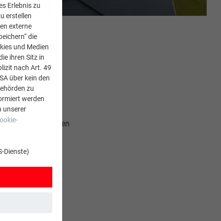
s Erlebnis zu
u erstellen
den externe
peichern“ die
okies und Medien
e ihren Sitz in
lizit nach Art. 49
USA über kein den
Behörden zu
ormiert werden
n unserer
ookie-
chlassen und müssen
tion, die eine
ellern der
S-Dienste)
cht werden, so