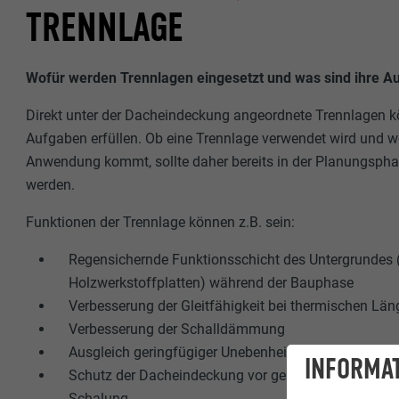
TRENNLAGE
Wofür werden Trennlagen eingesetzt und was sind ihre A
Direkt unter der Dacheindeckung angeordnete Trennlagen kö
Aufgaben erfüllen. Ob eine Trennlage verwendet wird und w
Anwendung kommt, sollte daher bereits in der Planungspha
werden.
Funktionen der Trennlage können z.B. sein:
Regensichernde Funktionsschicht des Untergrundes 
Holzwerkstoffplatten) während der Bauphase
Verbesserung der Gleitfähigkeit bei thermischen L
Verbesserung der Schalldämmung
Ausgleich geringfügiger Unebenheiten am Untergrun
INFORMAT
Schutz der Dacheindeckung vor geringfügig austrei
Schalung