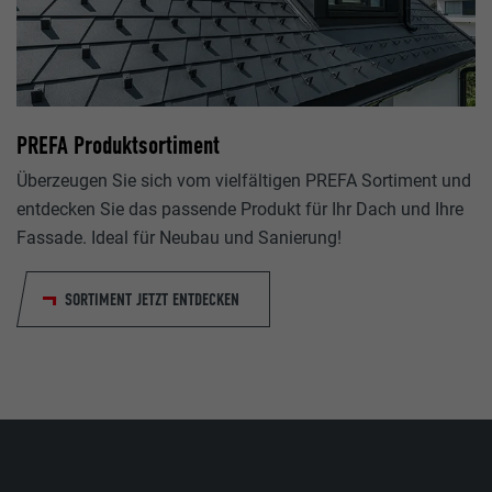
lang
_gaexp
LinkedIn
Google Optimize
Sitzung
90 Tage
PREFA Produktsortiment
Eingestellt von LinkedIn, wenn eine Webseite ein eingebettete
Wird testweise gesetzt, um zu prüfen, ob der Browser das S
uns"-Fenster enthält.
Überzeugen Sie sich vom vielfältigen PREFA Sortiment und
Cookies erlaubt. Enthält keine Identifikationsmerkmale.
entdecken Sie das passende Produkt für Ihr Dach und Ihre
Fassade. Ideal für Neubau und Sanierung!
bcookie
SORTIMENT JETZT ENTDECKEN
LinkedIn
2 Jahre
Verwendet vom Social-Networking-Dienst LinkedIn für die V
Verwendung von eingebetteten Dienstleistungen.