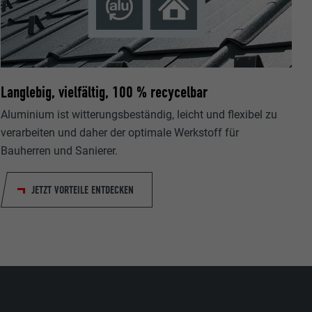
Langlebig, vielfältig, 100 % recycelbar
s "Folgen Sie
etzen von
Aluminium ist witterungsbeständig, leicht und flexibel zu
verarbeiten und daher der optimale Werkstoff für
Bauherren und Sanierer.
JETZT VORTEILE ENTDECKEN
erfolgung der