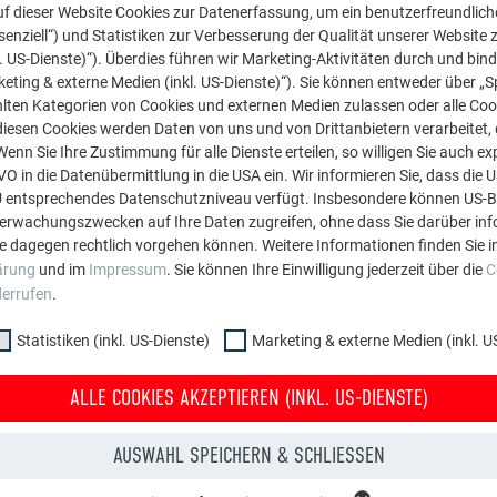
f dieser Website Cookies zur Datenerfassung, um ein benutzerfreundliche
n, z. B. alkalische
enziell“) und Statistiken zur Verbesserung der Qualität unserer Website z
olzschutzmitteln
kl. US-Dienste)“). Überdies führen wir Marketing-Aktivitäten durch und bin
eting & externe Medien (inkl. US-Dienste)“). Sie können entweder über „S
egenden Konstruktion
lten Kategorien von Cookies und externen Medien zulassen oder alle Co
heren Funktion
diesen Cookies werden Daten von uns und von Drittanbietern verarbeitet, di
nn Sie Ihre Zustimmung für alle Dienste erteilen, so willigen Sie auch exp
GVO in die Datenübermittlung in die USA ein. Wir informieren Sie, dass die 
U entsprechendes Datenschutzniveau verfügt. Insbesondere können US-
berwachungszwecken auf Ihre Daten zugreifen, ohne dass Sie darüber inf
e dagegen rechtlich vorgehen können. Weitere Informationen finden Sie i
ärung
und im
Impressum
. Sie können Ihre Einwilligung jederzeit über die
C
ein Wasser aufnehmen oder speichern, keinen Schlagregen dur
derrufen
.
ekt unter dem Metalldach standhalten. In Abhängigkeit der Funk
 soll, ist ein
geeignetes Produkt in Abstimmung mit den Herst
Statistiken (inkl. US-Dienste)
Marketing & externe Medien (inkl. U
. Soll die Trennlage z. B. als zusätzlicher
Schallschutz
angebra
e Verwendung
stärkerer, schwerer Bitumentrennlagen.
ALLE COOKIES AKZEPTIEREN (INKL. US-DIENSTE)
AUSWAHL SPEICHERN & SCHLIESSEN