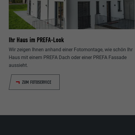
Name
Name
Anbieter
Anbieter
Laufzeit
Laufzeit
Ihr Haus im PREFA-Look
Zweck
Zweck
Wir zeigen Ihnen anhand einer Fotomontage, wie schön Ihr
Haus mit einem PREFA Dach oder einer PREFA Fassade
aussieht.
Name
ZUM FOTOSERVICE
Anbieter
Laufzeit
Zweck