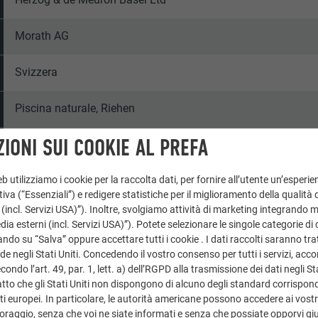
Morath AG
Svizzera
Piscina naturale, Riehen
IONI SUI COOKIE AL PREFA
Edifici pubblici e altre strutture
© PREFA | Croce & Wir
 utilizziamo i cookie per la raccolta dati, per fornire all’utente un’esperie
iva (“Essenziali”) e redigere statistiche per il miglioramento della qualità 
 (incl. Servizi USA)”). Inoltre, svolgiamo attività di marketing integrando 
a esterni (incl. Servizi USA)”). Potete selezionare le singole categorie di 
ndo su “Salva” oppure accettare tutti i cookie . I dati raccolti saranno trat
de negli Stati Uniti. Concedendo il vostro consenso per tutti i servizi, acc
ondo l’art. 49, par. 1, lett. a) dell’RGPD alla trasmissione dei dati negli Sta
tto che gli Stati Uniti non dispongono di alcuno degli standard corrisponden
i europei. In particolare, le autorità americane possono accedere ai vostri 
oraggio, senza che voi ne siate informati e senza che possiate opporvi gi