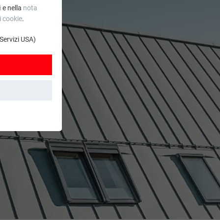
i
e nella
nota
i cookie
.
 Servizi USA)
. Grazie ad essi
stro sito web. Le
.