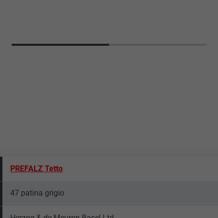
PREFALZ Tetto
47 patina grigio
Herzog & de Meuron Basel Ltd