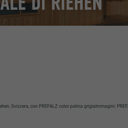
ALE DI RIEHEN
iehen, Svizzera, con PREFALZ color patina grigiaImmagini: PRE