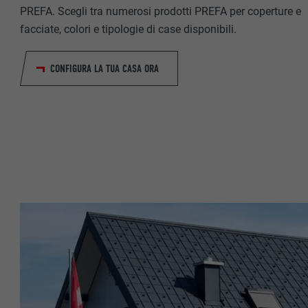
PREFA. Scegli tra numerosi prodotti PREFA per coperture e
NOME
PROVIDER
facciate, colori e tipologie di case disponibili.
PROVIDER
DECORSO
CONFIGURA LA TUA CASA ORA
DECORSO
SCOPO
SCOPO
NOME
NOME
PROVIDER
PROVIDER
DECORSO
DECORSO
SCOPO
SCOPO