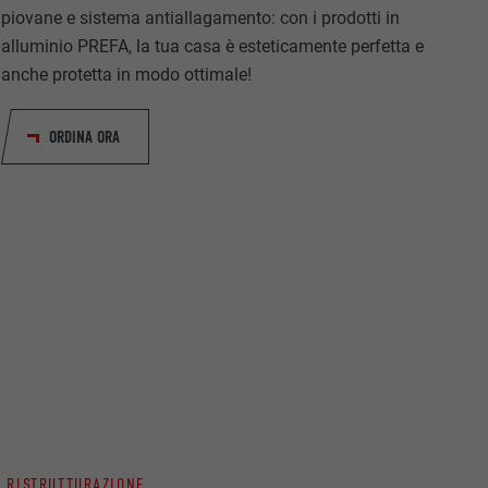
piovane e sistema antiallagamento: con i prodotti in
alluminio PREFA, la tua casa è esteticamente perfetta e
anche protetta in modo ottimale!
riguardo agli
ORDINA ORA
all’utente.
ermette
estra
A RISTRUTTURAZIONE