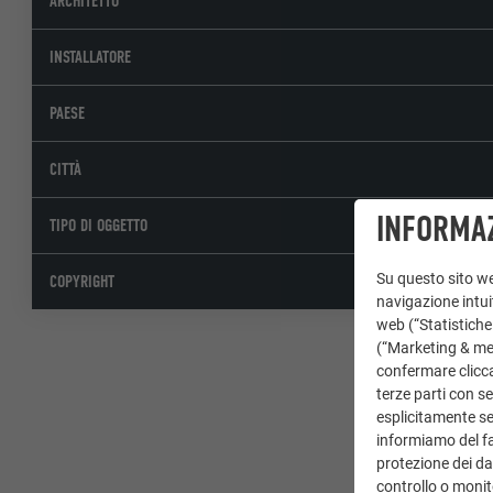
ARCHITETTO
INSTALLATORE
PAESE
CITTÀ
INFORMAZ
TIPO DI OGGETTO
Su questo sito web
COPYRIGHT
navigazione intuit
web (“Statistiche
(“Marketing & medi
confermare clicca
terze parti con se
esplicitamente sec
informiamo del fa
protezione dei dat
controllo o monit