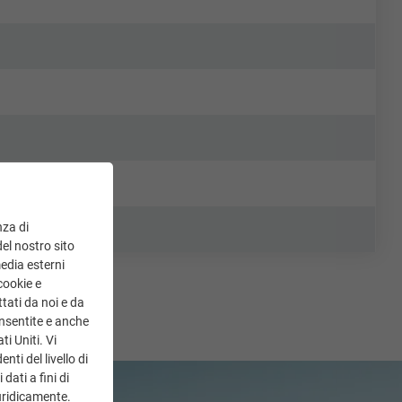
nza di
del nostro sito
media esterni
cookie e
tati da noi e da
onsentite e anche
ti Uniti. Vi
ti del livello di
dati a fini di
uridicamente.