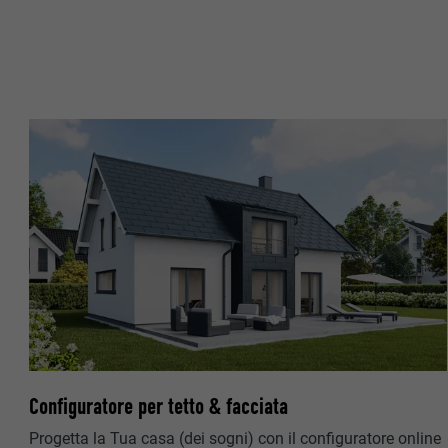
NOME
SCOPO
MARKETING & ME
PROVIDER
I cookie “Market
visualizzare ann
DECORSO
Una volta accet
necessita più di
NOME
SCOPO
NOME
PROVIDER
PROVIDER
NOME
DECORSO
DECORSO
PROVIDER
SCOPO
DECORSO
SCOPO
SCOPO
Configuratore per tetto & facciata
NOME
Progetta la Tua casa (dei sogni) con il configuratore online