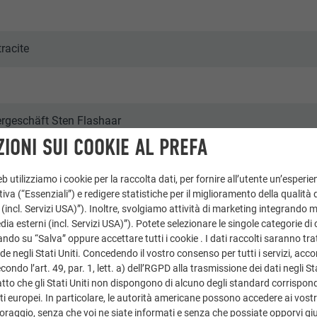
tracite
rgeschäft Sten Flashaar
IONI SUI COOKIE AL PREFA
 utilizziamo i cookie per la raccolta dati, per fornire all’utente un’esperie
iva (“Essenziali”) e redigere statistiche per il miglioramento della qualità 
 (incl. Servizi USA)”). Inoltre, svolgiamo attività di marketing integrando 
a esterni (incl. Servizi USA)”). Potete selezionare le singole categorie di 
cati, Edifici pubblici e altre strutture
ndo su “Salva” oppure accettare tutti i cookie . I dati raccolti saranno trat
de negli Stati Uniti. Concedendo il vostro consenso per tutti i servizi, acc
Croce & Wir
ondo l’art. 49, par. 1, lett. a) dell’RGPD alla trasmissione dei dati negli Sta
tto che gli Stati Uniti non dispongono di alcuno degli standard corrisponden
i europei. In particolare, le autorità americane possono accedere ai vostri 
oraggio, senza che voi ne siate informati e senza che possiate opporvi gi