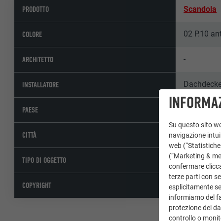
PRODOTTO
Scandola
02 P.10 an
COLORE
-
ARCHITETTO
Dachdecke
INSTALLATORE
INFORMAZ
Germania
PAESE
Su questo sito web
Basedow
CITTÀ
navigazione intuit
web (“Statistiche
(“Marketing & medi
Edifici elen
TIPO DI OGGETTO
confermare clicca
terze parti con se
© PREFA | 
COPYRIGHT
esplicitamente sec
informiamo del fa
protezione dei dat
controllo o monit