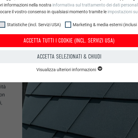
ri informazioni nella nostra
informativa sul trattamento dei dati personal
vocare il vostro consenso in qualsiasi momento tramite le
impostazioni su
Statistiche (incl. Servizi USA)
Marketing & media esterni (inclusi
ACCETTA TUTTI I COOKIE (INCL. SERVIZI USA)
ACCETTA SELEZIONATI & CHIUDI
Visualizza ulteriori informazioni
uppo “Essenziali” sono necessari per il funzionamento basilare del sito web
l funzionamento del sito web.
ità
con
Mostra informazioni sui cookie
PHPSESSID
i,
CL. SERVIZI USA)
PHP
tiche (incl. Servizi USA)” ci aiutano a capire come gli utenti utilizzano il no
o raccolte con lo scopo di migliorare l’esperienza dell’utente sul sito web
Sessione