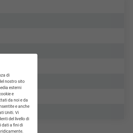
nza di
del nostro sito
media esterni
cookie e
tati da noi e da
onsentite e anche
ti Uniti. Vi
ti del livello di
dati a fini di
uridicamente.