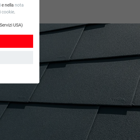
i
e nella
nota
i cookie
.
 Servizi USA)
. Grazie ad essi
stro sito web. Le
.