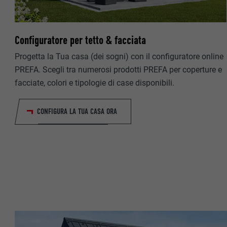
NOME
PROVIDER
PROVIDER
Configuratore per tetto & facciata
DECORSO
Progetta la Tua casa (dei sogni) con il configuratore online
DECORSO
SCOPO
PREFA. Scegli tra numerosi prodotti PREFA per coperture e
SCOPO
facciate, colori e tipologie di case disponibili.
NOME
CONFIGURA LA TUA CASA ORA
NOME
PROVIDER
PROVIDER
DECORSO
DECORSO
SCOPO
SCOPO