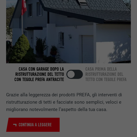
Utilizzato dal servizio di social network
SCOPO
LinkedIn per il tracking dell’utilizzo di
prestazioni di servizio integrate.
NOME
bscookie
PROVIDER
LinkedIn
CASA CON GARAGE DOPO LA
CASA PRIMA DELLA
RISTRUTTURAZIONE DEL TETTO
RISTRUTTURAZIONE DEL
DECORSO
2 anni
CON TEGOLE PREFA ANTRACITE
TETTO CON TEGOLE PREFA
Utilizzato dal servizio di social network
Grazie alla leggerezza dei prodotti PREFA, gli interventi di
SCOPO
LinkedIn per il tracking dell’utilizzo di
ristrutturazione di tetti e facciate sono semplici, veloci e
prestazioni di servizio integrate.
migliorano notevolmente l’aspetto della tua casa.
NOME
UserMatchHistory
CONTINUA A LEGGERE
PROVIDER
LinkedIn