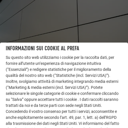
INFORMAZIONI SUI COOKIE AL PREFA
Su questo sito web utilizziamo i cookie per la raccolta dati, per
fornire all’utente un’esperienza di navigazione intuitiva
(“Essenziali”) e redigere statistiche per il miglioramento della
ALTRI OGGETTI
qualità del nostro sito web (“Statistiche (incl. Servizi USA)”).
LASCIATI ISPIRARE
Inoltre, svolgiamo attività di marketing integrando media esterni
(“Marketing & media esterni (incl. Servizi USA)”). Potete
selezionare le singole categorie di cookie e confermare cliccando
La galleria di riferimento PREFA mostra la versatilità
su “Salva” oppure accettare tutti i cookie . I dati raccolti saranno
dell’alluminio. Scoprite altri progetti straordinari con le
trattati da noi e da terze parti con sede negli Stati Uniti.
soluzioni in alluminio durevoli di PREFA per tetti,
Concedendo il vostro consenso per tutti i servizi, acconsentite e
impianti solari e facciate.
anche esplicitamente secondo l’art. 49, par. 1, lett. a) dell’RGPD
alla trasmissione dei dati negli Stati Uniti. Vi informiamo del fatto