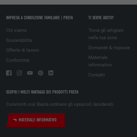
DECORSO
29 giorni
IMPRESA A CONDUZIONE FAMILIARE | PREFA
TI SERVE AIUTO?
Utilizzato per il tracking degli utenti su
Chi siamo
Trova gli artigiani
diversi siti web, per visualizzare annunci
SCOPO
nella tua zona
Sostenibilità
pubblicitari rilevanti sulla base delle
preferenze dell’utente.
Domande & risposte
Offerte di lavoro
Materiale
Conformità
informativo
NOME
lidc
Contatti
PROVIDER
LinkedIn
SCOPRI I MOLTI VANTAGGI DEI PRODOTTI PREFA
DECORSO
1 giorno
Convinciti ora! Basta ordinare gli opuscoli desiderati.
Utilizzato dal servizio di social network
SCOPO
LinkedIn per il tracking dell’utilizzo di
MATERIALE INFORMATIVO
prestazioni di servizio integrate.