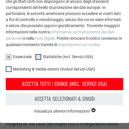
che gli Stati Uniti non dispongono di alcuno degli standard
GUARDA ALTRE REFERENZE
corrispondenti del livello di protezione dei dati europei. In
particolare, le autorità americane possono accedere ai vostri dati
a fini di controllo o monitoraggio, senza che voi ne siate informati
e senza che possiate opporvi giuridicamente. Troverete maggiori
informazioni nella nostra
informativa sul trattamento dei dati
personali
e nella
nota legale
. Potete revocare il vostro consenso in
qualsiasi momento tramite le
impostazioni sui cookie
.
Essenziale
Statistiche (incl. Servizi USA)
Marketing & media esterni (inclusi Servizi USA)
ACCETTA TUTTI I COOKIE (INCL. SERVIZI USA)
ACCETTA SELEZIONATI & CHIUDI
Visualizza ulteriori informazioni
ESSENZIALE
Configuratore per tetto & facciata
I cookie del gruppo “Essenziali” sono necessari per il
Progetta la Tua casa (dei sogni) con il configuratore online
funzionamento basilare del sito web. Grazie ad essi si