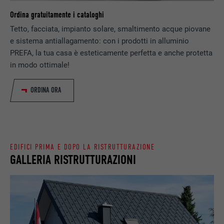
Memorizza la versione linguistica di un sito
Ordina gratuitamente i cataloghi
SCOPO
web selezionata dall’utente.
NOME
_gaexp
Tetto, facciata, impianto solare, smaltimento acque piovane
e sistema antiallagamento: con i prodotti in alluminio
PROVIDER
Google Optimize
PREFA, la tua casa è esteticamente perfetta e anche protetta
NOME
lang
in modo ottimale!
DECORSO
90 giorni
PROVIDER
LinkedIn
ORDINA ORA
Viene utilizzato a scopo di test per
DECORSO
Sessione
verificare se il browser permette
SCOPO
l’inserimento di cookie. Non contiene alcun
Impostato da LinkedIn, quando un sito
identificatore.
SCOPO
web contiene una finestra “Seguici”
integrata.
EDIFICI PRIMA E DOPO LA RISTRUTTURAZIONE
GALLERIA RISTRUTTURAZIONI
NOME
bcookie
PROVIDER
LinkedIn
DECORSO
2 anni