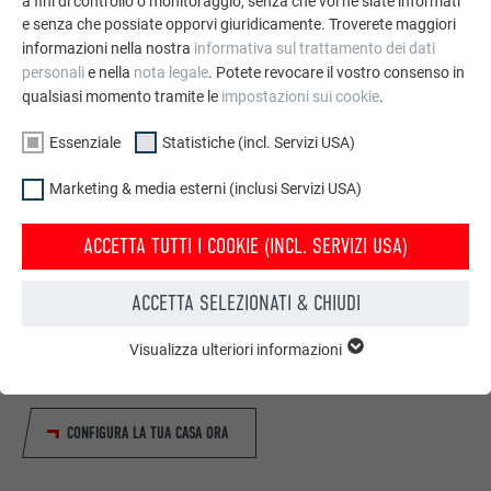
a fini di controllo o monitoraggio, senza che voi ne siate informati
e senza che possiate opporvi giuridicamente. Troverete maggiori
informazioni nella nostra
informativa sul trattamento dei dati
personali
e nella
nota legale
. Potete revocare il vostro consenso in
qualsiasi momento tramite le
impostazioni sui cookie
.
Essenziale
Statistiche (incl. Servizi USA)
Marketing & media esterni (inclusi Servizi USA)
ACCETTA TUTTI I COOKIE (INCL. SERVIZI USA)
Configuratore per tetto & facciata
ACCETTA SELEZIONATI & CHIUDI
Progetta la Tua casa (dei sogni) con il configuratore online
Visualizza ulteriori informazioni
PREFA. Scegli tra numerosi prodotti PREFA per coperture e
ESSENZIALE
facciate, colori e tipologie di case disponibili.
I cookie del gruppo “Essenziali” sono necessari per il
funzionamento basilare del sito web. Grazie ad essi si
garantisce il funzionamento del sito web.
CONFIGURA LA TUA CASA ORA
Mostra informazioni sui cookie
NOME
PHPSESSID