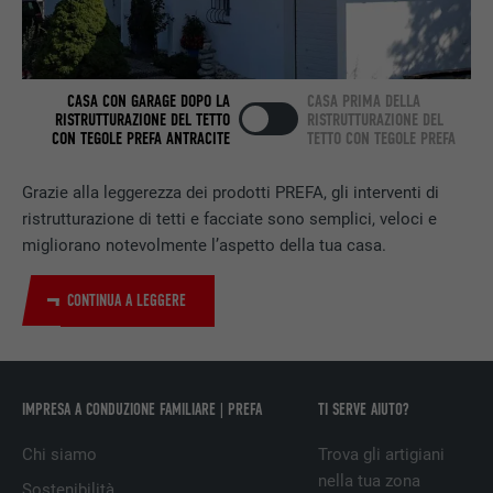
prestazioni di servizio integrate.
NOME
bscookie
CASA CON GARAGE DOPO LA
CASA PRIMA DELLA
RISTRUTTURAZIONE DEL TETTO
RISTRUTTURAZIONE DEL
CON TEGOLE PREFA ANTRACITE
TETTO CON TEGOLE PREFA
PROVIDER
LinkedIn
Grazie alla leggerezza dei prodotti PREFA, gli interventi di
DECORSO
2 anni
ristrutturazione di tetti e facciate sono semplici, veloci e
Utilizzato dal servizio di social network
migliorano notevolmente l’aspetto della tua casa.
SCOPO
LinkedIn per il tracking dell’utilizzo di
prestazioni di servizio integrate.
CONTINUA A LEGGERE
NOME
UserMatchHistory
IMPRESA A CONDUZIONE FAMILIARE | PREFA
TI SERVE AIUTO?
PROVIDER
LinkedIn
Chi siamo
Trova gli artigiani
DECORSO
29 giorni
nella tua zona
Sostenibilità