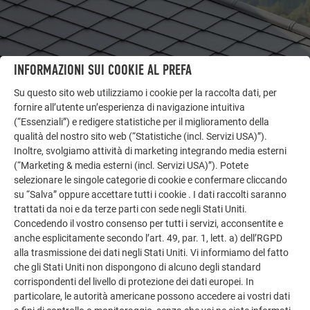
INFORMAZIONI SUI COOKIE AL PREFA
ALTRI OGGETTI
Su questo sito web utilizziamo i cookie per la raccolta dati, per
LASCIATI ISPIRARE
fornire all’utente un’esperienza di navigazione intuitiva
(“Essenziali”) e redigere statistiche per il miglioramento della
La galleria di riferimento PREFA mostra la versatilità
qualità del nostro sito web (“Statistiche (incl. Servizi USA)”).
Inoltre, svolgiamo attività di marketing integrando media esterni
dell’alluminio. Scoprite altri progetti straordinari con le
(“Marketing & media esterni (incl. Servizi USA)”). Potete
soluzioni in alluminio durevoli di PREFA per tetti,
selezionare le singole categorie di cookie e confermare cliccando
impianti solari e facciate.
su “Salva” oppure accettare tutti i cookie . I dati raccolti saranno
trattati da noi e da terze parti con sede negli Stati Uniti.
Concedendo il vostro consenso per tutti i servizi, acconsentite e
GUARDA ALTRE REFERENZE
anche esplicitamente secondo l’art. 49, par. 1, lett. a) dell’RGPD
alla trasmissione dei dati negli Stati Uniti. Vi informiamo del fatto
che gli Stati Uniti non dispongono di alcuno degli standard
corrispondenti del livello di protezione dei dati europei. In
particolare, le autorità americane possono accedere ai vostri dati