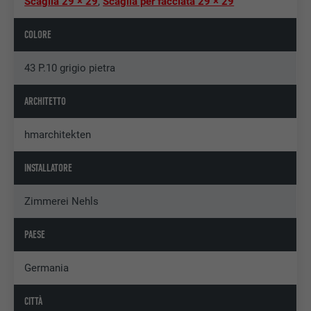
Scaglia 29 × 29
,
Scaglia per facciata 29 × 29
COLORE
43 P.10 grigio pietra
ARCHITETTO
hmarchitekten
INSTALLATORE
Zimmerei Nehls
PAESE
Germania
CITTÀ