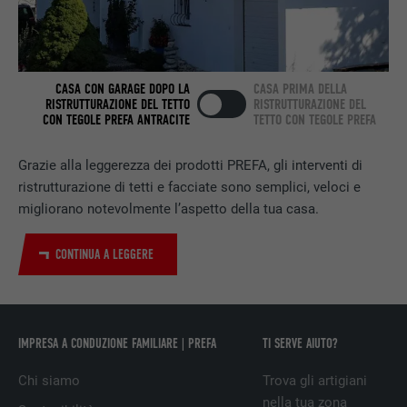
prestazioni di servizio integrate.
NOME
bscookie
CASA CON GARAGE DOPO LA
CASA PRIMA DELLA
RISTRUTTURAZIONE DEL TETTO
RISTRUTTURAZIONE DEL
CON TEGOLE PREFA ANTRACITE
TETTO CON TEGOLE PREFA
PROVIDER
LinkedIn
DECORSO
2 anni
Grazie alla leggerezza dei prodotti PREFA, gli interventi di
ristrutturazione di tetti e facciate sono semplici, veloci e
Utilizzato dal servizio di social network
migliorano notevolmente l’aspetto della tua casa.
SCOPO
LinkedIn per il tracking dell’utilizzo di
prestazioni di servizio integrate.
CONTINUA A LEGGERE
NOME
UserMatchHistory
IMPRESA A CONDUZIONE FAMILIARE | PREFA
TI SERVE AIUTO?
PROVIDER
LinkedIn
Chi siamo
Trova gli artigiani
DECORSO
29 giorni
nella tua zona