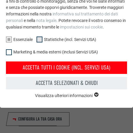
a fini di controllo o monitoraggio, senza che voi ne siate informati
e senza che possiate opporvi giuridicamente. Troverete maggiori
informazioni nella nostra
informativa sul trattamento dei dati
personali
e nella
nota legale
. Potete revocare il vostro consenso in
qualsiasi momento tramite le
impostazioni sui cookie
.
Essenziale
Statistiche (incl. Servizi USA)
Marketing & media esterni (inclusi Servizi USA)
ACCETTA TUTTI I COOKIE (INCL. SERVIZI USA)
Configuratore per tetto & facciata
ACCETTA SELEZIONATI & CHIUDI
Progetta la Tua casa (dei sogni) con il configuratore online
Visualizza ulteriori informazioni
PREFA. Scegli tra numerosi prodotti PREFA per coperture e
ESSENZIALE
I cookie del gruppo “Essenziali” sono necessari per il
facciate, colori e tipologie di case disponibili.
funzionamento basilare del sito web. Grazie ad essi si
garantisce il funzionamento del sito web.
CONFIGURA LA TUA CASA ORA
Mostra informazioni sui cookie
NOME
PHPSESSID