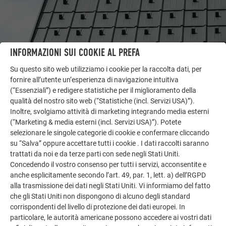
INFORMAZIONI SUI COOKIE AL PREFA
ALTRI OGGETTI
Su questo sito web utilizziamo i cookie per la raccolta dati, per
LASCIATI ISPIRARE
fornire all’utente un’esperienza di navigazione intuitiva
(“Essenziali”) e redigere statistiche per il miglioramento della
qualità del nostro sito web (“Statistiche (incl. Servizi USA)”).
La galleria di riferimento PREFA mostra la versatilità
Inoltre, svolgiamo attività di marketing integrando media esterni
dell’alluminio. Scoprite altri progetti straordinari con le
(“Marketing & media esterni (incl. Servizi USA)”). Potete
soluzioni in alluminio durevoli di PREFA per tetti,
selezionare le singole categorie di cookie e confermare cliccando
impianti solari e facciate.
su “Salva” oppure accettare tutti i cookie . I dati raccolti saranno
trattati da noi e da terze parti con sede negli Stati Uniti.
Concedendo il vostro consenso per tutti i servizi, acconsentite e
GUARDA ALTRE REFERENZE
anche esplicitamente secondo l’art. 49, par. 1, lett. a) dell’RGPD
alla trasmissione dei dati negli Stati Uniti. Vi informiamo del fatto
che gli Stati Uniti non dispongono di alcuno degli standard
corrispondenti del livello di protezione dei dati europei. In
particolare, le autorità americane possono accedere ai vostri dati