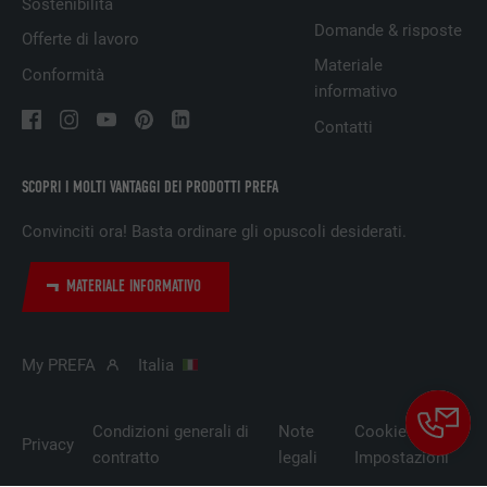
Sostenibilità
Utilizzato per il tracking degli utenti su
Domande & risposte
Offerte di lavoro
diversi siti web, per visualizzare annunci
SCOPO
Materiale
pubblicitari rilevanti sulla base delle
Conformità
informativo
preferenze dell’utente.
Contatti
NOME
lidc
SCOPRI I MOLTI VANTAGGI DEI PRODOTTI PREFA
PROVIDER
LinkedIn
Convinciti ora! Basta ordinare gli opuscoli desiderati.
DECORSO
1 giorno
MATERIALE INFORMATIVO
Utilizzato dal servizio di social network
SCOPO
LinkedIn per il tracking dell’utilizzo di
My PREFA
Italia
prestazioni di servizio integrate.
Condizioni generali di
Note
Cookie
NOME
lissc
Privacy
contratto
legali
Impostazioni