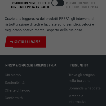
RISTRUTTURAZIONE DEL TETTO
RISTRUTTURAZIONE DEL
CON TEGOLE PREFA ANTRACITE
TETTO CON TEGOLE PREFA
NOME
bscookie
Grazie alla leggerezza dei prodotti PREFA, gli interventi di
PROVIDER
LinkedIn
ristrutturazione di tetti e facciate sono semplici, veloci e
migliorano notevolmente l’aspetto della tua casa.
DECORSO
2 anni
Utilizzato dal servizio di social network
CONTINUA A LEGGERE
SCOPO
LinkedIn per il tracking dell’utilizzo di
prestazioni di servizio integrate.
IMPRESA A CONDUZIONE FAMILIARE | PREFA
TI SERVE AIUTO?
NOME
UserMatchHistory
Chi siamo
Trova gli artigiani
PROVIDER
LinkedIn
nella tua zona
Sostenibilità
Domande & risposte
DECORSO
29 giorni
Offerte di lavoro
Materiale
Conformità
Utilizzato per il tracking degli utenti su
informativo
diversi siti web, per visualizzare annunci