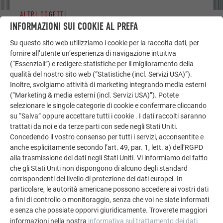
ALTRI OGGETTI
LASCIATI ISPIRARE
INFORMAZIONI SUI COOKIE AL PREFA
Su questo sito web utilizziamo i cookie per la raccolta dati, per
La galleria di riferimento PREFA mostra la versatilità
fornire all’utente un’esperienza di navigazione intuitiva
dell’alluminio. Scoprite altri progetti straordinari con le
(“Essenziali”) e redigere statistiche per il miglioramento della
soluzioni in alluminio durevoli di PREFA per tetti,
qualità del nostro sito web (“Statistiche (incl. Servizi USA)”).
Inoltre, svolgiamo attività di marketing integrando media esterni
impianti solari e facciate.
(“Marketing & media esterni (incl. Servizi USA)”). Potete
selezionare le singole categorie di cookie e confermare cliccando
su “Salva” oppure accettare tutti i cookie . I dati raccolti saranno
GUARDA ALTRE REFERENZE
trattati da noi e da terze parti con sede negli Stati Uniti.
Concedendo il vostro consenso per tutti i servizi, acconsentite e
anche esplicitamente secondo l’art. 49, par. 1, lett. a) dell’RGPD
alla trasmissione dei dati negli Stati Uniti. Vi informiamo del fatto
che gli Stati Uniti non dispongono di alcuno degli standard
corrispondenti del livello di protezione dei dati europei. In
particolare, le autorità americane possono accedere ai vostri dati
a fini di controllo o monitoraggio, senza che voi ne siate informati
e senza che possiate opporvi giuridicamente. Troverete maggiori
informazioni nella nostra
informativa sul trattamento dei dati