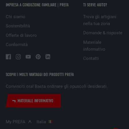
IMPRESA A CONDUZIONE FAMILIARE | PREFA
TI SERVE AIUTO?
DECORSO
29 giorni
Chi siamo
Trova gli artigiani
Utilizzato per il tracking degli utenti su
nella tua zona
diversi siti web, per visualizzare annunci
Sostenibilità
SCOPO
pubblicitari rilevanti sulla base delle
Domande & risposte
Offerte di lavoro
preferenze dell’utente.
Materiale
Conformità
informativo
NOME
lidc
Contatti
PROVIDER
LinkedIn
SCOPRI I MOLTI VANTAGGI DEI PRODOTTI PREFA
DECORSO
1 giorno
Convinciti ora! Basta ordinare gli opuscoli desiderati.
Utilizzato dal servizio di social network
MATERIALE INFORMATIVO
SCOPO
LinkedIn per il tracking dell’utilizzo di
prestazioni di servizio integrate.
My PREFA
Italia