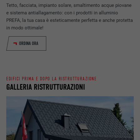
SCOPO
Tetto, facciata, impianto solare, smaltimento acque piovane
web selezionata dall’utente.
NOME
_gaexp
e sistema antiallagamento: con i prodotti in alluminio
PREFA, la tua casa è esteticamente perfetta e anche protetta
PROVIDER
Google Optimize
NOME
lang
in modo ottimale!
DECORSO
90 giorni
PROVIDER
LinkedIn
ORDINA ORA
Viene utilizzato a scopo di test per
DECORSO
Sessione
verificare se il browser permette
SCOPO
l’inserimento di cookie. Non contiene alcun
Impostato da LinkedIn, quando un sito
identificatore.
SCOPO
web contiene una finestra “Seguici”
EDIFICI PRIMA E DOPO LA RISTRUTTURAZIONE
integrata.
GALLERIA RISTRUTTURAZIONI
NOME
bcookie
PROVIDER
LinkedIn
DECORSO
2 anni