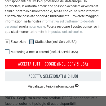
corrispondenti del livello di protezione dei dati europei. In
particolare, le autorità americane possono accedere ai vostri dati
a fini di controllo o monitoraggio, senza che voi ne siate informati
e senza che possiate opporvi giuridicamente. Troverete maggiori
informazioni nella nostra
informativa sul trattamento dei dati
personali
e nella
nota legale
. Potete revocare il vostro consenso in
qualsiasi momento tramite le
impostazioni sui cookie
.
Essenziale
Statistiche (incl. Servizi USA)
Marketing & media esterni (inclusi Servizi USA)
ACCETTA TUTTI I COOKIE (INCL. SERVIZI USA)
ACCETTA SELEZIONATI & CHIUDI
Configuratore per tetto & facciata
Visualizza ulteriori informazioni
ESSENZIALE
Progetta la Tua casa (dei sogni) con il configuratore online
I cookie del gruppo “Essenziali” sono necessari per il
PREFA. Scegli tra numerosi prodotti PREFA per coperture e
funzionamento basilare del sito web. Grazie ad essi si
garantisce il funzionamento del sito web.
facciate, colori e tipologie di case disponibili.