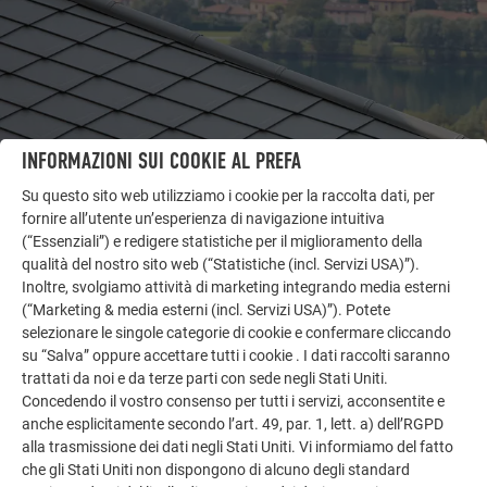
INFORMAZIONI SUI COOKIE AL PREFA
Su questo sito web utilizziamo i cookie per la raccolta dati, per
fornire all’utente un’esperienza di navigazione intuitiva
ALTRI OGGETTI
(“Essenziali”) e redigere statistiche per il miglioramento della
LASCIATI ISPIRARE
qualità del nostro sito web (“Statistiche (incl. Servizi USA)”).
Inoltre, svolgiamo attività di marketing integrando media esterni
(“Marketing & media esterni (incl. Servizi USA)”). Potete
La galleria di riferimento PREFA mostra la versatilità
selezionare le singole categorie di cookie e confermare cliccando
dell’alluminio. Scoprite altri progetti straordinari con le
su “Salva” oppure accettare tutti i cookie . I dati raccolti saranno
soluzioni in alluminio durevoli di PREFA per tetti,
trattati da noi e da terze parti con sede negli Stati Uniti.
impianti solari e facciate.
Concedendo il vostro consenso per tutti i servizi, acconsentite e
anche esplicitamente secondo l’art. 49, par. 1, lett. a) dell’RGPD
alla trasmissione dei dati negli Stati Uniti. Vi informiamo del fatto
GUARDA ALTRE REFERENZE
che gli Stati Uniti non dispongono di alcuno degli standard