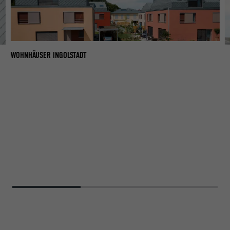
WOHNHÄUSER INGOLSTADT
W