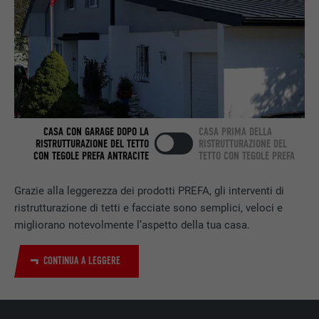
Utilizzato dal servizio di social network
SCOPO
LinkedIn per il tracking dell’utilizzo di
prestazioni di servizio integrate.
NOME
bscookie
PROVIDER
LinkedIn
CASA CON GARAGE DOPO LA
CASA PRIMA DELLA
RISTRUTTURAZIONE DEL TETTO
RISTRUTTURAZIONE DEL
CON TEGOLE PREFA ANTRACITE
TETTO CON TEGOLE PREFA
DECORSO
2 anni
Grazie alla leggerezza dei prodotti PREFA, gli interventi di
Utilizzato dal servizio di social network
SCOPO
LinkedIn per il tracking dell’utilizzo di
ristrutturazione di tetti e facciate sono semplici, veloci e
prestazioni di servizio integrate.
migliorano notevolmente l’aspetto della tua casa.
CONTINUA A LEGGERE
NOME
UserMatchHistory
PROVIDER
LinkedIn