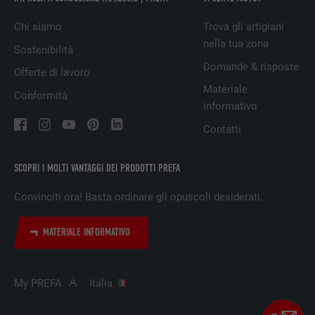
DECORSO
29 giorni
Chi siamo
Trova gli artigiani
Utilizzato per il tracking degli utenti su
nella tua zona
Sostenibilità
diversi siti web, per visualizzare annunci
SCOPO
Domande & risposte
pubblicitari rilevanti sulla base delle
Offerte di lavoro
preferenze dell’utente.
Materiale
Conformità
informativo
Contatti
NOME
lidc
PROVIDER
LinkedIn
SCOPRI I MOLTI VANTAGGI DEI PRODOTTI PREFA
Convinciti ora! Basta ordinare gli opuscoli desiderati.
DECORSO
1 giorno
Utilizzato dal servizio di social network
MATERIALE INFORMATIVO
SCOPO
LinkedIn per il tracking dell’utilizzo di
prestazioni di servizio integrate.
My PREFA
Italia
NOME
lissc