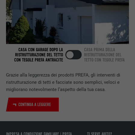
Utilizzato dal servizio di social network
SCOPO
LinkedIn per il tracking dell’utilizzo di
prestazioni di servizio integrate.
NOME
bscookie
CASA CON GARAGE DOPO LA
CASA PRIMA DELLA
PROVIDER
LinkedIn
RISTRUTTURAZIONE DEL TETTO
RISTRUTTURAZIONE DEL
CON TEGOLE PREFA ANTRACITE
TETTO CON TEGOLE PREFA
DECORSO
2 anni
Grazie alla leggerezza dei prodotti PREFA, gli interventi di
Utilizzato dal servizio di social network
ristrutturazione di tetti e facciate sono semplici, veloci e
SCOPO
LinkedIn per il tracking dell’utilizzo di
migliorano notevolmente l’aspetto della tua casa.
prestazioni di servizio integrate.
CONTINUA A LEGGERE
NOME
UserMatchHistory
PROVIDER
LinkedIn
IMPRESA A CONDUZIONE FAMILIARE | PREFA
TI SERVE AIUTO?