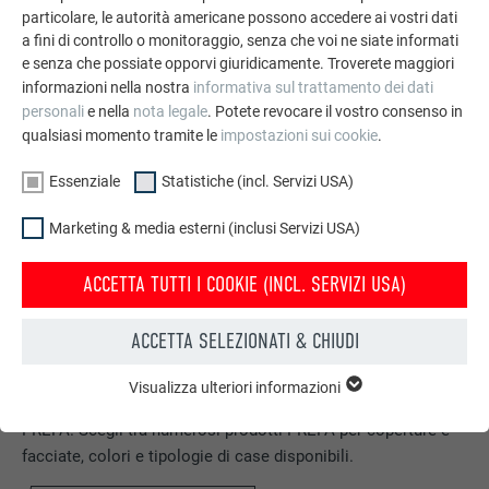
particolare, le autorità americane possono accedere ai vostri dati
a fini di controllo o monitoraggio, senza che voi ne siate informati
e senza che possiate opporvi giuridicamente. Troverete maggiori
informazioni nella nostra
informativa sul trattamento dei dati
personali
e nella
nota legale
. Potete revocare il vostro consenso in
qualsiasi momento tramite le
impostazioni sui cookie
.
Essenziale
Statistiche (incl. Servizi USA)
Marketing & media esterni (inclusi Servizi USA)
ACCETTA TUTTI I COOKIE (INCL. SERVIZI USA)
ACCETTA SELEZIONATI & CHIUDI
Configuratore per tetto & facciata
Visualizza ulteriori informazioni
ESSENZIALE
Progetta la Tua casa (dei sogni) con il configuratore online
I cookie del gruppo “Essenziali” sono necessari per il
PREFA. Scegli tra numerosi prodotti PREFA per coperture e
funzionamento basilare del sito web. Grazie ad essi si
facciate, colori e tipologie di case disponibili.
garantisce il funzionamento del sito web.