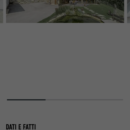
PR
KA
DATI E FATTI