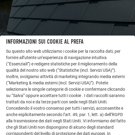
INFORMAZIONI SUI COOKIE AL PREFA
Su questo sito web utilizziamo i cookie per la raccolta dati, per
fornire all’utente un’esperienza di navigazione intuitiva
ALTRI OGGETTI
(“Essenziali”) e redigere statistiche per il miglioramento della
LASCIATI ISPIRARE
qualità del nostro sito web (“Statistiche (incl. Servizi USA)”).
Inoltre, svolgiamo attività di marketing integrando media esterni
La galleria di riferimento PREFA mostra la versatilità
(“Marketing & media esterni (incl. Servizi USA)”). Potete
dell’alluminio. Scoprite altri progetti straordinari con le
selezionare le singole categorie di cookie e confermare cliccando
soluzioni in alluminio durevoli di PREFA per tetti,
su “Salva” oppure accettare tutti i cookie . I dati raccolti saranno
trattati da noi e da terze parti con sede negli Stati Uniti.
impianti solari e facciate.
Concedendo il vostro consenso per tutti i servizi, acconsentite e
anche esplicitamente secondo l’art. 49, par. 1, lett. a) dell’RGPD
alla trasmissione dei dati negli Stati Uniti. Vi informiamo del fatto
GUARDA ALTRE REFERENZE
che gli Stati Uniti non dispongono di alcuno degli standard
corrispondenti del livello di protezione dei dati europei. In