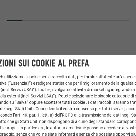
IONI SUI COOKIE AL PREFA
 utilizziamo i cookie per la raccolta dati, per fornire all’utente un’esperie
iva (“Essenziali”) e redigere statistiche per il miglioramento della qualità 
 (incl. Servizi USA)”). Inoltre, svolgiamo attività di marketing integrando 
a esterni (incl. Servizi USA)”). Potete selezionare le singole categorie di 
Doga.X
ndo su “Salva” oppure accettare tutti i cookie . I dati raccolti saranno trat
de negli Stati Uniti. Concedendo il vostro consenso per tutti i servizi, acc
02 P.10 antracite
ondo l’art. 49, par. 1, lett. a) dell’RGPD alla trasmissione dei dati negli Sta
tto che gli Stati Uniti non dispongono di alcuno degli standard corrisponden
i europei. In particolare, le autorità americane possono accedere ai vostri 
Just Hard Metals
oraggio, senza che voi ne siate informati e senza che possiate opporvi gi