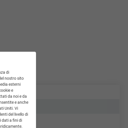
nza di
del nostro sito
media esterni
cookie e
tati da noi e da
onsentite e anche
ti Uniti. Vi
ti del livello di
dati a fini di
uridicamente.