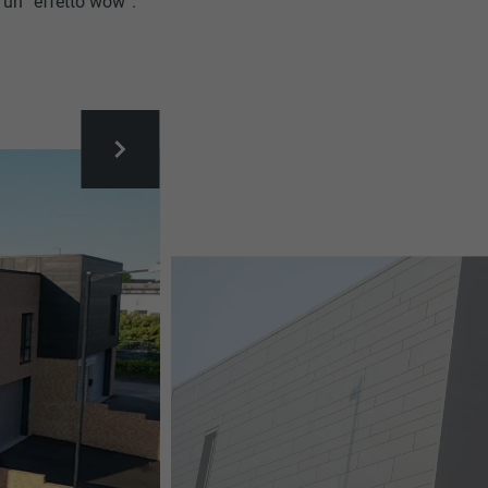
n un “effetto wow”.