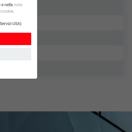
i
e nella
nota
i cookie
.
 Servizi USA)
. Grazie ad essi
stro sito web. Le
.