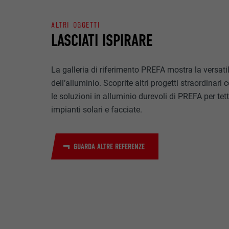
NOME
SCOPO
ALTRI OGGETTI
MARKETING & ME
PROVIDER
LASCIATI ISPIRARE
I cookie “Market
visualizzare ann
DECORSO
Una volta accet
La galleria di riferimento PREFA mostra la versatil
necessita più di
NOME
SCOPO
dell’alluminio. Scoprite altri progetti straordinari 
NOME
PROVIDER
le soluzioni in alluminio durevoli di PREFA per tett
impianti solari e facciate.
PROVIDER
NOME
DECORSO
DECORSO
PROVIDER
GUARDA ALTRE REFERENZE
SCOPO
DECORSO
SCOPO
SCOPO
NOME