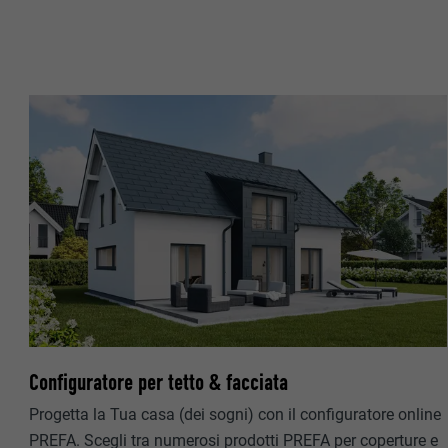
NOME
PROVIDER
PROVIDER
DECORSO
DECORSO
SCOPO
SCOPO
NOME
NOME
PROVIDER
PROVIDER
DECORSO
DECORSO
SCOPO
SCOPO
Configuratore per tetto & facciata
Progetta la Tua casa (dei sogni) con il configuratore online
PREFA. Scegli tra numerosi prodotti PREFA per coperture e