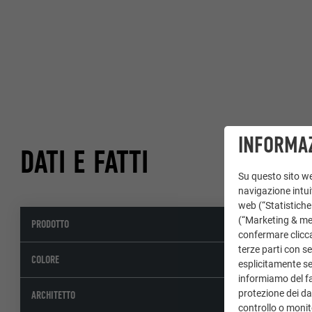
INFORMAZ
DATI E FATTI
Su questo sito web
navigazione intuit
web (“Statistiche
(“Marketing & medi
PRODOTTO
confermare clicca
terze parti con se
COLORE
esplicitamente sec
informiamo del fa
protezione dei dat
ARCHITETTO
controllo o monit