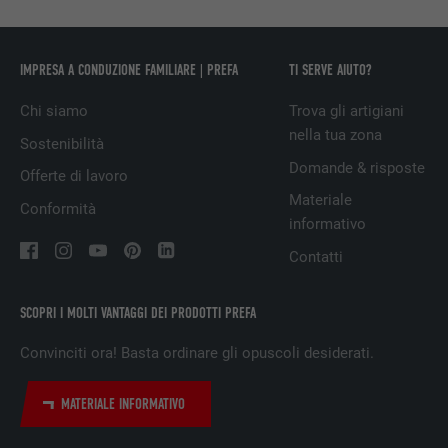
PROVIDER
LinkedIn
DECORSO
29 giorni
IMPRESA A CONDUZIONE FAMILIARE | PREFA
TI SERVE AIUTO?
Utilizzato per il tracking degli utenti su
Chi siamo
Trova gli artigiani
diversi siti web, per visualizzare annunci
SCOPO
nella tua zona
pubblicitari rilevanti sulla base delle
Sostenibilità
preferenze dell’utente.
Domande & risposte
Offerte di lavoro
Materiale
Conformità
informativo
NOME
lidc
Contatti
PROVIDER
LinkedIn
SCOPRI I MOLTI VANTAGGI DEI PRODOTTI PREFA
DECORSO
1 giorno
Convinciti ora! Basta ordinare gli opuscoli desiderati.
Utilizzato dal servizio di social network
SCOPO
LinkedIn per il tracking dell’utilizzo di
MATERIALE INFORMATIVO
prestazioni di servizio integrate.