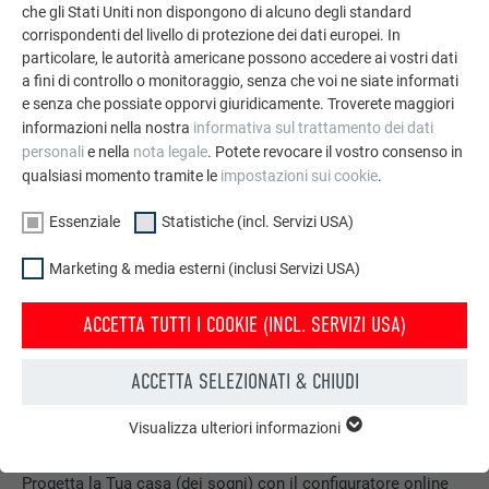
che gli Stati Uniti non dispongono di alcuno degli standard
GUARDA ALTRE REFERENZE
corrispondenti del livello di protezione dei dati europei. In
particolare, le autorità americane possono accedere ai vostri dati
a fini di controllo o monitoraggio, senza che voi ne siate informati
e senza che possiate opporvi giuridicamente. Troverete maggiori
informazioni nella nostra
informativa sul trattamento dei dati
personali
e nella
nota legale
. Potete revocare il vostro consenso in
qualsiasi momento tramite le
impostazioni sui cookie
.
Essenziale
Statistiche (incl. Servizi USA)
Marketing & media esterni (inclusi Servizi USA)
ACCETTA TUTTI I COOKIE (INCL. SERVIZI USA)
ACCETTA SELEZIONATI & CHIUDI
Visualizza ulteriori informazioni
ESSENZIALE
Configuratore per tetto & facciata
I cookie del gruppo “Essenziali” sono necessari per il
funzionamento basilare del sito web. Grazie ad essi si
Progetta la Tua casa (dei sogni) con il configuratore online