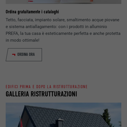
Memorizza la versione linguistica di un sito
SCOPO
Ordina gratuitamente i cataloghi
web selezionata dall’utente.
NOME
_gaexp
Tetto, facciata, impianto solare, smaltimento acque piovane
e sistema antiallagamento: con i prodotti in alluminio
PROVIDER
Google Optimize
NOME
lang
PREFA, la tua casa è esteticamente perfetta e anche protetta
in modo ottimale!
DECORSO
90 giorni
PROVIDER
LinkedIn
Viene utilizzato a scopo di test per
ORDINA ORA
DECORSO
Sessione
verificare se il browser permette
SCOPO
l’inserimento di cookie. Non contiene alcun
Impostato da LinkedIn, quando un sito
identificatore.
SCOPO
web contiene una finestra “Seguici”
integrata.
EDIFICI PRIMA E DOPO LA RISTRUTTURAZIONE
GALLERIA RISTRUTTURAZIONI
NOME
bcookie
PROVIDER
LinkedIn