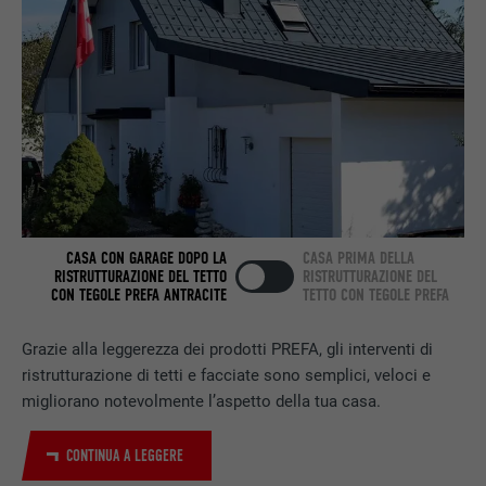
DECORSO
2 anni
Utilizzato dal servizio di social network
SCOPO
LinkedIn per il tracking dell’utilizzo di
prestazioni di servizio integrate.
NOME
bscookie
PROVIDER
LinkedIn
CASA CON GARAGE DOPO LA
CASA PRIMA DELLA
DECORSO
2 anni
RISTRUTTURAZIONE DEL TETTO
RISTRUTTURAZIONE DEL
CON TEGOLE PREFA ANTRACITE
TETTO CON TEGOLE PREFA
Utilizzato dal servizio di social network
SCOPO
LinkedIn per il tracking dell’utilizzo di
Grazie alla leggerezza dei prodotti PREFA, gli interventi di
prestazioni di servizio integrate.
ristrutturazione di tetti e facciate sono semplici, veloci e
migliorano notevolmente l’aspetto della tua casa.
NOME
UserMatchHistory
CONTINUA A LEGGERE