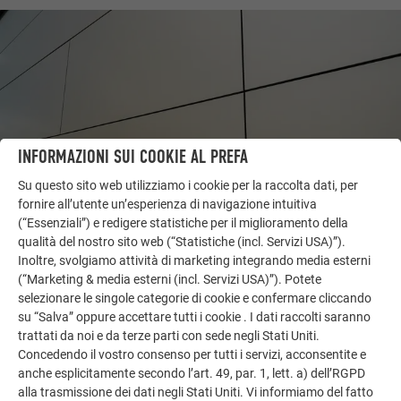
INFORMAZIONI SUI COOKIE AL PREFA
Su questo sito web utilizziamo i cookie per la raccolta dati, per
fornire all’utente un’esperienza di navigazione intuitiva
(“Essenziali”) e redigere statistiche per il miglioramento della
qualità del nostro sito web (“Statistiche (incl. Servizi USA)”).
ALTRI OGGETTI
LASCIATI ISPIRARE
Inoltre, svolgiamo attività di marketing integrando media esterni
(“Marketing & media esterni (incl. Servizi USA)”). Potete
selezionare le singole categorie di cookie e confermare cliccando
La galleria di riferimento PREFA mostra la versatilità
su “Salva” oppure accettare tutti i cookie . I dati raccolti saranno
dell’alluminio. Scoprite altri progetti straordinari con le
trattati da noi e da terze parti con sede negli Stati Uniti.
soluzioni in alluminio durevoli di PREFA per tetti,
Concedendo il vostro consenso per tutti i servizi, acconsentite e
impianti solari e facciate.
anche esplicitamente secondo l’art. 49, par. 1, lett. a) dell’RGPD
alla trasmissione dei dati negli Stati Uniti. Vi informiamo del fatto