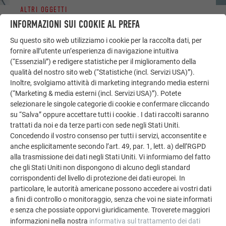
ALTRI OGGETTI
LASCIATI ISPIRARE
INFORMAZIONI SUI COOKIE AL PREFA
Su questo sito web utilizziamo i cookie per la raccolta dati, per
La galleria di riferimento PREFA mostra la versatilità
fornire all’utente un’esperienza di navigazione intuitiva
dell’alluminio. Scoprite altri progetti straordinari con le
(“Essenziali”) e redigere statistiche per il miglioramento della
soluzioni in alluminio durevoli di PREFA per tetti,
qualità del nostro sito web (“Statistiche (incl. Servizi USA)”).
impianti solari e facciate.
Inoltre, svolgiamo attività di marketing integrando media esterni
(“Marketing & media esterni (incl. Servizi USA)”). Potete
selezionare le singole categorie di cookie e confermare cliccando
GUARDA ALTRE REFERENZE
su “Salva” oppure accettare tutti i cookie . I dati raccolti saranno
trattati da noi e da terze parti con sede negli Stati Uniti.
Concedendo il vostro consenso per tutti i servizi, acconsentite e
anche esplicitamente secondo l’art. 49, par. 1, lett. a) dell’RGPD
alla trasmissione dei dati negli Stati Uniti. Vi informiamo del fatto
che gli Stati Uniti non dispongono di alcuno degli standard
corrispondenti del livello di protezione dei dati europei. In
particolare, le autorità americane possono accedere ai vostri dati
a fini di controllo o monitoraggio, senza che voi ne siate informati
e senza che possiate opporvi giuridicamente. Troverete maggiori
informazioni nella nostra
informativa sul trattamento dei dati