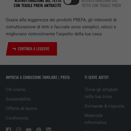
RISTRUTTURAZIONE DEL TETTO
RISTRUTTURAZIONE DEL
CON TEGOLE PREFA ANTRACITE
TETTO CON TEGOLE PREFA
NOME
bscookie
Grazie alla leggerezza dei prodotti PREFA, gli interventi di
PROVIDER
LinkedIn
ristrutturazione di tetti e facciate sono semplici, veloci e
migliorano notevolmente l’aspetto della tua casa.
DECORSO
2 anni
CONTINUA A LEGGERE
Utilizzato dal servizio di social network
SCOPO
LinkedIn per il tracking dell’utilizzo di
prestazioni di servizio integrate.
IMPRESA A CONDUZIONE FAMILIARE | PREFA
TI SERVE AIUTO?
NOME
UserMatchHistory
Chi siamo
Trova gli artigiani
PROVIDER
LinkedIn
nella tua zona
Sostenibilità
Domande & risposte
DECORSO
29 giorni
Offerte di lavoro
Materiale
Conformità
Utilizzato per il tracking degli utenti su
informativo
diversi siti web, per visualizzare annunci