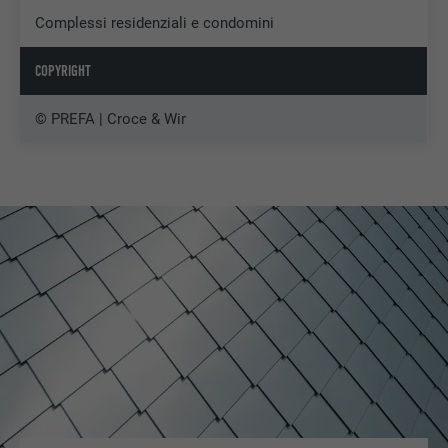
Complessi residenziali e condomini
COPYRIGHT
© PREFA | Croce & Wir