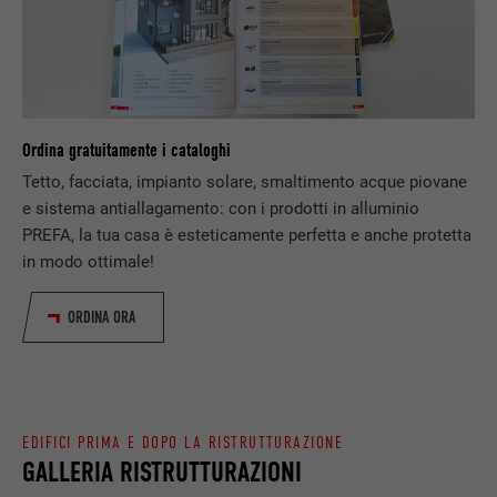
SCOPO
generare dati statistici riguardo agli utenti
DECORSO
Sessione
del sito web.
Memorizza la versione linguistica di un sito
SCOPO
web selezionata dall’utente.
NOME
_gaexp
Ordina gratuitamente i cataloghi
PROVIDER
Google Optimize
NOME
lang
Tetto, facciata, impianto solare, smaltimento acque piovane
e sistema antiallagamento: con i prodotti in alluminio
DECORSO
90 giorni
PROVIDER
LinkedIn
PREFA, la tua casa è esteticamente perfetta e anche protetta
in modo ottimale!
Viene utilizzato a scopo di test per
DECORSO
Sessione
verificare se il browser permette
SCOPO
l’inserimento di cookie. Non contiene alcun
ORDINA ORA
Impostato da LinkedIn, quando un sito
identificatore.
SCOPO
web contiene una finestra “Seguici”
integrata.
EDIFICI PRIMA E DOPO LA RISTRUTTURAZIONE
NOME
bcookie
GALLERIA RISTRUTTURAZIONI