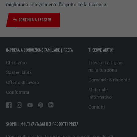
NOME
UserMatchHistory
migliorano notevolmente l’aspetto della tua casa.
PROVIDER
LinkedIn
CONTINUA A LEGGERE
DECORSO
29 giorni
Utilizzato per il tracking degli utenti su
diversi siti web, per visualizzare annunci
IMPRESA A CONDUZIONE FAMILIARE | PREFA
TI SERVE AIUTO?
SCOPO
pubblicitari rilevanti sulla base delle
Chi siamo
Trova gli artigiani
preferenze dell’utente.
nella tua zona
Sostenibilità
Domande & risposte
Offerte di lavoro
NOME
lidc
Materiale
Conformità
informativo
PROVIDER
LinkedIn
Contatti
DECORSO
1 giorno
SCOPRI I MOLTI VANTAGGI DEI PRODOTTI PREFA
Utilizzato dal servizio di social network
SCOPO
LinkedIn per il tracking dell’utilizzo di
Convinciti ora! Basta ordinare gli opuscoli desiderati.