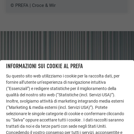
© PREFA | Croce & Wir
INFORMAZIONI SUI COOKIE AL PREFA
Su questo sito web utilizziamo i cookie per la raccolta dati, per
fornire all’utente un’esperienza di navigazione intuitiva
(“Essenziali”) e redigere statistiche per il miglioramento della
qualità del nostro sito web (“Statistiche (incl. Servizi USA)”).
Inoltre, svolgiamo attività di marketing integrando media esterni
(“Marketing & media esterni (incl. Servizi USA)”). Potete
ALTRI OGGETTI
selezionare le singole categorie di cookie e confermare cliccando
LASCIATI ISPIRARE
su “Salva” oppure accettare tutti i cookie . I dati raccolti saranno
trattati da noi e da terze parti con sede negli Stati Uniti.
La galleria di riferimento PREFA mostra la versatilità
Concedendo il vostro consenso per tutti i servizi, acconsentite e