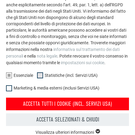
dell’alluminio. Scoprite altri progetti straordinari con le
anche esplicitamente secondo l’art. 49, par. 1, lett. a) dell’RGPD
soluzioni in alluminio durevoli di PREFA per tetti,
alla trasmissione dei dati negli Stati Uniti. Vi informiamo del fatto
che gli Stati Uniti non dispongono di alcuno degli standard
impianti solari e facciate.
corrispondenti del livello di protezione dei dati europei. In
particolare, le autorità americane possono accedere ai vostri dati
a fini di controllo o monitoraggio, senza che voi ne siate informati
GUARDA ALTRE REFERENZE
e senza che possiate opporvi giuridicamente. Troverete maggiori
informazioni nella nostra
informativa sul trattamento dei dati
personali
e nella
nota legale
. Potete revocare il vostro consenso in
qualsiasi momento tramite le
impostazioni sui cookie
.
Essenziale
Statistiche (incl. Servizi USA)
Marketing & media esterni (inclusi Servizi USA)
ACCETTA TUTTI I COOKIE (INCL. SERVIZI USA)
ACCETTA SELEZIONATI & CHIUDI
Visualizza ulteriori informazioni
ESSENZIALE