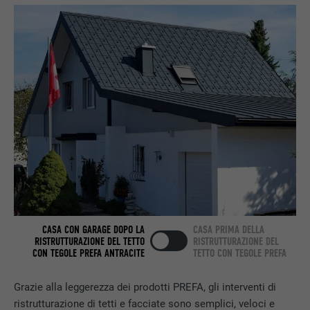
PROVIDER
LinkedIn
DECORSO
2 anni
Utilizzato dal servizio di social network
SCOPO
LinkedIn per il tracking dell’utilizzo di
prestazioni di servizio integrate.
NOME
bscookie
PROVIDER
LinkedIn
DECORSO
2 anni
CASA CON GARAGE DOPO LA
CASA PRIMA DELLA
Utilizzato dal servizio di social network
RISTRUTTURAZIONE DEL TETTO
RISTRUTTURAZIONE DEL
SCOPO
LinkedIn per il tracking dell’utilizzo di
CON TEGOLE PREFA ANTRACITE
TETTO CON TEGOLE PREFA
prestazioni di servizio integrate.
Grazie alla leggerezza dei prodotti PREFA, gli interventi di
ristrutturazione di tetti e facciate sono semplici, veloci e