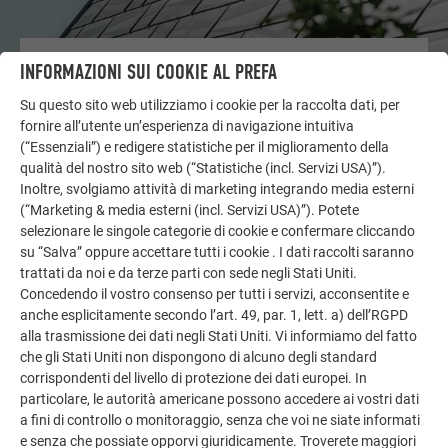
ALTRI OGGETTI
INFORMAZIONI SUI COOKIE AL PREFA
LASCIATI ISPIRARE
Su questo sito web utilizziamo i cookie per la raccolta dati, per
fornire all’utente un’esperienza di navigazione intuitiva
La galleria di riferimento PREFA mostra la versatilità
(“Essenziali”) e redigere statistiche per il miglioramento della
dell’alluminio. Scoprite altri progetti straordinari con le
qualità del nostro sito web (“Statistiche (incl. Servizi USA)”).
soluzioni in alluminio durevoli di PREFA per tetti,
Inoltre, svolgiamo attività di marketing integrando media esterni
impianti solari e facciate.
(“Marketing & media esterni (incl. Servizi USA)”). Potete
selezionare le singole categorie di cookie e confermare cliccando
su “Salva” oppure accettare tutti i cookie . I dati raccolti saranno
trattati da noi e da terze parti con sede negli Stati Uniti.
GUARDA ALTRE REFERENZE
Concedendo il vostro consenso per tutti i servizi, acconsentite e
anche esplicitamente secondo l’art. 49, par. 1, lett. a) dell’RGPD
alla trasmissione dei dati negli Stati Uniti. Vi informiamo del fatto
che gli Stati Uniti non dispongono di alcuno degli standard
corrispondenti del livello di protezione dei dati europei. In
particolare, le autorità americane possono accedere ai vostri dati
a fini di controllo o monitoraggio, senza che voi ne siate informati
e senza che possiate opporvi giuridicamente. Troverete maggiori