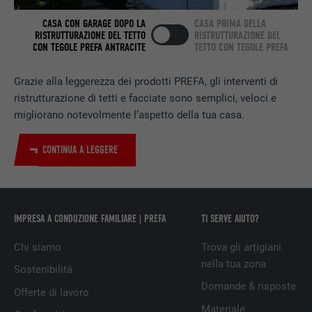
CASA CON GARAGE DOPO LA
CASA PRIMA DELLA
RISTRUTTURAZIONE DEL TETTO
RISTRUTTURAZIONE DEL
NOME
bscookie
CON TEGOLE PREFA ANTRACITE
TETTO CON TEGOLE PREFA
PROVIDER
LinkedIn
Grazie alla leggerezza dei prodotti PREFA, gli interventi di
ristrutturazione di tetti e facciate sono semplici, veloci e
DECORSO
2 anni
migliorano notevolmente l’aspetto della tua casa.
Utilizzato dal servizio di social network
CONTINUA A LEGGERE
SCOPO
LinkedIn per il tracking dell’utilizzo di
prestazioni di servizio integrate.
NOME
UserMatchHistory
IMPRESA A CONDUZIONE FAMILIARE | PREFA
TI SERVE AIUTO?
PROVIDER
LinkedIn
Chi siamo
Trova gli artigiani
nella tua zona
Sostenibilità
DECORSO
29 giorni
Domande & risposte
Offerte di lavoro
Utilizzato per il tracking degli utenti su
Materiale