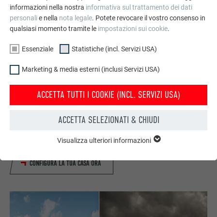
informazioni nella nostra
informativa sul trattamento dei dati
personali
e nella
nota legale
. Potete revocare il vostro consenso in
qualsiasi momento tramite le
impostazioni sui cookie
.
Essenziale
Statistiche (incl. Servizi USA)
Marketing & media esterni (inclusi Servizi USA)
ACCETTA TUTTI I COOKIE (INCL. SERVIZI USA)
Configuratore per tetto & facciata
Progetta la Tua casa (dei sogni) con il configuratore online
ACCETTA SELEZIONATI & CHIUDI
PREFA. Scegli tra numerosi prodotti PREFA per coperture e
facciate, colori e tipologie di case disponibili.
Visualizza ulteriori informazioni
ESSENZIALE
I cookie del gruppo “Essenziali” sono necessari per il
CONFIGURA LA TUA CASA ORA
funzionamento basilare del sito web. Grazie ad essi si
garantisce il funzionamento del sito web.
Mostra informazioni sui cookie
NOME
PHPSESSID