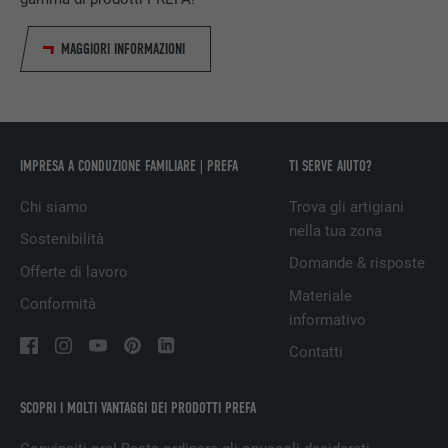
Utilizzato da Facebook per visualizzare una
SCOPO
serie di prodotti promozionali, per esempio
MAGGIORI INFORMAZIONI
offerte in tempo reale di inserzionisti terzi.
NOME
fr
IMPRESA A CONDUZIONE FAMILIARE | PREFA
TI SERVE AIUTO?
PROVIDER
Facebook
Chi siamo
Trova gli artigiani
DECORSO
3 mesi
nella tua zona
Sostenibilità
Utilizzato da Facebook per visualizzare una
Domande & risposte
Offerte di lavoro
SCOPO
serie di prodotti promozionali, per esempio
Materiale
offerte in tempo reale di inserzionisti terzi.
Conformità
informativo
Contatti
NOME
IDE
SCOPRI I MOLTI VANTAGGI DEI PRODOTTI PREFA
PROVIDER
doubleclick.net