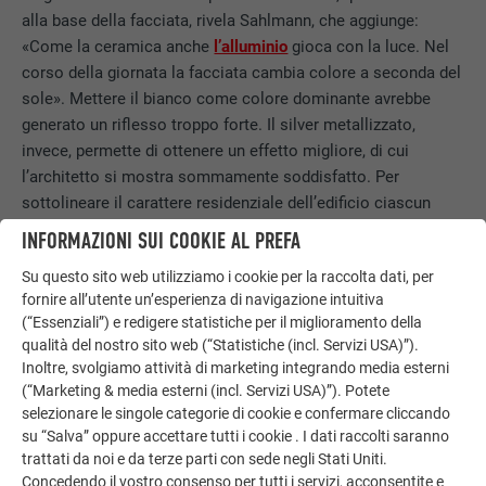
alla base della facciata, rivela Sahlmann, che aggiunge:
«Come la ceramica anche
l’alluminio
gioca con la luce. Nel
corso della giornata la facciata cambia colore a seconda del
sole». Mettere il bianco come colore dominante avrebbe
generato un riflesso troppo forte. Il silver metallizzato,
invece, permette di ottenere un effetto migliore, di cui
l’architetto si mostra sommamente soddisfatto. Per
sottolineare il carattere residenziale dell’edificio ciascun
palazzo dispone di un padiglione in vetro come «gesto di
INFORMAZIONI SUI COOKIE AL PREFA
accoglienza».
Su questo sito web utilizziamo i cookie per la raccolta dati, per
fornire all’utente un’esperienza di navigazione intuitiva
(“Essenziali”) e redigere statistiche per il miglioramento della
qualità del nostro sito web (“Statistiche (incl. Servizi USA)”).
Inoltre, svolgiamo attività di marketing integrando media esterni
(“Marketing & media esterni (incl. Servizi USA)”). Potete
selezionare le singole categorie di cookie e confermare cliccando
su “Salva” oppure accettare tutti i cookie . I dati raccolti saranno
trattati da noi e da terze parti con sede negli Stati Uniti.
Concedendo il vostro consenso per tutti i servizi, acconsentite e