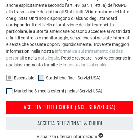
anche esplicitamente secondo l’art. 49, par. 1, lett. a) dell’RGPD
alla trasmissione dei dati negli Stati Uniti. Vi informiamo del fatto
che gli Stati Uniti non dispongono di alcuno degli standard
corrispondenti del livello di protezione dei dati europei. In
particolare, le autorità americane possono accedere ai vostri dati
a fini di controllo o monitoraggio, senza che voi ne siate informati
e senza che possiate opporvi giuridicamente. Troverete maggiori
informazioni nella nostra
informativa sul trattamento dei dati
personali
e nella
nota legale
. Potete revocare il vostro consenso in
qualsiasi momento tramite le
impostazioni sui cookie
.
STORIE SOVRAPPOSTE
Essenziale
Statistiche (incl. Servizi USA)
«La città è fatta di tante storie che si sovrappongono le une
Marketing & media esterni (inclusi Servizi USA)
alle altre. La nostra domanda è quali storie possiamo
aggiungere noi», afferma l’architetto. Ancora oggi quando si
ACCETTA TUTTI I COOKIE (INCL. SERVIZI USA)
mette al lavoro lo fa con «passione e ottimismo; qualcuno
direbbe “ingenuità”». Sahlmann sa che ogni progetto è
ACCETTA SELEZIONATI & CHIUDI
diverso dall’altro e che nella sua professione la routine non
esiste. «Di volta in volta si affronta l’ignoto» e lui ama il
Visualizza ulteriori informazioni
ESSENZIALE