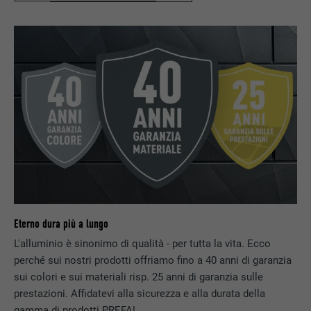
prestazioni di servizio integrate.
NOME
lissc
PROVIDER
LinkedIn
DECORSO
1 anno
Utilizzato per assicurare che sul browser
SCOPO
sia presente la corretta proprietà SameSite
per tutti i cookie.
Eterno dura più a lungo
NOME
_fbp
L'alluminio è sinonimo di qualità - per tutta la vita. Ecco
PROVIDER
Facebook
perché sui nostri prodotti offriamo fino a 40 anni di garanzia
sui colori e sui materiali risp. 25 anni di garanzia sulle
DECORSO
3 mesi
prestazioni. Affidatevi alla sicurezza e alla durata della
gamma di prodotti PREFA!