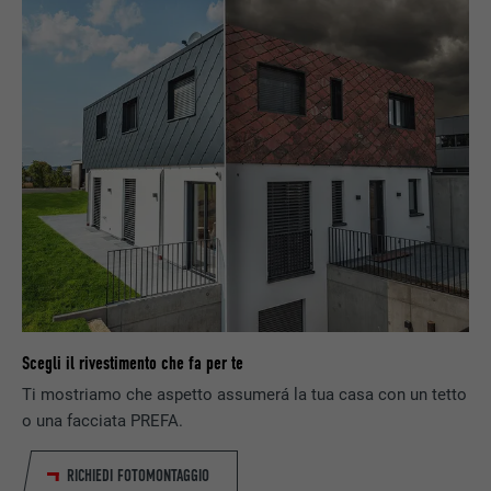
PROVIDER
LinkedIn
DECORSO
2 anni
Utilizzato dal servizio di social network
SCOPO
LinkedIn per il tracking dell’utilizzo di
prestazioni di servizio integrate.
NOME
bscookie
PROVIDER
LinkedIn
DECORSO
2 anni
Scegli il rivestimento che fa per te
Utilizzato dal servizio di social network
Ti mostriamo che aspetto assumerá la tua casa con un tetto
SCOPO
LinkedIn per il tracking dell’utilizzo di
o una facciata PREFA.
prestazioni di servizio integrate.
RICHIEDI FOTOMONTAGGIO