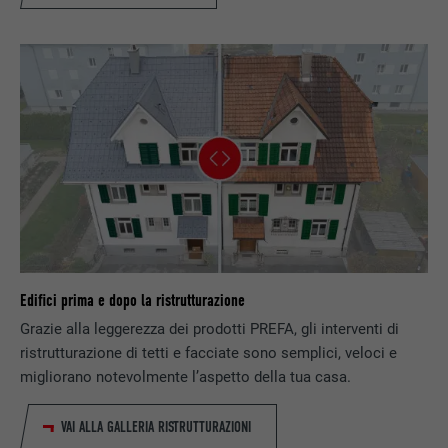
NOME
UserMatchHistory
PROVIDER
LinkedIn
DECORSO
29 giorni
Utilizzato per il tracking degli utenti su
diversi siti web, per visualizzare annunci
SCOPO
pubblicitari rilevanti sulla base delle
preferenze dell’utente.
NOME
lidc
Edifici prima e dopo la ristrutturazione
PROVIDER
LinkedIn
Grazie alla leggerezza dei prodotti PREFA, gli interventi di
ristrutturazione di tetti e facciate sono semplici, veloci e
DECORSO
1 giorno
migliorano notevolmente l’aspetto della tua casa.
Utilizzato dal servizio di social network
VAI ALLA GALLERIA RISTRUTTURAZIONI
SCOPO
LinkedIn per il tracking dell’utilizzo di