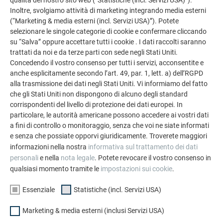
Inoltre, svolgiamo attività di marketing integrando media esterni
(“Marketing & media esterni (incl. Servizi USA)”). Potete
selezionare le singole categorie di cookie e confermare cliccando
su “Salva” oppure accettare tutti i cookie . I dati raccolti saranno
UNA BELLA SFIDA
trattati da noi e da terze parti con sede negli Stati Uniti.
Concedendo il vostro consenso per tutti i servizi, acconsentite e
In Belgio Daniël Platteau è considerato la star dei conciatetti
anche esplicitamente secondo l’art. 49, par. 1, lett. a) dell’RGPD
e dei lattonieri del settore edile. «Finora abbiamo lavorato
alla trasmissione dei dati negli Stati Uniti. Vi informiamo del fatto
che gli Stati Uniti non dispongono di alcuno degli standard
molto con il rame e lo zinco. Quella di utilizzare le scaglie in
corrispondenti del livello di protezione dei dati europei. In
alluminio della PREFA è stata quindi una bella sfida»,
particolare, le autorità americane possono accedere ai vostri dati
sottolinea l’imprenditore. In più fa notare che personalmente
a fini di controllo o monitoraggio, senza che voi ne siate informati
finora ha «sempre apprezzato la costanza del colore e la
e senza che possiate opporvi giuridicamente. Troverete maggiori
lunga garanzia dei prodotti PREFA, per cui lavorare con
informazioni nella nostra
informativa sul trattamento dei dati
questo materiale è un piacere». Nel progetto del centro
personali
e nella
nota legale
. Potete revocare il vostro consenso in
culturale è stato importante tener conto dello schema di
qualsiasi momento tramite le
impostazioni sui cookie
.
posa e delle dimensioni delle scaglie, fattori che hanno
Essenziale
Statistiche (incl. Servizi USA)
richiesto accorgimenti speciali. Per rivestire il corpo
cilindrico è stato, infatti, necessario dare alla facciata una
Marketing & media esterni (inclusi Servizi USA)
leggera curvatura con un raggio relativamente piccolo.