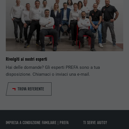
PROVIDER
LinkedIn
DECORSO
1 giorno
Utilizzato dal servizio di social network
SCOPO
LinkedIn per il tracking dell’utilizzo di
prestazioni di servizio integrate.
Rivolgiti ai nostri esperti
NOME
lissc
Hai delle domande? Gli esperti PREFA sono a tua
PROVIDER
LinkedIn
disposizione. Chiamaci o inviaci una e-mail.
DECORSO
1 anno
TROVA REFERENTE
Utilizzato per assicurare che sul browser
SCOPO
sia presente la corretta proprietà SameSite
per tutti i cookie.
IMPRESA A CONDUZIONE FAMILIARE | PREFA
TI SERVE AIUTO?