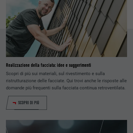
SCOPO
web contiene una finestra “Seguici”
integrata.
NOME
bcookie
PROVIDER
LinkedIn
DECORSO
2 anni
Realizzazione della facciata: idee e suggerimenti
Utilizzato dal servizio di social network
Scopri di più sui materiali, sul rivestimento e sulla
SCOPO
LinkedIn per il tracking dell’utilizzo di
prestazioni di servizio integrate.
ristrutturazione delle facciate. Qui trovi anche le risposte alle
domande più frequenti sulla facciata continua retroventilata.
NOME
bscookie
SCOPRI DI PIÙ
PROVIDER
LinkedIn
DECORSO
2 anni