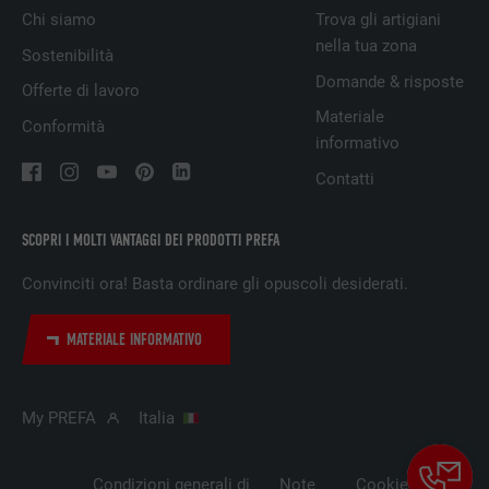
NOME
_fbp
Chi siamo
Trova gli artigiani
nella tua zona
PROVIDER
Facebook
Sostenibilità
Domande & risposte
Offerte di lavoro
DECORSO
3 mesi
Materiale
Conformità
informativo
Utilizzato da Facebook per visualizzare una
SCOPO
serie di prodotti promozionali, per esempio
Contatti
offerte in tempo reale di inserzionisti terzi.
SCOPRI I MOLTI VANTAGGI DEI PRODOTTI PREFA
NOME
fr
Convinciti ora! Basta ordinare gli opuscoli desiderati.
PROVIDER
Facebook
MATERIALE INFORMATIVO
DECORSO
3 mesi
My PREFA
Italia
Utilizzato da Facebook per visualizzare una
SCOPO
serie di prodotti promozionali, per esempio
offerte in tempo reale di inserzionisti terzi.
Condizioni generali di
Note
Cookie