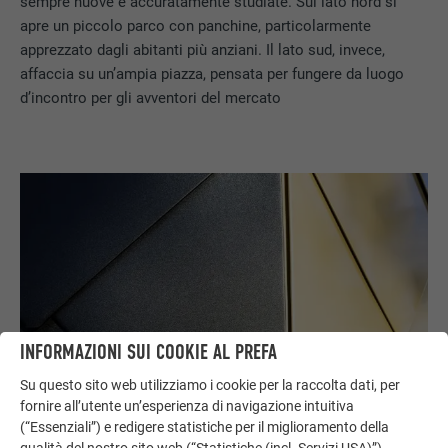
sempre nuove e accuratamente studiate. Sul lato nord si
apre un piccolo parco con panchine, particolarmente
apprezzato dagli abitanti più anziani. Il lato sud, invece,
affaccia su un’ampia piazza, pensata per fungere da luogo
d’incontro per gli avventori del mercato
INFORMAZIONI SUI COOKIE AL PREFA
Su questo sito web utilizziamo i cookie per la raccolta dati, per
fornire all’utente un’esperienza di navigazione intuitiva
(“Essenziali”) e redigere statistiche per il miglioramento della
qualità del nostro sito web (“Statistiche (incl. Servizi USA)”).