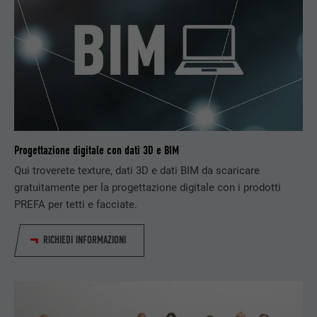
Utilizzato dal servizio di social network
SCOPO
LinkedIn per il tracking dell’utilizzo di
prestazioni di servizio integrate.
NOME
UserMatchHistory
PROVIDER
LinkedIn
Progettazione digitale con dati 3D e BIM
DECORSO
29 giorni
Qui troverete texture, dati 3D e dati BIM da scaricare
gratuitamente per la progettazione digitale con i prodotti
Utilizzato per il tracking degli utenti su
PREFA per tetti e facciate.
diversi siti web, per visualizzare annunci
SCOPO
pubblicitari rilevanti sulla base delle
preferenze dell’utente.
RICHIEDI INFORMAZIONI
NOME
lidc