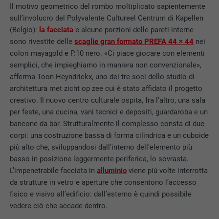
Il motivo geometrico del rombo moltiplicato sapientemente
sull’involucro del Polyvalente Cultureel Centrum di Kapellen
(Belgio):
la facciata
e alcune porzioni delle pareti interne
sono rivestite delle
scaglie gran formato PREFA 44 × 44
nei
colori mayagold e P.10 nero. «Ci piace giocare con elementi
semplici, che impieghiamo in maniera non convenzionale»,
afferma Toon Heyndrickx, uno dei tre soci dello studio di
architettura met zicht op zee cui è stato affidato il progetto
creativo. Il nuovo centro culturale ospita, fra l’altro, una sala
per feste, una cucina, vani tecnici e depositi, guardaroba e un
bancone da bar. Strutturalmente il complesso consta di due
corpi: una costruzione bassa di forma cilindrica e un cuboide
più alto che, sviluppandosi dall’interno dell’elemento più
basso in posizione leggermente periferica, lo sovrasta.
L’impenetrabile facciata in
alluminio
viene più volte interrotta
da strutture in vetro e aperture che consentono l’accesso
fisico e visivo all’edificio: dall’esterno è quindi possibile
vedere ciò che accade dentro.