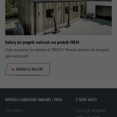
NOME
IDE
PROVIDER
doubleclick.net
DECORSO
1 anno
Gallery dei progetti realizzati con prodotti PREFA
Utilizzato da Google DoubleClick, per
registrare o segnalare le azioni dell’utente
Vuoi scoprire la varietà di PREFA? Prendi spunto da progetti
sul sito web dopo l’annuncio o dopo aver
già realizzati!
SCOPO
cliccato su uno degli annunci
dell’inserzionista, allo scopo di misurare
GUARDA LA GALLERY
l’efficacia di una pubblicità e dell’annuncio
pubblicitario mirato per l’utente.
NOME
_pin_unauth
IMPRESA A CONDUZIONE FAMILIARE | PREFA
TI SERVE AIUTO?
PROVIDER
Pinterest
Chi siamo
Trova gli artigiani
nella tua zona