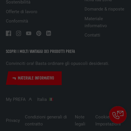
DECORSO
1 anno
Sostenibilità
Domande & risposte
Offerte di lavoro
Utilizzato da Pinterest per il tracking
SCOPO
Materiale
Conformità
dell’utilizzo dei servizi.
informativo
Contatti
NOME
__cfduid
SCOPRI I MOLTI VANTAGGI DEI PRODOTTI PREFA
PROVIDER
Adsymptotic.com
Convinciti ora! Basta ordinare gli opuscoli desiderati.
DECORSO
1 mese
MATERIALE INFORMATIVO
Cookie utilizzato per identificare i singoli
client dietro un indirizzo IP condiviso e per
SCOPO
applicare impostazioni di sicurezza su base
My PREFA
Italia
client.
Condizioni generali di
Note
Cookie
NOME
U
Privacy
contratto
legali
Impostazioni