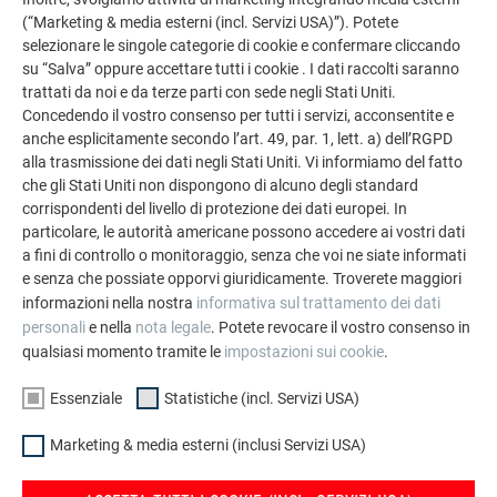
(“Marketing & media esterni (incl. Servizi USA)”). Potete
resistenza agli agenti atmosferici e alle intemperie e,
selezionare le singole categorie di cookie e confermare cliccando
naturalmente, la conservazione del colore sono stati fattori
su “Salva” oppure accettare tutti i cookie . I dati raccolti saranno
decisivi in questo progetto, sia per il committente, che per
trattati da noi e da terze parti con sede negli Stati Uniti.
l’architetto e il costruttore.
Concedendo il vostro consenso per tutti i servizi, acconsentite e
anche esplicitamente secondo l’art. 49, par. 1, lett. a) dell’RGPD
alla trasmissione dei dati negli Stati Uniti. Vi informiamo del fatto
che gli Stati Uniti non dispongono di alcuno degli standard
SCHEDA PRODOTTO SCAGLIA PREFA 29
corrispondenti del livello di protezione dei dati europei. In
particolare, le autorità americane possono accedere ai vostri dati
a fini di controllo o monitoraggio, senza che voi ne siate informati
MATERIALE
e senza che possiate opporvi giuridicamente. Troverete maggiori
informazioni nella nostra
informativa sul trattamento dei dati
alluminio preverniciato, spessore 0,7 mm, due strati di
personali
e nella
nota legale
. Potete revocare il vostro consenso in
vernice o verniciatura a polvere sec. RAL o NCS
qualsiasi momento tramite le
impostazioni sui cookie
.
Essenziale
Statistiche (incl. Servizi USA)
COLORE
Marketing & media esterni (inclusi Servizi USA)
mayagold