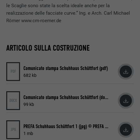
integrata.
le Scaglie sono state la scelta ideale anche per la
realizzazione delle facciate curve.” Ing. e Arch. Carl Michael
Römer www.cm-roemer.de
NOME
bcookie
PROVIDER
LinkedIn
ARTICOLO SULLA COSTRUZIONE
DECORSO
2 anni
Utilizzato dal servizio di social network
Comunicato stampa Schuhhaus Schüttfort (pdf)
SCOPO
LinkedIn per il tracking dell’utilizzo di
PDF
682 kb
prestazioni di servizio integrate.
Comunicato stampa Schuhhaus Schüttfort (docx)
NOME
bscookie
DOCX
99 kb
PROVIDER
LinkedIn
PREFA Schuhhaus Schüttfort 1 (jpg) © PREFA | Croce & Wir
DECORSO
2 anni
JPG
1 mb