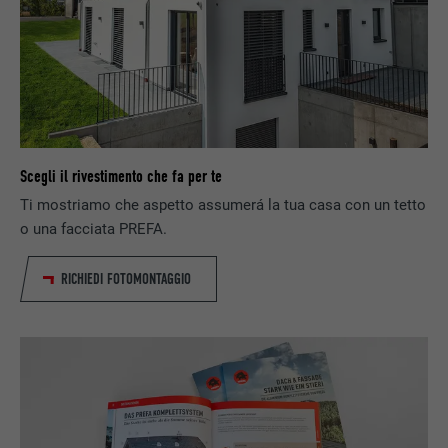
DECORSO
1 giorno
Utilizzato dal servizio di social network
SCOPO
LinkedIn per il tracking dell’utilizzo di
prestazioni di servizio integrate.
Scegli il rivestimento che fa per te
NOME
lissc
Ti mostriamo che aspetto assumerá la tua casa con un tetto
PROVIDER
LinkedIn
o una facciata PREFA.
DECORSO
1 anno
RICHIEDI FOTOMONTAGGIO
Utilizzato per assicurare che sul browser
SCOPO
sia presente la corretta proprietà SameSite
per tutti i cookie.
NOME
_fbp