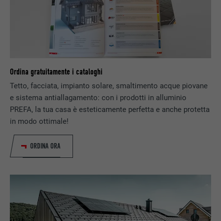
PROVIDER
Facebook
DECORSO
3 mesi
Utilizzato da Facebook per visualizzare una
SCOPO
serie di prodotti promozionali, per esempio
Ordina gratuitamente i cataloghi
offerte in tempo reale di inserzionisti terzi.
Tetto, facciata, impianto solare, smaltimento acque piovane
e sistema antiallagamento: con i prodotti in alluminio
PREFA, la tua casa è esteticamente perfetta e anche protetta
NOME
fr
in modo ottimale!
PROVIDER
Facebook
ORDINA ORA
DECORSO
3 mesi
Utilizzato da Facebook per visualizzare una
SCOPO
serie di prodotti promozionali, per esempio
offerte in tempo reale di inserzionisti terzi.