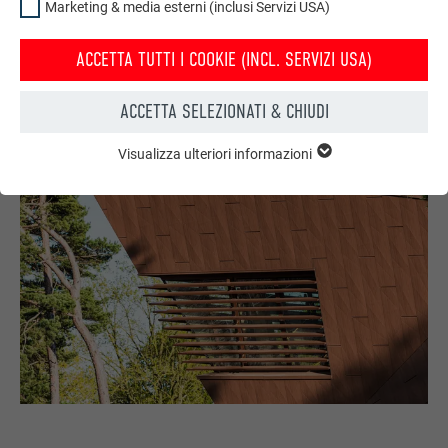
convince per le sue caratteristiche strutturali, igieniche e di
Marketing & media esterni (inclusi Servizi USA)
atmosfera.
ACCETTA TUTTI I COOKIE (INCL. SERVIZI USA)
ACCETTA SELEZIONATI & CHIUDI
Visualizza ulteriori informazioni
ESSENZIALE
I cookie del gruppo “Essenziali” sono necessari per il
funzionamento basilare del sito web. Grazie ad essi si
garantisce il funzionamento del sito web.
Mostra informazioni sui cookie
NOME
PHPSESSID
STATISTICHE (INCL. SERVIZI USA)
PROVIDER
PHP
I cookie “Statistiche (incl. Servizi USA)” ci aiutano a capire
come gli utenti utilizzano il nostro sito web. Le informazioni
DECORSO
Sessione
sono raccolte con lo scopo di migliorare l’esperienza dell’utente
sul sito web.
Questo cookie memorizza la vostra
sessione attuale con riferimento alle
Mostra informazioni sui cookie
NOME
_ga
applicazioni PHP e garantisce così che