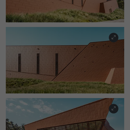
Impostato da LinkedIn, quando un sito
identificatore.
SCOPO
web contiene una finestra “Seguici”
integrata.
NOME
bcookie
PROVIDER
LinkedIn
DECORSO
2 anni
Utilizzato dal servizio di social network
SCOPO
LinkedIn per il tracking dell’utilizzo di
prestazioni di servizio integrate.
NOME
bscookie
PROVIDER
LinkedIn