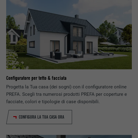
offerte in tempo reale di inserzionisti terzi.
NOME
IDE
PROVIDER
doubleclick.net
DECORSO
1 anno
Utilizzato da Google DoubleClick, per
registrare o segnalare le azioni dell’utente
Configuratore per tetto & facciata
sul sito web dopo l’annuncio o dopo aver
Progetta la Tua casa (dei sogni) con il configuratore online
SCOPO
cliccato su uno degli annunci
dell’inserzionista, allo scopo di misurare
PREFA. Scegli tra numerosi prodotti PREFA per coperture e
l’efficacia di una pubblicità e dell’annuncio
facciate, colori e tipologie di case disponibili.
pubblicitario mirato per l’utente.
CONFIGURA LA TUA CASA ORA
NOME
_pin_unauth