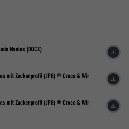
dia non
riguardo agli
äude Nantes (DOCX)
ne opt-in dei
ie che sono
rizzazione
ticolare la
es mit Zackenprofil (JPG) © Croce & Wir
ualizzare per
richieste.
ba esser
es mit Zackenprofil (JPG) © Croce & Wir