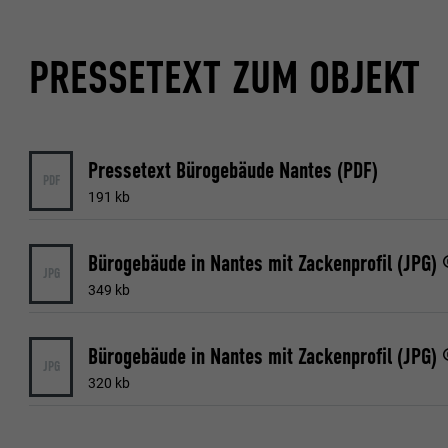
Una volta accet
necessita più di
NOME
SCOPO
PRESSETEXT ZUM OBJEKT
NOME
PROVIDER
PROVIDER
NOME
DECORSO
Pressetext Bürogebäude Nantes (PDF)
DECORSO
PROVIDER
PDF
SCOPO
191 kb
DECORSO
Bürogebäude in Nantes mit Zackenprofil (JPG)
SCOPO
SCOPO
JPG
349 kb
NOME
Bürogebäude in Nantes mit Zackenprofil (JPG)
JPG
NOME
PROVIDER
320 kb
PROVIDER
DECORSO