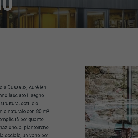
NO
çois Dussaux, Aurélien
nno lasciato il segno
ruttura, sottile e
minio naturale con 80 m²
semplicità per quanto
inazione, al pianterreno
la sociale, un vano per