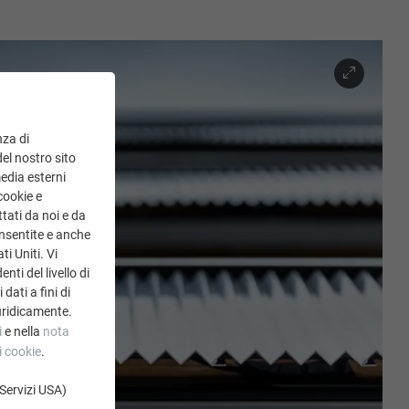
nza di
del nostro sito
media esterni
cookie e
tati da noi e da
onsentite e anche
ti Uniti. Vi
ti del livello di
dati a fini di
uridicamente.
i
e nella
nota
i cookie
.
 Servizi USA)