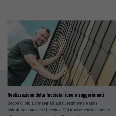
DECORSO
SCOPO
SCOPO
NOME
NOME
PROVIDER
PROVIDER
DECORSO
DECORSO
SCOPO
SCOPO
NOME
Realizzazione della facciata: idee e suggerimenti
PROVIDER
Scopri di più sui materiali, sul rivestimento e sulla
ristrutturazione delle facciate. Qui trovi anche le risposte
DECORSO