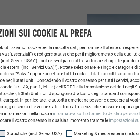
d si è specializzato in
IONI SUI COOKIE AL PREFA
stata affidata la
a di collaborazione con
 utilizziamo i cookie per la raccolta dati, per fornire all’utente un’esperie
otto e dell’ottimo
iva (“Essenziali”) e redigere statistiche per il miglioramento della qualità 
egare più spesso
 (incl. Servizi USA)”). Inoltre, svolgiamo attività di marketing integrando 
a esterni (incl. Servizi USA)”). Potete selezionare le singole categorie di 
acilità della messa in
ndo su “Salva” oppure accettare tutti i cookie . I dati raccolti saranno trat
ica tramite graffette
de negli Stati Uniti. Concedendo il vostro consenso per tutti i servizi, acc
ci è voluta massima
ondo l’art. 49, par. 1, lett. a) dell’RGPD alla trasmissione dei dati negli Sta
a all’esperto
tto che gli Stati Uniti non dispongono di alcuno degli standard corrisponden
i europei. In particolare, le autorità americane possono accedere ai vostri 
a zeta in alluminio
oraggio, senza che voi ne siate informati e senza che possiate opporvi gi
 la squadra di operai,
ri informazioni nella nostra
informativa sul trattamento dei dati personal
olmente semplificato le
vocare il vostro consenso in qualsiasi momento tramite le
impostazioni su
Statistiche (incl. Servizi USA)
Marketing & media esterni (inclusi