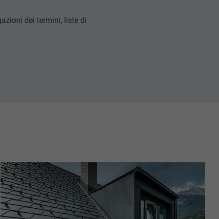
ioni dei termini, liste di
ne opt-in dei
ie che sono
rizzazione
ticolare la
ualizzare per
richieste.
ba esser
riguardo agli
all’utente.