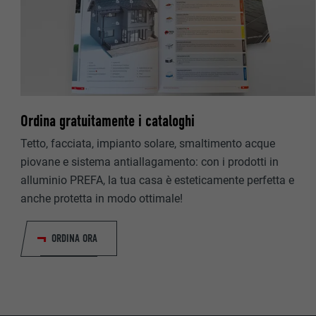
NOME
NOME
PROVIDER
PROVIDER
DECORSO
DECORSO
SCOPO
Ordina gratuitamente i cataloghi
SCOPO
Tetto, facciata, impianto solare, smaltimento acque
piovane e sistema antiallagamento: con i prodotti in
NOME
alluminio PREFA, la tua casa è esteticamente perfetta e
anche protetta in modo ottimale!
PROVIDER
ORDINA ORA
DECORSO
SCOPO