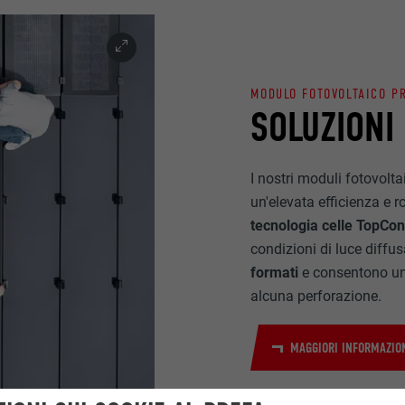
MODULO FOTOVOLTAICO P
SOLUZIONI
I nostri moduli fotovolta
un'elevata efficienza e r
tecnologia celle TopCo
condizioni di luce diffus
formati
e consentono un'
alcuna perforazione.
MAGGIORI INFORMAZION