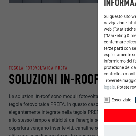
INFORMAZ
Su questo sito web
navigazione intuit
web (“Statistiche
(“Marketing & medi
confermare clicca
terze parti con se
esplicitamente sec
informiamo del fa
TEGOLA FOTOVOLTAICA PREFA
protezione dei dat
SOLUZIONI IN-ROOF
controllo o monit
Troverete maggio
legale
. Potete re
Le soluzioni in-roof sono moduli fotovoltaici integrati nell’e
Essenziale
tegola fotovoltaica PREFA. In questo caso, le celle fotovolt
elegantemente integrate nella tegola PREFA, proteggendo l
allo stesso tempo elettricità dall’energia solare. Non è nece
copertura vengano inserite viti, canaline ecc. Le tegole fot
utilizzate specificamente per le nuove costruzioni o le ristrutt