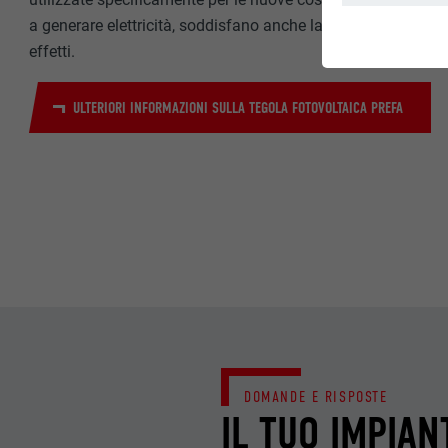
a generare elettricità, soddisfano anche la finalità di copertur
ESSENZIALE
effetti.
I cookie del gr
si garantisce i
ULTERIORI INFORMAZIONI SULLA TEGOLA FOTOVOLTAICA PREFA
NOME
STATISTICHE (IN
PROVIDER
I cookie “Statis
informazioni son
DECORSO
NOME
SCOPO
MARKETING & ME
PROVIDER
I cookie “Market
visualizzare ann
DECORSO
Una volta accet
necessita più di
NOME
DOMANDE E RISPOSTE
SCOPO
IL TUO IMPIAN
NOME
PROVIDER