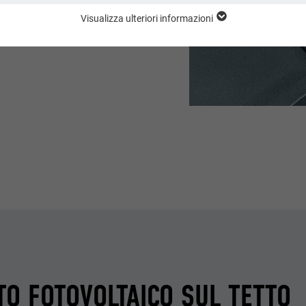
a del tetto a tutti gli
Visualizza ulteriori informazioni
uppo “Essenziali” sono necessari per il funzionamento basilare del sito web
l funzionamento del sito web.
Mostra informazioni sui cookie
PHPSESSID
CL. SERVIZI USA)
PHP
tiche (incl. Servizi USA)” ci aiutano a capire come gli utenti utilizzano il no
o raccolte con lo scopo di migliorare l’esperienza dell’utente sul sito web
Sessione
Mostra informazioni sui cookie
_ga
Questo cookie memorizza la vostra sessione attuale con rife
applicazioni PHP e garantisce così che tutte le funzioni della
DIA ESTERNI (INCLUSI SERVIZI USA)
Google Universal Analytics
basano sul linguaggio di programmazione PHP possano ess
ing & media esterni (incl. Servizi USA)” sono utilizzati dagli inserzionisti (t
visualizzate in modo completo.
unci pubblicitari personalizzati. Ciò è possibile monitorando i visitatori dei
2 anni
tati questi cookie, l’accesso ai contenuti di piattaforme video e social me
 un ulteriore consenso .
Registra un ID univoco, utilizzato per generare dati statistici 
cookie_optin
utenti del sito web.
TO FOTOVOLTAICO SUL TETTO
Mostra informazioni sui cookie
NID
Sgalinski