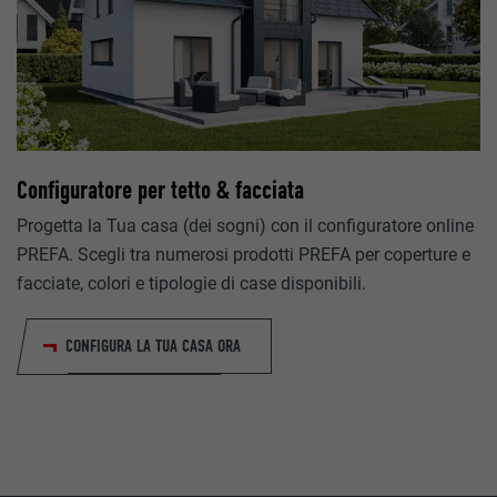
_gaexp
lang
Google Optimize
LinkedIn
90 giorni
Sessione
Viene utilizzato a scopo di test per verificare se il browser p
Impostato da LinkedIn, quando un sito web contiene una fin
Configuratore per tetto & facciata
l’inserimento di cookie. Non contiene alcun identificatore.
“Seguici” integrata.
Progetta la Tua casa (dei sogni) con il configuratore online
PREFA. Scegli tra numerosi prodotti PREFA per coperture e
bcookie
facciate, colori e tipologie di case disponibili.
LinkedIn
CONFIGURA LA TUA CASA ORA
2 anni
Utilizzato dal servizio di social network LinkedIn per il tracking
di prestazioni di servizio integrate.