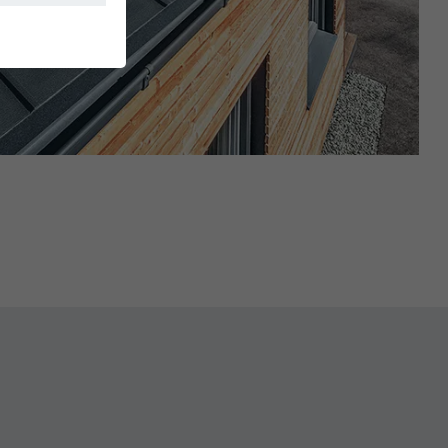
. Grazie ad essi
stro sito web. Le
.
rimento alle
 pagina che si
ere
erze parti) per
 vari siti web.
dia non
riguardo agli