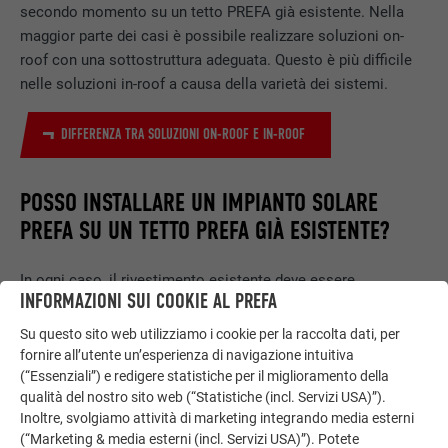
secondo momento su un tetto PREFA già esistente. Nella
maggior parte dei casi è possibile realizzare soluzioni on-
roof con una sottostruttura adeguata. Questo è più difficile
nelle soluzioni in-roof a causa della varietà dei sistemi.
DIFFERENZA TRA SOLUZIONI ON-ROOF E IN-ROOF
POSSO INSTALLARE UN IMPIANTO SOLARE
PREFA SU UN TETTO PREFA GIÀ ESISTENTE?
In ogni caso, il rivestimento esistente deve essere
INFORMAZIONI SUI COOKIE AL PREFA
smantellato. Un'installazione delle tegole fotovoltaiche
successiva alla posa di un tetto non è possibile. A seconda
Su questo sito web utilizziamo i cookie per la raccolta dati, per
della forma del tetto e delle circostanze, il lavoro può essere
fornire all’utente un’esperienza di navigazione intuitiva
semplice o esteso. Il tetto smontato potrebbe essere
(“Essenziali”) e redigere statistiche per il miglioramento della
qualità del nostro sito web (“Statistiche (incl. Servizi USA)”).
utilizzato per altri scopi, come ad esempio per gli annessi
Inoltre, svolgiamo attività di marketing integrando media esterni
(ad es. tettoia per auto, capanno per gli attrezzi, ecc.).
(“Marketing & media esterni (incl. Servizi USA)”). Potete