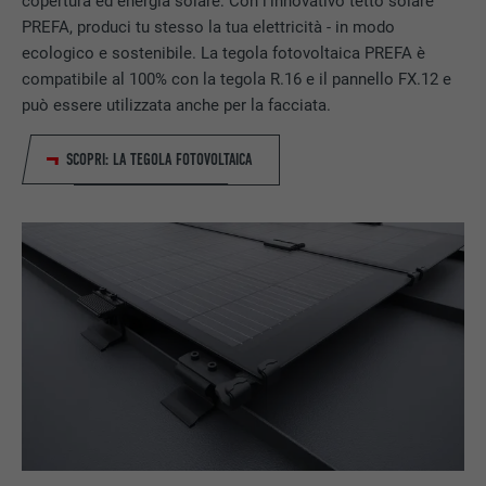
copertura ed energia solare: Con l'innovativo tetto solare
NOME
lang
PREFA, produci tu stesso la tua elettricità - in modo
DECORSO
1 giorno
ecologico e sostenibile. La tegola fotovoltaica PREFA è
PROVIDER
ads.linkedin.com
Registra un ID univoco, utilizzato per
compatibile al 100% con la tegola R.16 e il pannello FX.12 e
SCOPO
generare dati statistici riguardo agli utenti
può essere utilizzata anche per la facciata.
DECORSO
Sessione
del sito web.
SCOPRI: LA TEGOLA FOTOVOLTAICA
Memorizza la versione linguistica di un sito
SCOPO
web selezionata dall’utente.
NOME
_gaexp
PROVIDER
Google Optimize
NOME
lang
DECORSO
90 giorni
PROVIDER
LinkedIn
Viene utilizzato a scopo di test per
DECORSO
Sessione
verificare se il browser permette
SCOPO
l’inserimento di cookie. Non contiene alcun
Impostato da LinkedIn, quando un sito
identificatore.
SCOPO
web contiene una finestra “Seguici”
integrata.