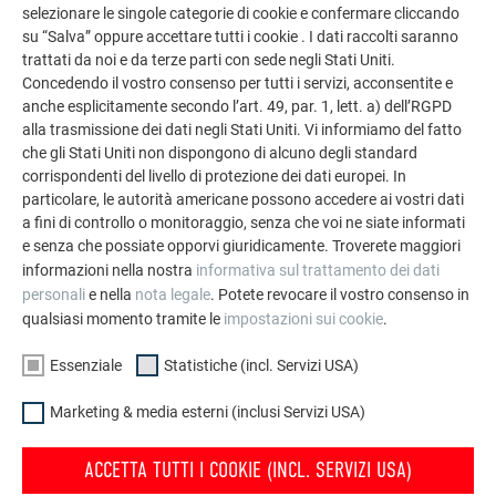
selezionare le singole categorie di cookie e confermare cliccando
È POSSIBILE SOSTITUIRE UNA TEGOLA
su “Salva” oppure accettare tutti i cookie . I dati raccolti saranno
FOTOVOLTAICA SUL TETTO?
trattati da noi e da terze parti con sede negli Stati Uniti.
Concedendo il vostro consenso per tutti i servizi, acconsentite e
anche esplicitamente secondo l’art. 49, par. 1, lett. a) dell’RGPD
Sì, una tegola fotovoltaica posata sul tetto può essere
alla trasmissione dei dati negli Stati Uniti. Vi informiamo del fatto
rimossa e un' altra può essere installata da un partner di
che gli Stati Uniti non dispongono di alcuno degli standard
installazione PREFA, se necessario.
corrispondenti del livello di protezione dei dati europei. In
particolare, le autorità americane possono accedere ai vostri dati
a fini di controllo o monitoraggio, senza che voi ne siate informati
e senza che possiate opporvi giuridicamente. Troverete maggiori
informazioni nella nostra
informativa sul trattamento dei dati
personali
e nella
nota legale
. Potete revocare il vostro consenso in
DOMANDE E RISPOSTE
qualsiasi momento tramite le
impostazioni sui cookie
.
IL TUO IMPIANTO FOTOVOLTAICO SUL TETTO
Essenziale
Statistiche (incl. Servizi USA)
Rispondiamo alle domande più importanti sul tuo nuovo
Marketing & media esterni (inclusi Servizi USA)
impianto fotovoltaico. Qui trovi le spiegazioni dei termini,
liste di controllo e informazioni sull’ottimizzazione dei
ACCETTA TUTTI I COOKIE (INCL. SERVIZI USA)
consumi e dei costi di PREFA Solar.