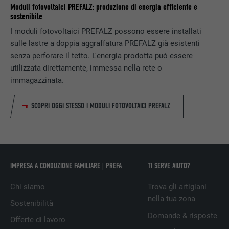
Moduli fotovoltaici PREFALZ: produzione di energia efficiente e
sostenibile
NOME
bcookie
I moduli fotovoltaici PREFALZ possono essere installati
sulle lastre a doppia aggraffatura PREFALZ già esistenti
PROVIDER
LinkedIn
senza perforare il tetto. L'energia prodotta può essere
DECORSO
2 anni
utilizzata direttamente, immessa nella rete o
immagazzinata.
Utilizzato dal servizio di social network
SCOPO
LinkedIn per il tracking dell’utilizzo di
SCOPRI OGGI STESSO I MODULI FOTOVOLTAICI PREFALZ
prestazioni di servizio integrate.
NOME
bscookie
IMPRESA A CONDUZIONE FAMILIARE | PREFA
TI SERVE AIUTO?
PROVIDER
LinkedIn
Chi siamo
Trova gli artigiani
DECORSO
2 anni
nella tua zona
Sostenibilità
Domande & risposte
Utilizzato dal servizio di social network
Offerte di lavoro
SCOPO
LinkedIn per il tracking dell’utilizzo di