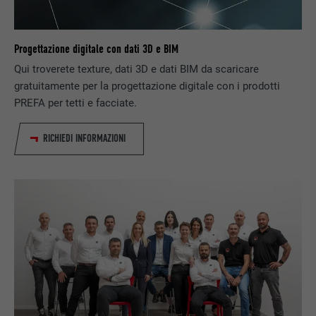
DECORSO
3 mesi
Utilizzato da Facebook per visualizzare una
Progettazione digitale con dati 3D e BIM
SCOPO
serie di prodotti promozionali, per esempio
Qui troverete texture, dati 3D e dati BIM da scaricare
offerte in tempo reale di inserzionisti terzi.
gratuitamente per la progettazione digitale con i prodotti
PREFA per tetti e facciate.
NOME
fr
RICHIEDI INFORMAZIONI
PROVIDER
Facebook
DECORSO
3 mesi
Utilizzato da Facebook per visualizzare una
SCOPO
serie di prodotti promozionali, per esempio
offerte in tempo reale di inserzionisti terzi.
NOME
IDE