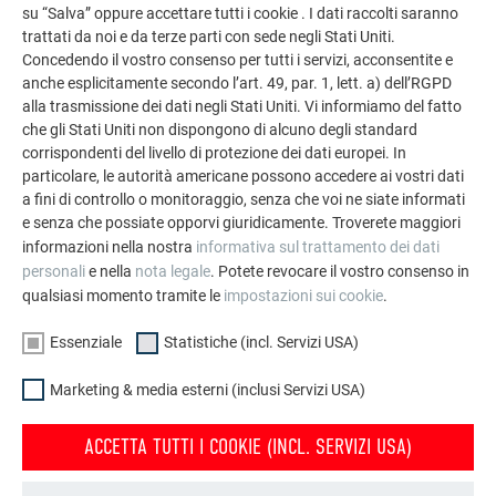
di vita? Mi interessa molto il tema della rivitalizzazione degli
su “Salva” oppure accettare tutti i cookie . I dati raccolti saranno
trattati da noi e da terze parti con sede negli Stati Uniti.
edifici abbandonati. E PREFA si è rivelato un eccellente
Concedendo il vostro consenso per tutti i servizi, acconsentite e
materiale da costruzione proprio in virtù della sua ottima
anche esplicitamente secondo l’art. 49, par. 1, lett. a) dell’RGPD
riciclabilità. Quando si costruiscono case che poi dovranno
alla trasmissione dei dati negli Stati Uniti. Vi informiamo del fatto
essere demolite tra venti, trenta anni, allora la cosa mi fa già
che gli Stati Uniti non dispongono di alcuno degli standard
molto riflettere.”
corrispondenti del livello di protezione dei dati europei. In
particolare, le autorità americane possono accedere ai vostri dati
ARCHITETTURA COSTRUITA E VISSUTA
a fini di controllo o monitoraggio, senza che voi ne siate informati
e senza che possiate opporvi giuridicamente. Troverete maggiori
informazioni nella nostra
informativa sul trattamento dei dati
Può l’architettura avere un’anima? E può esistere anche
personali
e nella
nota legale
. Potete revocare il vostro consenso in
senza i suoi osservatori? Di fronte a quesiti del genere Carlo
qualsiasi momento tramite le
impostazioni sui cookie
.
Pierantozzi avverte: “Con la nostra architettura esponiamo
chi la guarda a un’arte unica. Dobbiamo quindi usarla con
Essenziale
Statistiche (incl. Servizi USA)
molta attenzione”. E aggiunge che gli edifici non diventano
Marketing & media esterni (inclusi Servizi USA)
arte per il solo fatto di esistere, ma nel momento in cui
vengono osservati e vissuti da vicino.
ACCETTA TUTTI I COOKIE (INCL. SERVIZI USA)
Ciò vale, secondo l’architetto, anche per la palestra ampliata.
che si inserisce perfettamente all’interno del parco insieme