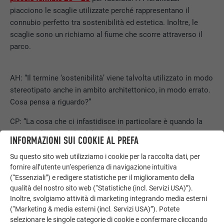
piacciono le scaglie utilizzate perché rappresentano il
connubio perfetto tra sostenibilità ed estetica. Inoltre, le
scaglie sono un richiamo al fiume che scorre attraverso il
parco.
AH: “Il termine ‘sostenibilità’ viene talvolta utilizzato in modo
stereotipato anche in ambito architettonico, in modo errato.
Cosa pensa a riguardo?”
CP: “La cosa che ci infastidisce in particolare è quando la
sostenibilità non è ‘reale’. Molti fingono di costruire in modo
INFORMAZIONI SUI COOKIE AL PREFA
‘sostenibile’ e trattano questo aspetto come una moda
Su questo sito web utilizziamo i cookie per la raccolta dati, per
passeggera, basti pensare al ‘greenwashing’. Nel processo si
fornire all’utente un’esperienza di navigazione intuitiva
dimentica la componente etica. Quando abbiamo scelto i
(“Essenziali”) e redigere statistiche per il miglioramento della
materiali per la palestra Rodriguez, abbiamo davvero preso
qualità del nostro sito web (“Statistiche (incl. Servizi USA)”).
delle decisioni etiche: quali materiali utilizziamo? Da chi ci
Inoltre, svolgiamo attività di marketing integrando media esterni
riforniamo? Che aspetto avranno in futuro? Possono essere
(“Marketing & media esterni (incl. Servizi USA)”). Potete
completamente smontati e riutilizzati alla fine del loro ciclo
selezionare le singole categorie di cookie e confermare cliccando