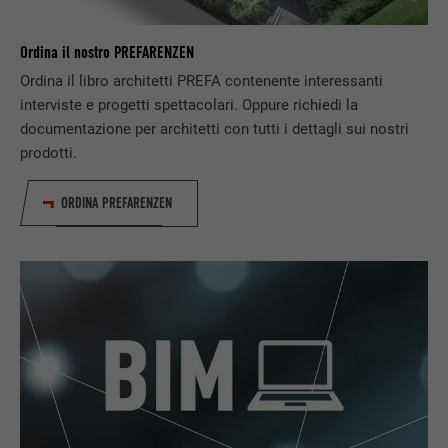
Utilizzato dal servizio di social network
SCOPO
LinkedIn per il tracking dell’utilizzo di
Ordina il nostro PREFARENZEN
prestazioni di servizio integrate.
Ordina il libro architetti PREFA contenente interessanti
interviste e progetti spettacolari. Oppure richiedi la
documentazione per architetti con tutti i dettagli sui nostri
NOME
lissc
prodotti.
PROVIDER
LinkedIn
ORDINA PREFARENZEN
DECORSO
1 anno
Utilizzato per assicurare che sul browser
SCOPO
sia presente la corretta proprietà SameSite
per tutti i cookie.
NOME
_fbp
PROVIDER
Facebook