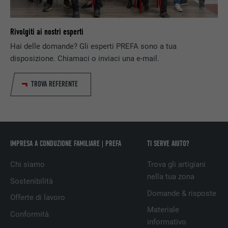
PROVIDER
doubleclick.net
Rivolgiti ai nostri esperti
DECORSO
1 anno
Hai delle domande? Gli esperti PREFA sono a tua
Utilizzato da Google DoubleClick, per
disposizione. Chiamaci o inviaci una e-mail.
registrare o segnalare le azioni dell’utente
sul sito web dopo l’annuncio o dopo aver
TROVA REFERENTE
SCOPO
cliccato su uno degli annunci
dell’inserzionista, allo scopo di misurare
l’efficacia di una pubblicità e dell’annuncio
pubblicitario mirato per l’utente.
IMPRESA A CONDUZIONE FAMILIARE | PREFA
TI SERVE AIUTO?
NOME
_pin_unauth
Chi siamo
Trova gli artigiani
nella tua zona
Sostenibilità
PROVIDER
Pinterest
Domande & risposte
Offerte di lavoro
DECORSO
1 anno
Materiale
Conformità
informativo