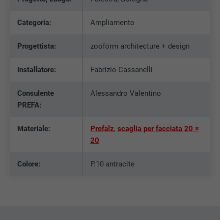
NOME
bcookie
Categoria:
Ampliamento
PROVIDER
LinkedIn
Progettista:
zooform architecture + design
DECORSO
2 anni
Installatore:
Fabrizio Cassanelli
Utilizzato dal servizio di social network
SCOPO
LinkedIn per il tracking dell’utilizzo di
Consulente
Alessandro Valentino
prestazioni di servizio integrate.
PREFA:
Materiale:
Prefalz
,
scaglia per facciata 20 ×
NOME
bscookie
20
PROVIDER
LinkedIn
Colore:
P.10 antracite
DECORSO
2 anni
Utilizzato dal servizio di social network
SCOPO
LinkedIn per il tracking dell’utilizzo di
prestazioni di servizio integrate.