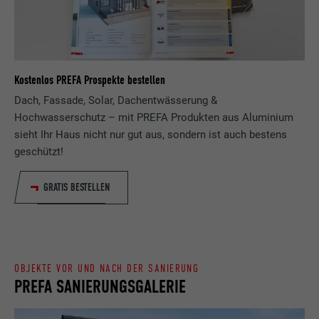
Zweck
wird, um statistische Daten dazu, wieder
Anbieter
ads.linkedin.com
Besucher die Website nutzt, zu generieren.
Laufzeit
Sitzung
Name
_gaexp
Speichert die vom Benutzer ausgewählte
Kostenlos PREFA Prospekte bestellen
Zweck
Sprach version einer Webseite.
Dach, Fassade, Solar, Dachentwässerung &
Anbieter
Google Optimize
Hochwasserschutz – mit PREFA Produkten aus Aluminium
Laufzeit
90 Tage
sieht Ihr Haus nicht nur gut aus, sondern ist auch bestens
Name
lang
geschützt!
Wird testweise gesetzt, um zu prüfen, ob
Anbieter
LinkedIn
der Browser das Setzen von Cookies
GRATIS BESTELLEN
Zweck
erlaubt. Enthält keine
Laufzeit
Sitzung
Identifikationsmerkmale.
Eingestellt von LinkedIn, wenn eine
Zweck
Webseite ein eingebettetes "Folgen Sie
OBJEKTE VOR UND NACH DER SANIERUNG
uns"-Fenster enthält.
PREFA SANIERUNGSGALERIE
Name
bcookie