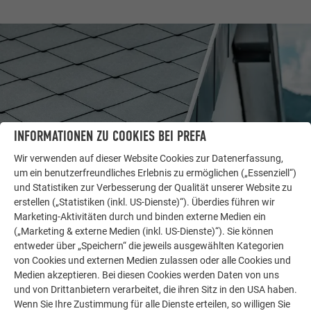
INFORMATIONEN ZU COOKIES BEI PREFA
Wir verwenden auf dieser Website Cookies zur Datenerfassung,
um ein benutzerfreundliches Erlebnis zu ermöglichen („Essenziell“)
und Statistiken zur Verbesserung der Qualität unserer Website zu
erstellen („Statistiken (inkl. US-Dienste)“). Überdies führen wir
WEITERE OBJEKTE
Marketing-Aktivitäten durch und binden externe Medien ein
LASSEN SIE SICH INSPIRIEREN
(„Marketing & externe Medien (inkl. US-Dienste)“). Sie können
entweder über „Speichern“ die jeweils ausgewählten Kategorien
Die PREFA Referenzgalerie zeigt, wie vielseitig
von Cookies und externen Medien zulassen oder alle Cookies und
Aluminium eingesetzt werden kann. Entdecken Sie
Medien akzeptieren. Bei diesen Cookies werden Daten von uns
weitere beeindruckende Projekte mit den langlebigen
und von Drittanbietern verarbeitet, die ihren Sitz in den USA haben.
PREFA Aluminiumlösungen für Dach, Solar und
Wenn Sie Ihre Zustimmung für alle Dienste erteilen, so willigen Sie