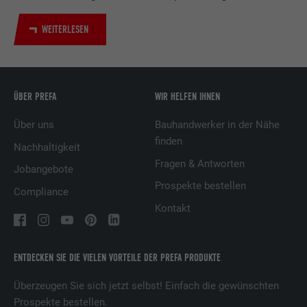
Dienstleistungen.
WEITERLESEN
Name
UserMatchHistory
Anbieter
LinkedIn
ÜBER PREFA
WIR HELFEN IHNEN
Laufzeit
29 Tage
Über uns
Bauhandwerker in der Nähe
finden
Nachhaltigkeit
Wird verwendet, um Besucher auf
Fragen & Antworten
mehreren Webseiten zu verfolgen, um
Jobangebote
Zweck
relevante Werbung basierend auf den
Prospekte bestellen
Compliance
Präferenzen des Besuchers zu
Kontakt
präsentieren.
ENTDECKEN SIE DIE VIELEN VORTEILE DER PREFA PRODUKTE
Name
lidc
Überzeugen Sie sich jetzt selbst! Einfach die gewünschten
Anbieter
LinkedIn
Prospekte bestellen.