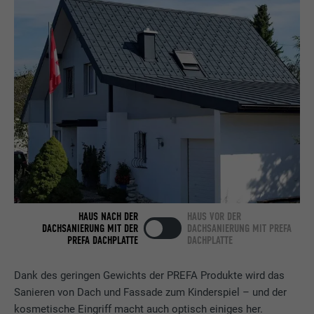
Anbieter
LinkedIn
Laufzeit
2 Jahre
Verwendet vom Social-Networking-Dienst
LinkedIn für die Verfolgung der
Zweck
Verwendung von eingebetteten
Dienstleistungen.
Name
bscookie
HAUS NACH DER
HAUS VOR DER
Anbieter
LinkedIn
DACHSANIERUNG MIT DER
DACHSANIERUNG MIT PREFA
PREFA DACHPLATTE
DACHPLATTE
Laufzeit
2 Jahre
Dank des geringen Gewichts der PREFA Produkte wird das
Verwendet vom Social-Networking-Dienst
Sanieren von Dach und Fassade zum Kinderspiel – und der
LinkedIn für die Verfolgung der
Zweck
kosmetische Eingriff macht auch optisch einiges her.
Verwendung von eingebetteten