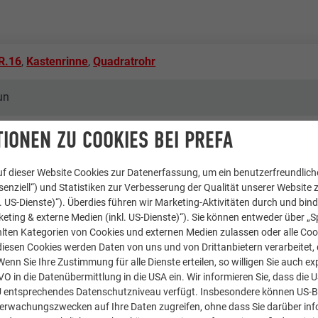
R.16
,
Kastenrinne
,
Quadratrohr
un
IONEN ZU COOKIES BEI PREFA
gler- und Dachdecker GmbH
f dieser Website Cookies zur Datenerfassung, um ein benutzerfreundliche
enziell“) und Statistiken zur Verbesserung der Qualität unserer Website z
kl. US-Dienste)“). Überdies führen wir Marketing-Aktivitäten durch und bin
eting & externe Medien (inkl. US-Dienste)“). Sie können entweder über „S
lten Kategorien von Cookies und externen Medien zulassen oder alle Co
 an der Enknach
diesen Cookies werden Daten von uns und von Drittanbietern verarbeitet, di
nn Sie Ihre Zustimmung für alle Dienste erteilen, so willigen Sie auch exp
GVO in die Datenübermittlung in die USA ein. Wir informieren Sie, dass die 
häuser
U entsprechendes Datenschutzniveau verfügt. Insbesondere können US-
berwachungszwecken auf Ihre Daten zugreifen, ohne dass Sie darüber inf
roce & Wir