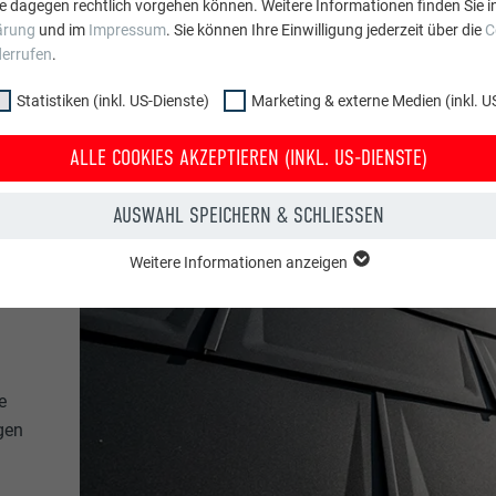
e dagegen rechtlich vorgehen können. Weitere Informationen finden Sie i
ärung
und im
Impressum
. Sie können Ihre Einwilligung jederzeit über die
C
derrufen
.
Statistiken (inkl. US-Dienste)
Marketing & externe Medien (inkl. U
ALLE COOKIES AKZEPTIEREN (INKL. US-DIENSTE)
AUSWAHL SPEICHERN & SCHLIESSEN
Weitere Informationen anzeigen
ppe "Essenziell" werden für grundlegende Funktionen der Website benötig
dass die Website einwandfrei funktioniert.
Cookie-Informationen anzeigen
PHPSESSID
e
NKL. US-DIENSTE)
PHP
gen
 (inkl. US-Dienste)"-Cookies helfen uns zu verstehen, wie die Website genut
werden gesammelt, um die Nutzererfahrung der Website zu verbessern.
Sessione