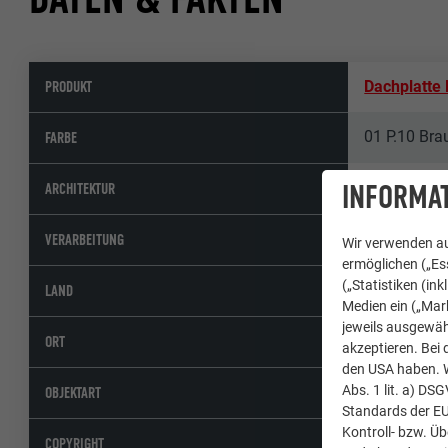
PRODUKT
Dachplatte 
01 P.10 Bra
FARBE
INFORMAT
ARCHITEKTUR
FESSL Spen
VERARBEITUNG
Wir verwenden au
ermöglichen („Ess
(„Statistiken (in
Österreich
LAND
Medien ein („Mark
jeweils ausgewäh
Neukirchen
ORT
akzeptieren. Bei 
den USA haben. We
Abs. 1 lit. a) DS
Einfamilien
OBJEKTART
Standards der E
Kontroll- bzw. Ü
© PREFA | C
COPYRIGHT