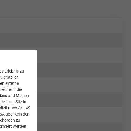
s Erlebnis zu
u erstellen
den externe
peichern“ die
okies und Medien
e ihren Sitz in
lizit nach Art. 49
USA über kein den
Behörden zu
ormiert werden