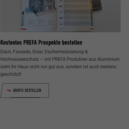
Kostenlos PREFA Prospekte bestellen
ische Daten
r Webseite.
Dach, Fassade, Solar, Dachentwässerung &
Hochwasserschutz – mit PREFA Produkten aus Aluminium
sieht Ihr Haus nicht nur gut aus, sondern ist auch bestens
geschützt!
GRATIS BESTELLEN
s "Folgen Sie
etzen von