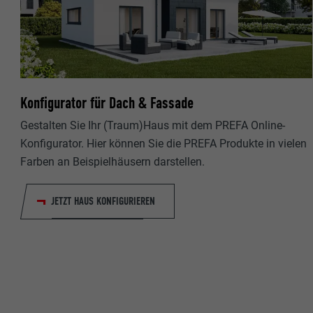
Name
Name
Anbieter
Anbieter
Laufzeit
Laufzeit
Konfigurator für Dach & Fassade
Zweck
Zweck
Gestalten Sie Ihr (Traum)Haus mit dem PREFA Online-
Konfigurator. Hier können Sie die PREFA Produkte in vielen
Farben an Beispielhäusern darstellen.
Name
Name
Anbieter
JETZT HAUS KONFIGURIEREN
Anbieter
Laufzeit
Laufzeit
Zweck
Zweck