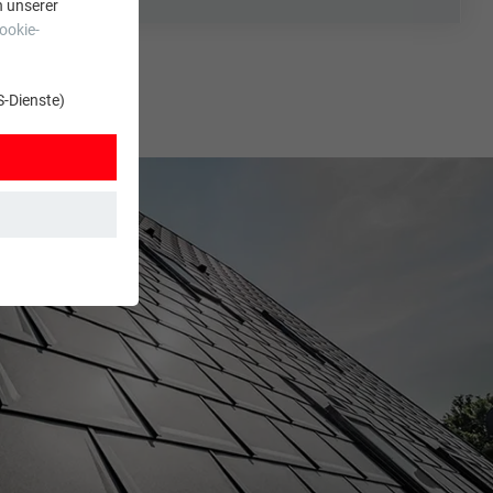
n unserer
ookie-
S-Dienste)
t. Dadurch ist
zt wird.