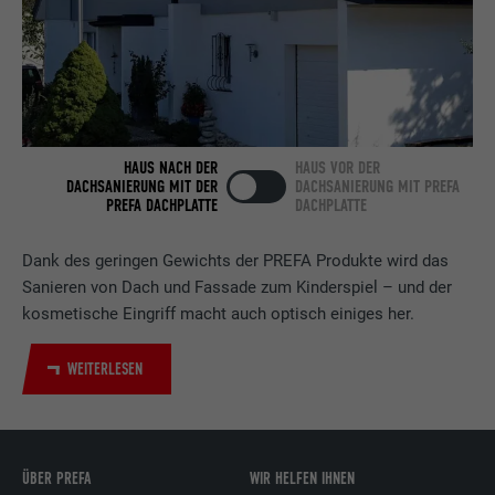
Anbieter
LinkedIn
Laufzeit
2 Jahre
Verwendet vom Social-Networking-Dienst
LinkedIn für die Verfolgung der
Zweck
Verwendung von eingebetteten
HAUS NACH DER
HAUS VOR DER
Dienstleistungen.
DACHSANIERUNG MIT DER
DACHSANIERUNG MIT PREFA
PREFA DACHPLATTE
DACHPLATTE
Name
UserMatchHistory
Dank des geringen Gewichts der PREFA Produkte wird das
Sanieren von Dach und Fassade zum Kinderspiel – und der
Anbieter
LinkedIn
kosmetische Eingriff macht auch optisch einiges her.
Laufzeit
29 Tage
WEITERLESEN
Wird verwendet, um Besucher auf
mehreren Webseiten zu verfolgen, um
Zweck
relevante Werbung basierend auf den
ÜBER PREFA
WIR HELFEN IHNEN
Präferenzen des Besuchers zu