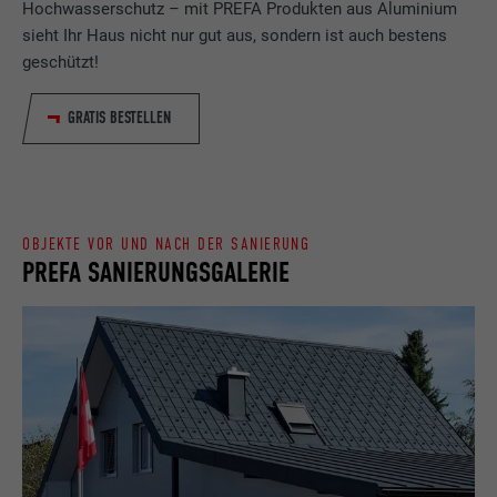
Hochwasserschutz – mit PREFA Produkten aus Aluminium
sieht Ihr Haus nicht nur gut aus, sondern ist auch bestens
Eingestellt von LinkedIn, wenn eine
Zweck
Webseite ein eingebettetes "Folgen Sie
geschützt!
uns"-Fenster enthält.
GRATIS BESTELLEN
Name
bcookie
Anbieter
LinkedIn
OBJEKTE VOR UND NACH DER SANIERUNG
Laufzeit
2 Jahre
PREFA SANIERUNGSGALERIE
Verwendet vom Social-Networking-Dienst
LinkedIn für die Verfolgung der
Zweck
Verwendung von eingebetteten
Dienstleistungen.
Name
bscookie