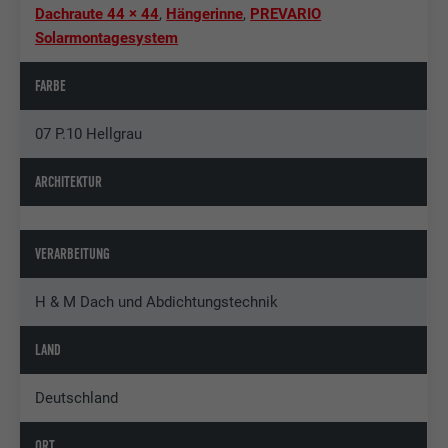
Dachraute 44 × 44
,
Hängerinne
,
PREVARIO
Solarmontagesystem
FARBE
07 P.10 Hellgrau
ARCHITEKTUR
VERARBEITUNG
H & M Dach und Abdichtungstechnik
LAND
Deutschland
ORT