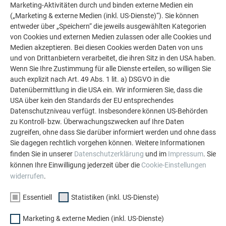
Marketing-Aktivitäten durch und binden externe Medien ein
(„Marketing & externe Medien (inkl. US-Dienste)“). Sie können
entweder über „Speichern“ die jeweils ausgewählten Kategorien
von Cookies und externen Medien zulassen oder alle Cookies und
Medien akzeptieren. Bei diesen Cookies werden Daten von uns
und von Drittanbietern verarbeitet, die ihren Sitz in den USA haben.
Wenn Sie Ihre Zustimmung für alle Dienste erteilen, so willigen Sie
WEITERE OBJEKTE
LASSEN SIE SICH INSPIRIEREN
auch explizit nach Art. 49 Abs. 1 lit. a) DSGVO in die
Datenübermittlung in die USA ein. Wir informieren Sie, dass die
USA über kein den Standards der EU entsprechendes
Die PREFA Referenzgalerie zeigt, wie vielseitig
Datenschutzniveau verfügt. Insbesondere können US-Behörden
Aluminium eingesetzt werden kann. Entdecken Sie
zu Kontroll- bzw. Überwachungszwecken auf Ihre Daten
weitere beeindruckende Projekte mit den langlebigen
zugreifen, ohne dass Sie darüber informiert werden und ohne dass
PREFA Aluminiumlösungen für Dach, Solar und
Sie dagegen rechtlich vorgehen können. Weitere Informationen
Fassade.
finden Sie in unserer
Datenschutzerklärung
und im
Impressum
. Sie
können Ihre Einwilligung jederzeit über die
Cookie-Einstellungen
widerrufen
.
MEHR REFERENZEN ANSEHEN
Essentiell
Statistiken (inkl. US-Dienste)
Marketing & externe Medien (inkl. US-Dienste)