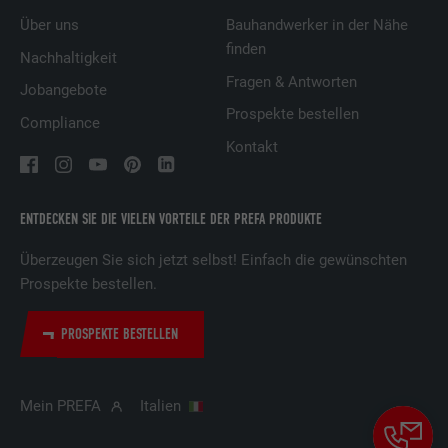
präsentieren.
Über uns
Bauhandwerker in der Nähe
finden
Nachhaltigkeit
Name
lidc
Fragen & Antworten
Jobangebote
Prospekte bestellen
Anbieter
LinkedIn
Compliance
Kontakt
Laufzeit
1 Tag
Verwendet vom Social-Networking-Dienst
ENTDECKEN SIE DIE VIELEN VORTEILE DER PREFA PRODUKTE
LinkedIn für die Verfolgung der
Zweck
Verwendung von eingebetteten
Überzeugen Sie sich jetzt selbst! Einfach die gewünschten
Dienstleistungen
Prospekte bestellen.
PROSPEKTE BESTELLEN
Name
lissc
Anbieter
LinkedIn
Mein PREFA
Italien
Laufzeit
1 Jahr