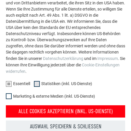
und von Drittanbietern verarbeitet, die ihren Sitz in den USA haben.
Aluminium eingesetzt werden kann. Entdecken Sie
Wenn Sie Ihre Zustimmung für alle Dienste erteilen, so willigen Sie
weitere beeindruckende Projekte mit den langlebigen
auch explizit nach Art. 49 Abs. 1 lit. a) DSGVO in die
PREFA Aluminiumlösungen für Dach, Solar und
Datenübermittlung in die USA ein. Wir informieren Sie, dass die
Fassade.
USA über kein den Standards der EU entsprechendes
Datenschutzniveau verfügt. Insbesondere können US-Behörden
zu Kontroll- bzw. Überwachungszwecken auf Ihre Daten
zugreifen, ohne dass Sie darüber informiert werden und ohne dass
MEHR REFERENZEN ANSEHEN
Sie dagegen rechtlich vorgehen können. Weitere Informationen
finden Sie in unserer
Datenschutzerklärung
und im
Impressum
. Sie
können Ihre Einwilligung jederzeit über die
Cookie-Einstellungen
widerrufen
.
Essentiell
Statistiken (inkl. US-Dienste)
Marketing & externe Medien (inkl. US-Dienste)
ALLE COOKIES AKZEPTIEREN (INKL. US-DIENSTE)
AUSWAHL SPEICHERN & SCHLIESSEN