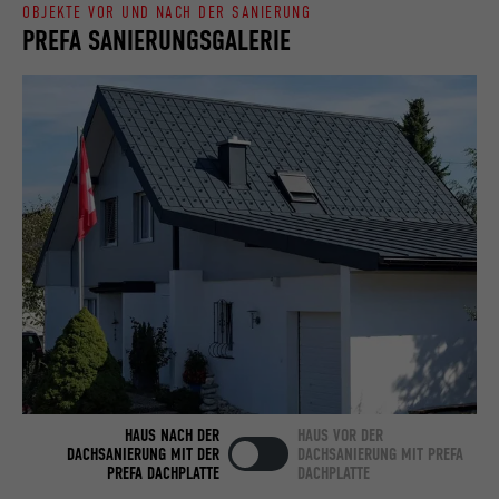
OBJEKTE VOR UND NACH DER SANIERUNG
PREFA SANIERUNGSGALERIE
Name
bcookie
Anbieter
LinkedIn
Laufzeit
2 Jahre
Verwendet vom Social-Networking-Dienst
LinkedIn für die Verfolgung der
Zweck
Verwendung von eingebetteten
Dienstleistungen.
Name
bscookie
Anbieter
LinkedIn
HAUS NACH DER
HAUS VOR DER
Laufzeit
2 Jahre
DACHSANIERUNG MIT DER
DACHSANIERUNG MIT PREFA
PREFA DACHPLATTE
DACHPLATTE
Verwendet vom Social-Networking-Dienst