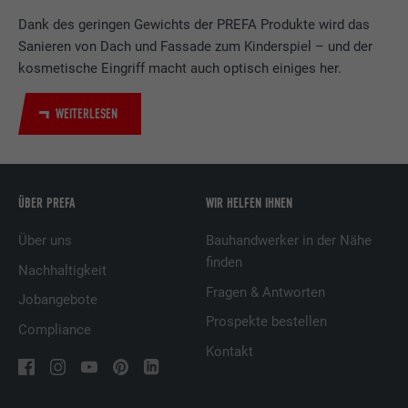
LinkedIn für die Verfolgung der
Dank des geringen Gewichts der PREFA Produkte wird das
Zweck
Verwendung von eingebetteten
Sanieren von Dach und Fassade zum Kinderspiel – und der
Dienstleistungen.
kosmetische Eingriff macht auch optisch einiges her.
WEITERLESEN
Name
UserMatchHistory
Anbieter
LinkedIn
Laufzeit
29 Tage
ÜBER PREFA
WIR HELFEN IHNEN
Über uns
Bauhandwerker in der Nähe
Wird verwendet, um Besucher auf
mehreren Webseiten zu verfolgen, um
finden
Nachhaltigkeit
Zweck
relevante Werbung basierend auf den
Fragen & Antworten
Jobangebote
Präferenzen des Besuchers zu
präsentieren.
Prospekte bestellen
Compliance
Kontakt
Name
lidc