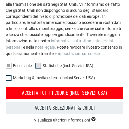
alla trasmissione dei dati negli Stati Uniti. Vi informiamo del fatto
che gli Stati Uniti non dispongono di alcuno degli standard
corrispondenti del livello di protezione dei dati europei. In
particolare, le autorità americane possono accedere ai vostri dati
a fini di controllo o monitoraggio, senza che voi ne siate informati
e senza che possiate opporvi giuridicamente. Troverete maggiori
informazioni nella nostra
informativa sul trattamento dei dati
personali
e nella
nota legale
. Potete revocare il vostro consenso in
MONTAGGIO SISTEMA DI MONTAGGIO PER
qualsiasi momento tramite le
impostazioni sui cookie
.
PANNELLI FOTOVOLTAICI PREVARIO
Essenziale
Statistiche (incl. Servizi USA)
Questo video mostra il montaggio e il fissaggio corretti del
nuovo sistema di montaggio per pannelli fotovoltaici
Marketing & media esterni (inclusi Servizi USA)
PREVARIO.
ACCETTA TUTTI I COOKIE (INCL. SERVIZI USA)
ACCETTA SELEZIONATI & CHIUDI
VAI AI PRODOTTI SOLARI
Visualizza ulteriori informazioni
ESSENZIALE
I cookie del gruppo “Essenziali” sono necessari per il