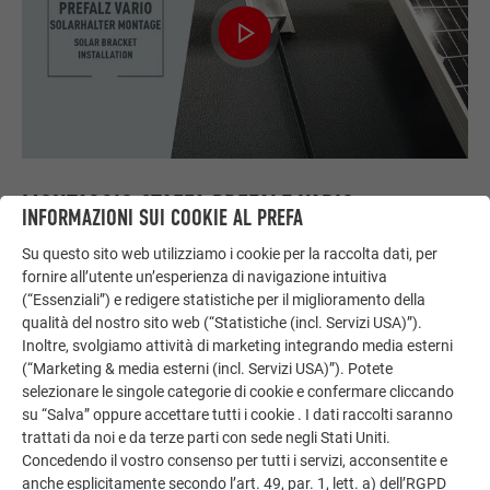
MONTAGGIO STAFFA PREFALZ VARIO
INFORMAZIONI SUI COOKIE AL PREFA
Questo video mostra il montaggio corretto della staffa
Su questo sito web utilizziamo i cookie per la raccolta dati, per
PREFALZ Vario e il collegamento dei binari per moduli
fornire all’utente un’esperienza di navigazione intuitiva
(“Essenziali”) e redigere statistiche per il miglioramento della
fotovoltaici.
qualità del nostro sito web (“Statistiche (incl. Servizi USA)”).
Inoltre, svolgiamo attività di marketing integrando media esterni
(“Marketing & media esterni (incl. Servizi USA)”). Potete
selezionare le singole categorie di cookie e confermare cliccando
su “Salva” oppure accettare tutti i cookie . I dati raccolti saranno
trattati da noi e da terze parti con sede negli Stati Uniti.
Concedendo il vostro consenso per tutti i servizi, acconsentite e
anche esplicitamente secondo l’art. 49, par. 1, lett. a) dell’RGPD