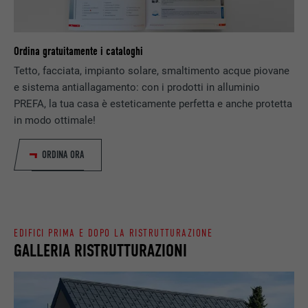
del sito web.
Memorizza la versione linguistica di un sito
SCOPO
web selezionata dall’utente.
NOME
_gaexp
Ordina gratuitamente i cataloghi
Tetto, facciata, impianto solare, smaltimento acque piovane
PROVIDER
Google Optimize
e sistema antiallagamento: con i prodotti in alluminio
NOME
lang
PREFA, la tua casa è esteticamente perfetta e anche protetta
DECORSO
90 giorni
in modo ottimale!
PROVIDER
LinkedIn
Viene utilizzato a scopo di test per
DECORSO
Sessione
ORDINA ORA
verificare se il browser permette
SCOPO
l’inserimento di cookie. Non contiene alcun
Impostato da LinkedIn, quando un sito
identificatore.
SCOPO
web contiene una finestra “Seguici”
integrata.
EDIFICI PRIMA E DOPO LA RISTRUTTURAZIONE
GALLERIA RISTRUTTURAZIONI
NOME
bcookie
PROVIDER
LinkedIn