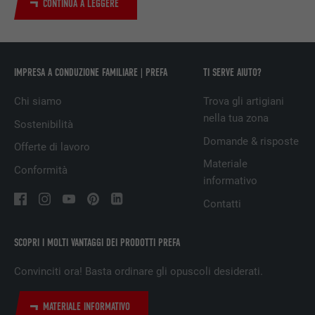
CONTINUA A LEGGERE
PROVIDER
LinkedIn
DECORSO
29 giorni
IMPRESA A CONDUZIONE FAMILIARE | PREFA
TI SERVE AIUTO?
Utilizzato per il tracking degli utenti su
diversi siti web, per visualizzare annunci
SCOPO
Chi siamo
Trova gli artigiani
pubblicitari rilevanti sulla base delle
nella tua zona
Sostenibilità
preferenze dell’utente.
Domande & risposte
Offerte di lavoro
Materiale
Conformità
NOME
lidc
informativo
Contatti
PROVIDER
LinkedIn
DECORSO
1 giorno
SCOPRI I MOLTI VANTAGGI DEI PRODOTTI PREFA
Utilizzato dal servizio di social network
Convinciti ora! Basta ordinare gli opuscoli desiderati.
SCOPO
LinkedIn per il tracking dell’utilizzo di
prestazioni di servizio integrate.
MATERIALE INFORMATIVO