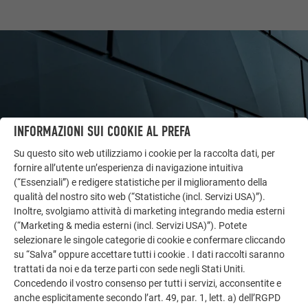
INFORMAZIONI SUI COOKIE AL PREFA
Su questo sito web utilizziamo i cookie per la raccolta dati, per
fornire all’utente un’esperienza di navigazione intuitiva
(“Essenziali”) e redigere statistiche per il miglioramento della
qualità del nostro sito web (“Statistiche (incl. Servizi USA)”).
ALTRI OGGETTI
Inoltre, svolgiamo attività di marketing integrando media esterni
LASCIATI ISPIRARE
(“Marketing & media esterni (incl. Servizi USA)”). Potete
selezionare le singole categorie di cookie e confermare cliccando
su “Salva” oppure accettare tutti i cookie . I dati raccolti saranno
La galleria di riferimento PREFA mostra la versatilità
trattati da noi e da terze parti con sede negli Stati Uniti.
dell’alluminio. Scoprite altri progetti straordinari con le
Concedendo il vostro consenso per tutti i servizi, acconsentite e
soluzioni in alluminio durevoli di PREFA per tetti,
anche esplicitamente secondo l’art. 49, par. 1, lett. a) dell’RGPD
impianti solari e facciate.