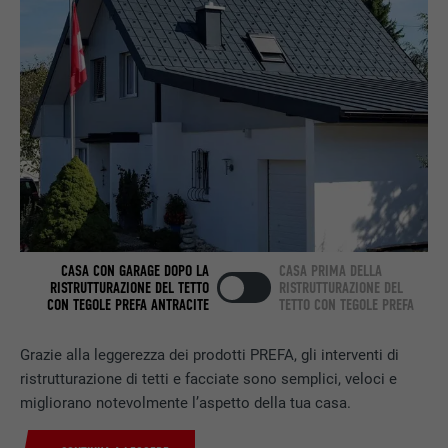
DECORSO
2 anni
Utilizzato dal servizio di social network
SCOPO
LinkedIn per il tracking dell’utilizzo di
prestazioni di servizio integrate.
NOME
bscookie
PROVIDER
LinkedIn
DECORSO
2 anni
CASA CON GARAGE DOPO LA
CASA PRIMA DELLA
RISTRUTTURAZIONE DEL TETTO
RISTRUTTURAZIONE DEL
CON TEGOLE PREFA ANTRACITE
TETTO CON TEGOLE PREFA
Utilizzato dal servizio di social network
SCOPO
LinkedIn per il tracking dell’utilizzo di
Grazie alla leggerezza dei prodotti PREFA, gli interventi di
prestazioni di servizio integrate.
ristrutturazione di tetti e facciate sono semplici, veloci e
migliorano notevolmente l’aspetto della tua casa.
NOME
UserMatchHistory