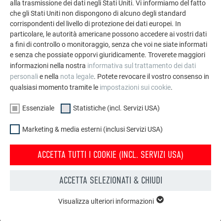
alla trasmissione dei dati negli Stati Uniti. Vi informiamo del fatto
che gli Stati Uniti non dispongono di alcuno degli standard
corrispondenti del livello di protezione dei dati europei. In
GUARDA ALTRE REFERENZE
particolare, le autorità americane possono accedere ai vostri dati
a fini di controllo o monitoraggio, senza che voi ne siate informati
e senza che possiate opporvi giuridicamente. Troverete maggiori
informazioni nella nostra
informativa sul trattamento dei dati
personali
e nella
nota legale
. Potete revocare il vostro consenso in
qualsiasi momento tramite le
impostazioni sui cookie
.
Essenziale
Statistiche (incl. Servizi USA)
Marketing & media esterni (inclusi Servizi USA)
ACCETTA TUTTI I COOKIE (INCL. SERVIZI USA)
ACCETTA SELEZIONATI & CHIUDI
Visualizza ulteriori informazioni
ESSENZIALE
I cookie del gruppo “Essenziali” sono necessari per il
Configuratore per tetto & facciata