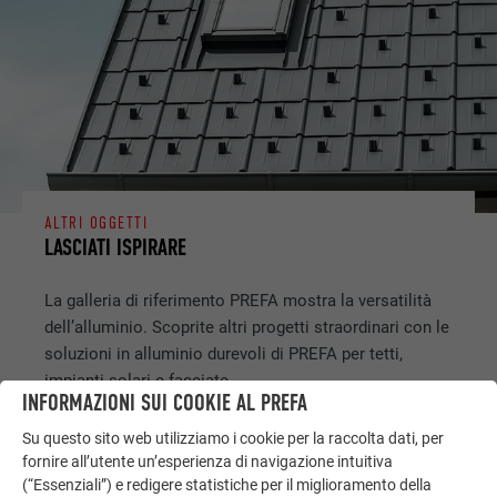
ALTRI OGGETTI
LASCIATI ISPIRARE
La galleria di riferimento PREFA mostra la versatilità
dell’alluminio. Scoprite altri progetti straordinari con le
soluzioni in alluminio durevoli di PREFA per tetti,
impianti solari e facciate.
INFORMAZIONI SUI COOKIE AL PREFA
Su questo sito web utilizziamo i cookie per la raccolta dati, per
GUARDA ALTRE REFERENZE
fornire all’utente un’esperienza di navigazione intuitiva
(“Essenziali”) e redigere statistiche per il miglioramento della