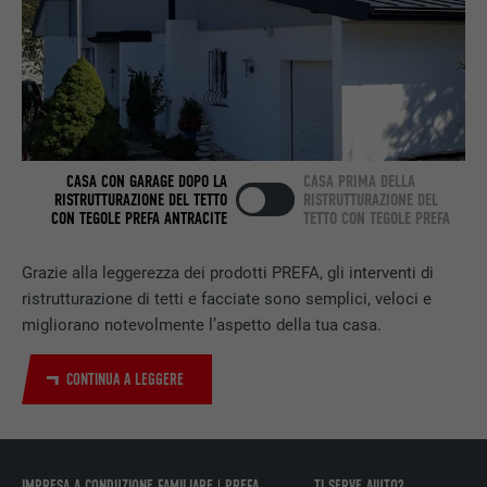
SCOPO
web contiene una finestra “Seguici”
integrata.
NOME
bcookie
PROVIDER
LinkedIn
CASA CON GARAGE DOPO LA
CASA PRIMA DELLA
RISTRUTTURAZIONE DEL TETTO
RISTRUTTURAZIONE DEL
DECORSO
2 anni
CON TEGOLE PREFA ANTRACITE
TETTO CON TEGOLE PREFA
Utilizzato dal servizio di social network
Grazie alla leggerezza dei prodotti PREFA, gli interventi di
SCOPO
LinkedIn per il tracking dell’utilizzo di
ristrutturazione di tetti e facciate sono semplici, veloci e
prestazioni di servizio integrate.
migliorano notevolmente l’aspetto della tua casa.
CONTINUA A LEGGERE
NOME
bscookie
PROVIDER
LinkedIn
DECORSO
2 anni
IMPRESA A CONDUZIONE FAMILIARE | PREFA
TI SERVE AIUTO?