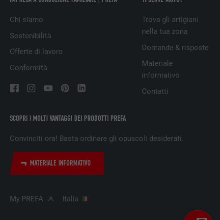
Utilizzato dal servizio di social network
Chi siamo
Trova gli artigiani
SCOPO
LinkedIn per il tracking dell’utilizzo di
nella tua zona
Sostenibilità
prestazioni di servizio integrate.
Domande & risposte
Offerte di lavoro
Materiale
Conformità
NOME
UserMatchHistory
informativo
Contatti
PROVIDER
LinkedIn
DECORSO
29 giorni
SCOPRI I MOLTI VANTAGGI DEI PRODOTTI PREFA
Convinciti ora! Basta ordinare gli opuscoli desiderati.
Utilizzato per il tracking degli utenti su
diversi siti web, per visualizzare annunci
SCOPO
pubblicitari rilevanti sulla base delle
MATERIALE INFORMATIVO
preferenze dell’utente.
My PREFA
Italia
NOME
lidc