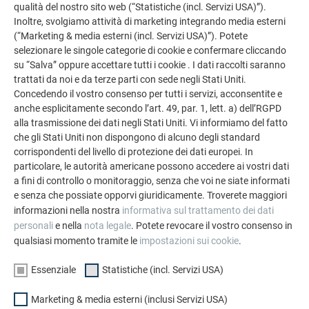
qualità del nostro sito web (“Statistiche (incl. Servizi USA)”).
Inoltre, svolgiamo attività di marketing integrando media esterni
(“Marketing & media esterni (incl. Servizi USA)”). Potete
selezionare le singole categorie di cookie e confermare cliccando
su “Salva” oppure accettare tutti i cookie . I dati raccolti saranno
trattati da noi e da terze parti con sede negli Stati Uniti.
Concedendo il vostro consenso per tutti i servizi, acconsentite e
anche esplicitamente secondo l’art. 49, par. 1, lett. a) dell’RGPD
alla trasmissione dei dati negli Stati Uniti. Vi informiamo del fatto
che gli Stati Uniti non dispongono di alcuno degli standard
corrispondenti del livello di protezione dei dati europei. In
particolare, le autorità americane possono accedere ai vostri dati
a fini di controllo o monitoraggio, senza che voi ne siate informati
e senza che possiate opporvi giuridicamente. Troverete maggiori
informazioni nella nostra
informativa sul trattamento dei dati
personali
e nella
nota legale
. Potete revocare il vostro consenso in
Configuratore per tetto & facciata
qualsiasi momento tramite le
impostazioni sui cookie
.
Progetta la Tua casa (dei sogni) con il configuratore online
Essenziale
Statistiche (incl. Servizi USA)
PREFA. Scegli tra numerosi prodotti PREFA per coperture e
facciate, colori e tipologie di case disponibili.
Marketing & media esterni (inclusi Servizi USA)