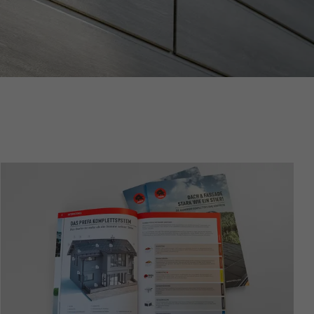
riguardo agli
all’utente.
ermette
estra