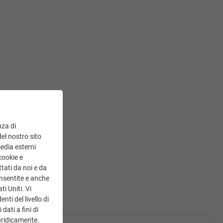
nza di
del nostro sito
media esterni
cookie e
tati da noi e da
onsentite e anche
ti Uniti. Vi
ti del livello di
dati a fini di
uridicamente.