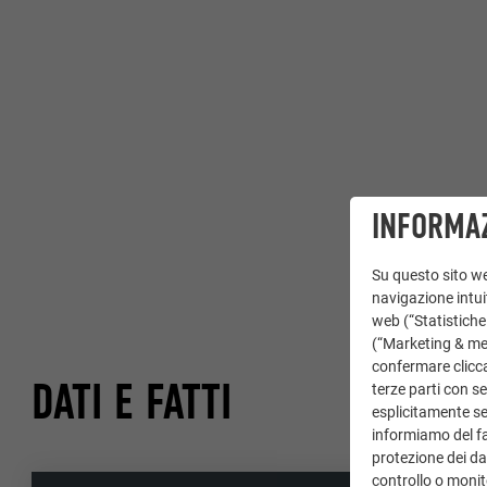
INFORMAZ
Su questo sito web
navigazione intuit
web (“Statistiche
(“Marketing & medi
confermare clicca
DATI E FATTI
terze parti con se
esplicitamente sec
informiamo del fa
protezione dei dat
controllo o monit