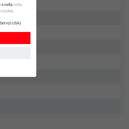
i
e nella
nota
i cookie
.
 Servizi USA)
. Grazie ad essi
stro sito web. Le
.