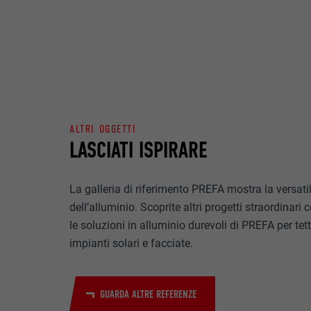
NOME
SCOPO
MARKETING & ME
PROVIDER
I cookie “Market
visualizzare ann
DECORSO
Una volta accet
necessita più di
NOME
SCOPO
NOME
ALTRI OGGETTI
PROVIDER
LASCIATI ISPIRARE
PROVIDER
NOME
DECORSO
DECORSO
La galleria di riferimento PREFA mostra la versatil
PROVIDER
dell’alluminio. Scoprite altri progetti straordinari 
SCOPO
DECORSO
le soluzioni in alluminio durevoli di PREFA per tett
impianti solari e facciate.
SCOPO
SCOPO
GUARDA ALTRE REFERENZE
NOME