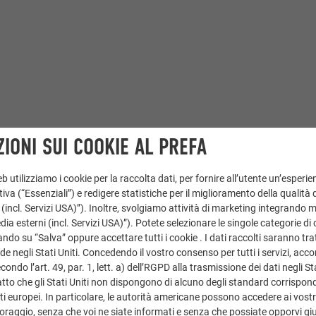
IONI SUI COOKIE AL PREFA
 utilizziamo i cookie per la raccolta dati, per fornire all’utente un’esperie
iva (“Essenziali”) e redigere statistiche per il miglioramento della qualità 
 (incl. Servizi USA)”). Inoltre, svolgiamo attività di marketing integrando 
a esterni (incl. Servizi USA)”). Potete selezionare le singole categorie di 
ndo su “Salva” oppure accettare tutti i cookie . I dati raccolti saranno trat
de negli Stati Uniti. Concedendo il vostro consenso per tutti i servizi, acc
ondo l’art. 49, par. 1, lett. a) dell’RGPD alla trasmissione dei dati negli Sta
tto che gli Stati Uniti non dispongono di alcuno degli standard corrisponden
i europei. In particolare, le autorità americane possono accedere ai vostri 
oraggio, senza che voi ne siate informati e senza che possiate opporvi gi