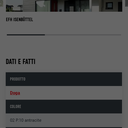
EF
EFH ISENBÜTTEL
DATI E FATTI
PRODOTTO
Doga
COLORE
02 P.10 antracite