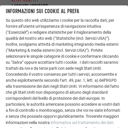
ALTRI OGGETTI
LASCIATI ISPIRARE
INFORMAZIONI SUI COOKIE AL PREFA
La galleria di riferimento PREFA mostra la versatilità
Su questo sito web utilizziamo i cookie per la raccolta dati, per
fornire all’utente un’esperienza di navigazione intuitiva
dell’alluminio. Scoprite altri progetti straordinari con le
(“Essenziali”) e redigere statistiche per il miglioramento della
soluzioni in alluminio durevoli di PREFA per tetti,
qualità del nostro sito web (“Statistiche (incl. Servizi USA)”).
impianti solari e facciate.
Inoltre, svolgiamo attività di marketing integrando media esterni
(“Marketing & media esterni (incl. Servizi USA)”). Potete
selezionare le singole categorie di cookie e confermare cliccando
GUARDA ALTRE REFERENZE
su “Salva” oppure accettare tutti i cookie . I dati raccolti saranno
trattati da noi e da terze parti con sede negli Stati Uniti.
Concedendo il vostro consenso per tutti i servizi, acconsentite e
anche esplicitamente secondo l’art. 49, par. 1, lett. a) dell’RGPD
alla trasmissione dei dati negli Stati Uniti. Vi informiamo del fatto
che gli Stati Uniti non dispongono di alcuno degli standard
corrispondenti del livello di protezione dei dati europei. In
particolare, le autorità americane possono accedere ai vostri dati
a fini di controllo o monitoraggio, senza che voi ne siate informati
e senza che possiate opporvi giuridicamente. Troverete maggiori
informazioni nella nostra
informativa sul trattamento dei dati