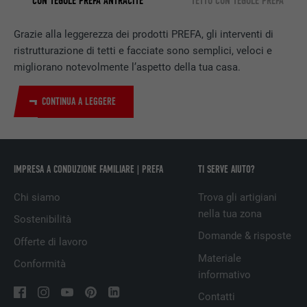
CON TEGOLE PREFA ANTRACITE
TETTO CON TEGOLE PREFA
NOME
bscookie
Grazie alla leggerezza dei prodotti PREFA, gli interventi di
PROVIDER
LinkedIn
ristrutturazione di tetti e facciate sono semplici, veloci e
migliorano notevolmente l’aspetto della tua casa.
DECORSO
2 anni
CONTINUA A LEGGERE
Utilizzato dal servizio di social network
SCOPO
LinkedIn per il tracking dell’utilizzo di
prestazioni di servizio integrate.
IMPRESA A CONDUZIONE FAMILIARE | PREFA
TI SERVE AIUTO?
NOME
UserMatchHistory
Chi siamo
Trova gli artigiani
nella tua zona
PROVIDER
LinkedIn
Sostenibilità
Domande & risposte
Offerte di lavoro
DECORSO
29 giorni
Materiale
Conformità
informativo
Utilizzato per il tracking degli utenti su
diversi siti web, per visualizzare annunci
Contatti
SCOPO