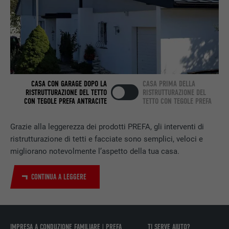
Utilizzato dal servizio di social network
SCOPO
LinkedIn per il tracking dell’utilizzo di
prestazioni di servizio integrate.
NOME
bscookie
CASA CON GARAGE DOPO LA
CASA PRIMA DELLA
PROVIDER
LinkedIn
RISTRUTTURAZIONE DEL TETTO
RISTRUTTURAZIONE DEL
CON TEGOLE PREFA ANTRACITE
TETTO CON TEGOLE PREFA
DECORSO
2 anni
Grazie alla leggerezza dei prodotti PREFA, gli interventi di
Utilizzato dal servizio di social network
ristrutturazione di tetti e facciate sono semplici, veloci e
SCOPO
LinkedIn per il tracking dell’utilizzo di
migliorano notevolmente l’aspetto della tua casa.
prestazioni di servizio integrate.
CONTINUA A LEGGERE
NOME
UserMatchHistory
PROVIDER
LinkedIn
IMPRESA A CONDUZIONE FAMILIARE | PREFA
TI SERVE AIUTO?