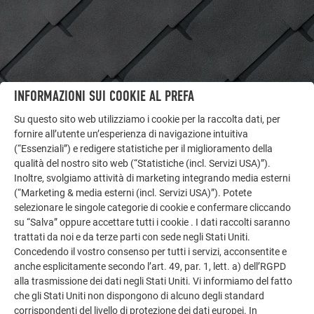
INFORMAZIONI SUI COOKIE AL PREFA
Su questo sito web utilizziamo i cookie per la raccolta dati, per
fornire all’utente un’esperienza di navigazione intuitiva
ALTRI OGGETTI
(“Essenziali”) e redigere statistiche per il miglioramento della
LASCIATI ISPIRARE
qualità del nostro sito web (“Statistiche (incl. Servizi USA)”).
Inoltre, svolgiamo attività di marketing integrando media esterni
La galleria di riferimento PREFA mostra la versatilità
(“Marketing & media esterni (incl. Servizi USA)”). Potete
dell’alluminio. Scoprite altri progetti straordinari con le
selezionare le singole categorie di cookie e confermare cliccando
soluzioni in alluminio durevoli di PREFA per tetti,
su “Salva” oppure accettare tutti i cookie . I dati raccolti saranno
trattati da noi e da terze parti con sede negli Stati Uniti.
impianti solari e facciate.
Concedendo il vostro consenso per tutti i servizi, acconsentite e
anche esplicitamente secondo l’art. 49, par. 1, lett. a) dell’RGPD
alla trasmissione dei dati negli Stati Uniti. Vi informiamo del fatto
GUARDA ALTRE REFERENZE
che gli Stati Uniti non dispongono di alcuno degli standard
corrispondenti del livello di protezione dei dati europei. In