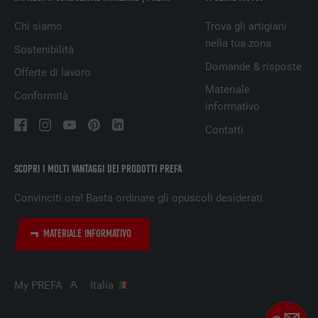
DECORSO
29 giorni
Chi siamo
Trova gli artigiani
Utilizzato per il tracking degli utenti su
nella tua zona
Sostenibilità
diversi siti web, per visualizzare annunci
SCOPO
Domande & risposte
pubblicitari rilevanti sulla base delle
Offerte di lavoro
preferenze dell’utente.
Materiale
Conformità
informativo
Contatti
NOME
lidc
PROVIDER
LinkedIn
SCOPRI I MOLTI VANTAGGI DEI PRODOTTI PREFA
Convinciti ora! Basta ordinare gli opuscoli desiderati.
DECORSO
1 giorno
Utilizzato dal servizio di social network
MATERIALE INFORMATIVO
SCOPO
LinkedIn per il tracking dell’utilizzo di
prestazioni di servizio integrate.
My PREFA
Italia
NOME
lissc