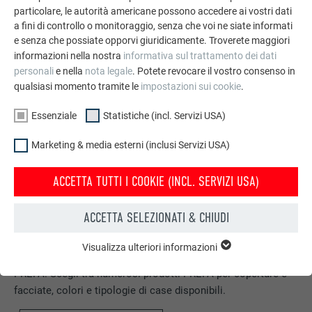
particolare, le autorità americane possono accedere ai vostri dati
a fini di controllo o monitoraggio, senza che voi ne siate informati
e senza che possiate opporvi giuridicamente. Troverete maggiori
informazioni nella nostra
informativa sul trattamento dei dati
personali
e nella
nota legale
. Potete revocare il vostro consenso in
qualsiasi momento tramite le
impostazioni sui cookie
.
Essenziale
Statistiche (incl. Servizi USA)
Marketing & media esterni (inclusi Servizi USA)
ACCETTA TUTTI I COOKIE (INCL. SERVIZI USA)
ACCETTA SELEZIONATI & CHIUDI
Configuratore per tetto & facciata
Visualizza ulteriori informazioni
ESSENZIALE
Progetta la Tua casa (dei sogni) con il configuratore online
I cookie del gruppo “Essenziali” sono necessari per il
PREFA. Scegli tra numerosi prodotti PREFA per coperture e
funzionamento basilare del sito web. Grazie ad essi si
facciate, colori e tipologie di case disponibili.
garantisce il funzionamento del sito web.