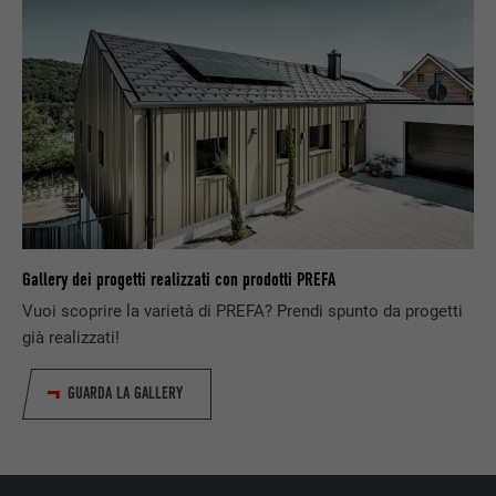
NOME
lissc
PROVIDER
LinkedIn
DECORSO
1 anno
Utilizzato per assicurare che sul browser
SCOPO
sia presente la corretta proprietà SameSite
per tutti i cookie.
Gallery dei progetti realizzati con prodotti PREFA
NOME
_fbp
Vuoi scoprire la varietà di PREFA? Prendi spunto da progetti
PROVIDER
Facebook
già realizzati!
DECORSO
3 mesi
GUARDA LA GALLERY
Utilizzato da Facebook per visualizzare una
SCOPO
serie di prodotti promozionali, per esempio
offerte in tempo reale di inserzionisti terzi.