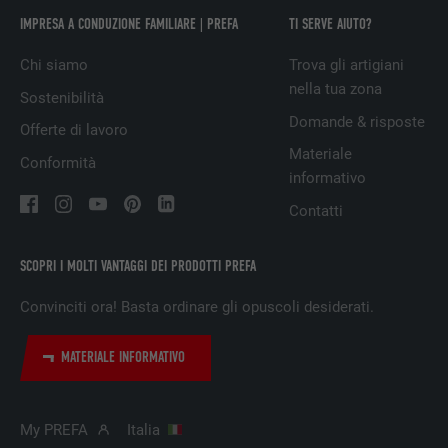
IMPRESA A CONDUZIONE FAMILIARE | PREFA
TI SERVE AIUTO?
NOME
fr
Chi siamo
Trova gli artigiani
nella tua zona
PROVIDER
Facebook
Sostenibilità
Domande & risposte
Offerte di lavoro
DECORSO
3 mesi
Materiale
Conformità
informativo
Utilizzato da Facebook per visualizzare una
SCOPO
serie di prodotti promozionali, per esempio
Contatti
offerte in tempo reale di inserzionisti terzi.
SCOPRI I MOLTI VANTAGGI DEI PRODOTTI PREFA
NOME
IDE
Convinciti ora! Basta ordinare gli opuscoli desiderati.
PROVIDER
doubleclick.net
MATERIALE INFORMATIVO
DECORSO
1 anno
My PREFA
Italia
Utilizzato da Google DoubleClick, per