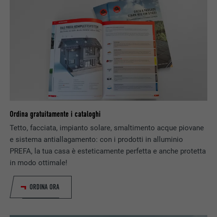
DECORSO
29 giorni
Utilizzato per il tracking degli utenti su
diversi siti web, per visualizzare annunci
SCOPO
pubblicitari rilevanti sulla base delle
preferenze dell’utente.
NOME
lidc
Ordina gratuitamente i cataloghi
PROVIDER
LinkedIn
Tetto, facciata, impianto solare, smaltimento acque piovane
e sistema antiallagamento: con i prodotti in alluminio
DECORSO
1 giorno
PREFA, la tua casa è esteticamente perfetta e anche protetta
in modo ottimale!
Utilizzato dal servizio di social network
SCOPO
LinkedIn per il tracking dell’utilizzo di
prestazioni di servizio integrate.
ORDINA ORA