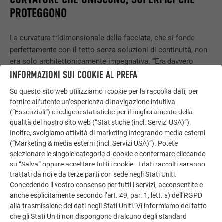
PROTEGGONO
La curvatura tridimensionale della facciata, che si fonde
perfettamente con il tetto senza soluzioni di continuità, non
era solo architettonicamente impegnativa. “Era davvero
necessario che qualcuno fosse in grado di realizzare una
INFORMAZIONI SUI COOKIE AL PREFA
cosa del genere. Questo sembrava piuttosto difficile, finché
Su questo sito web utilizziamo i cookie per la raccolta dati, per
non siamo arrivati a PREFA e al prodotto PREFALZ, cosa che
fornire all’utente un’esperienza di navigazione intuitiva
si è verificata per pura coincidenza, ma che è stato un vero
(“Essenziali”) e redigere statistiche per il miglioramento della
colpo di fortuna.” PREFALZ è più facile da modellare rispetto
qualità del nostro sito web (“Statistiche (incl. Servizi USA)”).
a tutti gli altri materiali ad aggraffatura comparabili.
Inoltre, svolgiamo attività di marketing integrando media esterni
(“Marketing & media esterni (incl. Servizi USA)”). Potete
Consente una grande varietà di usi creativi per il tetto e la
selezionare le singole categorie di cookie e confermare cliccando
facciata e permette di realizzare anche idee molto
su “Salva” oppure accettare tutti i cookie . I dati raccolti saranno
stravaganti.Non solo dal punto di vista progettuale, ma
trattati da noi e da terze parti con sede negli Stati Uniti.
anche da quello pratico, la facciata tridimensionale curva e
Concedendo il vostro consenso per tutti i servizi, acconsentite e
alta si è rivelata qualcosa di speciale. “L’azienda di posa
anche esplicitamente secondo l’art. 49, par. 1, lett. a) dell’RGPD
Ács-Bádogos-Szigetelő Kft è un collaudato partner di PREFA
alla trasmissione dei dati negli Stati Uniti. Vi informiamo del fatto
e ha fornito per il prodotto ideale il perfetto know how e
che gli Stati Uniti non dispongono di alcuno degli standard