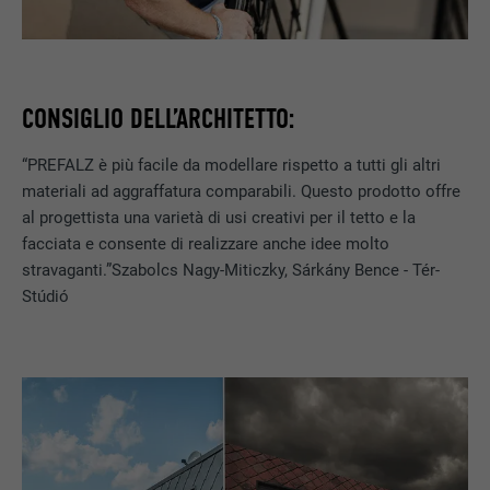
Memorizza la versione linguistica di un sito
SCOPO
web selezionata dall’utente.
NOME
_gaexp
PROVIDER
Google Optimize
NOME
lang
CONSIGLIO DELL’ARCHITETTO:
DECORSO
90 giorni
PROVIDER
LinkedIn
“PREFALZ è più facile da modellare rispetto a tutti gli altri
Viene utilizzato a scopo di test per
materiali ad aggraffatura comparabili. Questo prodotto offre
DECORSO
Sessione
verificare se il browser permette
al progettista una varietà di usi creativi per il tetto e la
SCOPO
l’inserimento di cookie. Non contiene alcun
facciata e consente di realizzare anche idee molto
Impostato da LinkedIn, quando un sito
identificatore.
stravaganti.”Szabolcs Nagy-Miticzky, Sárkány Bence - Tér-
SCOPO
web contiene una finestra “Seguici”
integrata.
Stúdió
NOME
bcookie
PROVIDER
LinkedIn
DECORSO
2 anni