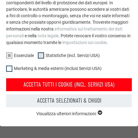
corrispondenti del livello di protezione dei dati europei. In
competenze di posa per affrontare questa sfida.”
particolare, le autorità americane possono accedere ai vostri dati
a fini di controllo o monitoraggio, senza che voi ne siate informati
IL RISULTATO: PERFEZIONE PREFALZ
e senza che possiate opporvi giuridicamente. Troverete maggiori
informazioni nella nostra
informativa sul trattamento dei dati
personali
e nella
nota legale
. Potete revocare il vostro consenso in
PREFALZ ha offerto a questa realizzazione il grande
qualsiasi momento tramite le
impostazioni sui cookie
.
vantaggio della duttilità del materiale che lo rende
estremamente facile da formare oltre alla possibilità di poter
Essenziale
Statistiche (incl. Servizi USA)
realizzare connessioni impermeabili senza viti, incollaggio o
saldature. PREFALZ è stato posato su rivestimento in legno
Marketing & media esterni (inclusi Servizi USA)
con strato di separazione adesivo di bitume, nel tempo
record di mese e mezzo.“Poiché la superficie della facciata è
ACCETTA TUTTI I COOKIE (INCL. SERVIZI USA)
ben visibile dalla strada o dall’ingresso, il proprietario ha
posto la condizione che le grandi superfici si presentassero
ACCETTA SELEZIONATI & CHIUDI
completamente piane e il lucido rivestimento scelto nel
colore P.10 antracite non risultasse otticamente ondulato
Visualizza ulteriori informazioni
ESSENZIALE
nemmeno nei più piccoli dettagli”, dice Nagy-Miticzky.
I cookie del gruppo “Essenziali” sono necessari per il
funzionamento basilare del sito web. Grazie ad essi si
garantisce il funzionamento del sito web.