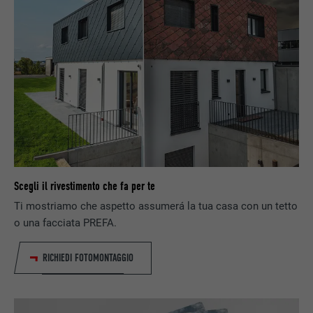
Utilizzato dal servizio di social network
SCOPO
LinkedIn per il tracking dell’utilizzo di
prestazioni di servizio integrate.
NOME
bscookie
PROVIDER
LinkedIn
DECORSO
2 anni
Scegli il rivestimento che fa per te
Utilizzato dal servizio di social network
SCOPO
LinkedIn per il tracking dell’utilizzo di
Ti mostriamo che aspetto assumerá la tua casa con un tetto
prestazioni di servizio integrate.
o una facciata PREFA.
RICHIEDI FOTOMONTAGGIO
NOME
UserMatchHistory
PROVIDER
LinkedIn