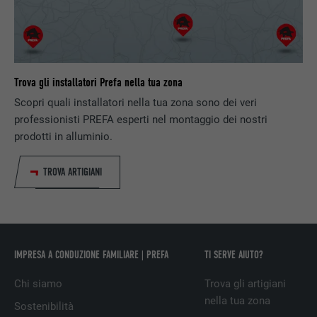
NOME
lang
DECORSO
1 giorno
PROVIDER
ads.linkedin.com
Registra un ID univoco, utilizzato per
SCOPO
generare dati statistici riguardo agli utenti
Trova gli installatori Prefa nella tua zona
DECORSO
Sessione
del sito web.
Scopri quali installatori nella tua zona sono dei veri
professionisti PREFA esperti nel montaggio dei nostri
Memorizza la versione linguistica di un sito
SCOPO
web selezionata dall’utente.
prodotti in alluminio.
NOME
_gaexp
TROVA ARTIGIANI
PROVIDER
Google Optimize
NOME
lang
DECORSO
90 giorni
PROVIDER
LinkedIn
Viene utilizzato a scopo di test per
DECORSO
Sessione
verificare se il browser permette
IMPRESA A CONDUZIONE FAMILIARE | PREFA
TI SERVE AIUTO?
SCOPO
l’inserimento di cookie. Non contiene alcun
Impostato da LinkedIn, quando un sito
Chi siamo
Trova gli artigiani
identificatore.
SCOPO
web contiene una finestra “Seguici”
nella tua zona
Sostenibilità
integrata.