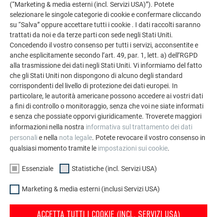
(“Marketing & media esterni (incl. Servizi USA)”). Potete
selezionare le singole categorie di cookie e confermare cliccando
su “Salva” oppure accettare tutti i cookie . I dati raccolti saranno
trattati da noi e da terze parti con sede negli Stati Uniti.
Concedendo il vostro consenso per tutti i servizi, acconsentite e
RITORNA ALLA GALLERIA RISTRUTTURAZIONI
anche esplicitamente secondo l’art. 49, par. 1, lett. a) dell’RGPD
alla trasmissione dei dati negli Stati Uniti. Vi informiamo del fatto
che gli Stati Uniti non dispongono di alcuno degli standard
corrispondenti del livello di protezione dei dati europei. In
particolare, le autorità americane possono accedere ai vostri dati
a fini di controllo o monitoraggio, senza che voi ne siate informati
e senza che possiate opporvi giuridicamente. Troverete maggiori
informazioni nella nostra
informativa sul trattamento dei dati
personali
e nella
nota legale
. Potete revocare il vostro consenso in
qualsiasi momento tramite le
impostazioni sui cookie
.
Essenziale
Statistiche (incl. Servizi USA)
Marketing & media esterni (inclusi Servizi USA)
ACCETTA TUTTI I COOKIE (INCL. SERVIZI USA)
Rifacimento delle facciate con PREFA