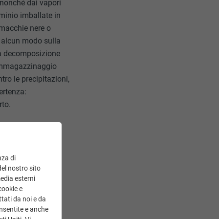
) nonché dai vapori
uminio imballate in
 macchie nere o
n alcun modo sulla
 la decomposizione
n immagazzinaggio
tro le precipitazioni,
ertenza:
rto.
nza di
del nostro sito
media esterni
cookie e
imenti centinati ad
tati da noi e da
di lavorazione
onsentite e anche
e ai graffi; di