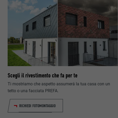
I cookie “Statis
informazioni son
DECORSO
NOME
SCOPO
MARKETING & ME
PROVIDER
I cookie “Market
visualizzare ann
DECORSO
Una volta accet
necessita più di
NOME
SCOPO
NOME
PROVIDER
Scegli il rivestimento che fa per te
PROVIDER
NOME
DECORSO
Ti mostriamo che aspetto assumerá la tua casa con un
DECORSO
tetto o una facciata PREFA.
PROVIDER
SCOPO
DECORSO
RICHIEDI FOTOMONTAGGIO
SCOPO
SCOPO