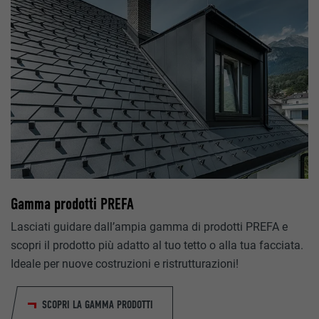
tiche (incl. Servizi USA)” ci aiutano a capire come gli utenti utilizzano il no
o raccolte con lo scopo di migliorare l’esperienza dell’utente sul sito web
Sessione
Mostra informazioni sui cookie
_ga
Questo cookie memorizza la vostra sessione attuale con rife
applicazioni PHP e garantisce così che tutte le funzioni della
DIA ESTERNI (INCLUSI SERVIZI USA)
Google Universal Analytics
basano sul linguaggio di programmazione PHP possano ess
ing & media esterni (incl. Servizi USA)” sono utilizzati dagli inserzionisti (t
visualizzate in modo completo.
unci pubblicitari personalizzati. Ciò è possibile monitorando i visitatori dei
2 anni
tati questi cookie, l’accesso ai contenuti di piattaforme video e social me
 un ulteriore consenso .
Registra un ID univoco, utilizzato per generare dati statistici 
cookie_optin
utenti del sito web.
Mostra informazioni sui cookie
NID
Sgalinski
Gamma prodotti PREFA
Google
_gat
12 mesi
Lasciati guidare dall’ampia gamma di prodotti PREFA e
6 mesi
scopri il prodotto più adatto al tuo tetto o alla tua facciata.
Google Analytics
Questo cookie è essenziale per il funzionamento dell’estensio
cookie. Deve essere salvato per riconoscere i gruppi di coock
Ideale per nuove costruzioni e ristrutturazioni!
Questo cookie contiene un ID univoco che consente la memo
stati accettati dall’utente.
1 giorno
delle vostre impostazioni preferite e altre informazioni, in par
SCOPRI LA GAMMA PRODOTTI
vostra lingua preferita, il numero di risultati di ricerca da vis
Utilizzato da Google Analytics per limitare la frequenza delle 