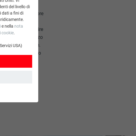
ti Uniti. Vi
del materiale ma
ti del livello di
dati a fini di
nio grezzo, il sudore
uridicamente.
ssidazione. Le
i
e nella
nota
overe. Per prevenire
i cookie
.
dell'alluminio grezzo
sposto il materiale.
 Servizi USA)
idera un rivestimento
. Grazie ad essi