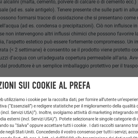
si alcalini (malta, cemento, polvere di calcare o di cemento ecc.
 sale (ad es. sale antigelo). Tenere presente che sulle parti in all
possono formarsi tracce di ossidazione che si presentano come
ell'acqua (ad es. condensa o precipitazioni). Ciò non influisce i
 se non intervengono altri influssi chimici che possono favorire
avia, l'aspetto estetico può essere fortemente compromesso. U
rata (< 2 settimane) è consentito se il prodotto viene protetto con
ruzzi d'acqua con un'adeguata copertura permeabile all'aria. Avv
 dal produttore è un semplice imballaggio protettivo per il traspo
IONI SUI COOKIE AL PREFA
IONE
 utilizziamo i cookie per la raccolta dati, per fornire all’utente un’esperie
iva (“Essenziali”) e redigere statistiche per il miglioramento della qualità 
 (incl. Servizi USA)”). Inoltre, svolgiamo attività di marketing integrando 
a esterni (incl. Servizi USA)”). Potete selezionare le singole categorie di 
e e la piegatura dei nastri di alluminio grezzo destinati a rivest
ndo su “Salva” oppure accettare tutti i cookie . I dati raccolti saranno trat
 rivestimenti centinati ad arco, occorre attenersi alle istruzioni 
de negli Stati Uniti. Concedendo il vostro consenso per tutti i servizi, acc
 guida per la posa di PREFALZ. L'alluminio grezzo è molto sensibil