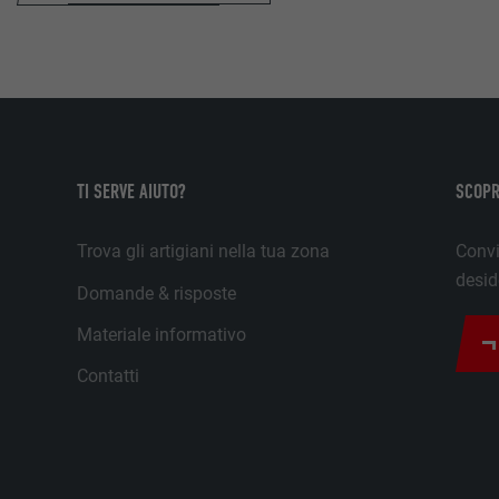
pagina (per es. 10 o 20) e se il filtro Google Safe-Search deb
attivato.
_gid
lang
Google Universal Analytics
ads.linkedin.com
1 giorno
TI SERVE AIUTO?
SCOPR
Sessione
Registra un ID univoco, utilizzato per generare dati statistici 
utenti del sito web.
Trova gli artigiani nella tua zona
Convi
Memorizza la versione linguistica di un sito web selezionata d
desid
Domande & risposte
_gaexp
lang
Materiale informativo
Google Optimize
Contatti
LinkedIn
90 giorni
Sessione
Viene utilizzato a scopo di test per verificare se il browser p
Impostato da LinkedIn, quando un sito web contiene una fin
l’inserimento di cookie. Non contiene alcun identificatore.