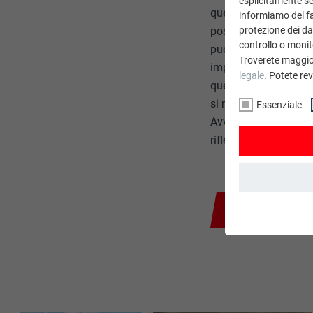
esplicitamente sec
questo va tenuto cont
informiamo del fa
protezione dei dat
possono rovinare l'as
controllo o monit
può provocare la for
Troverete maggio
impronte e le macchi
legale
. Potete re
questo problema indo
si modifica con il te
Essenziale
Avvertenza: L'allumin
riflettente, si consig
RITORNA ALLA PA
ESSENZIALE
I cookie del gr
si garantisce i
NOME
STATISTICHE (IN
PROVIDER