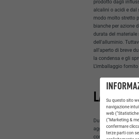
prodotto dagli influs
alcalini o acidi e dal
modo molto stretto 
bianche per azione d
durata del materiale
dell'alluminio. Tutt
all'aperto di breve du
la condensa e gli sp
L'imballaggio fornito
INFORMAZ
LAVORAZ
Su questo sito web
navigazione intuit
web (“Statistiche
(“Marketing & medi
Durante la laminazion
confermare clicca
aggraffatura doppia o
terze parti con se
contenute nelle linee