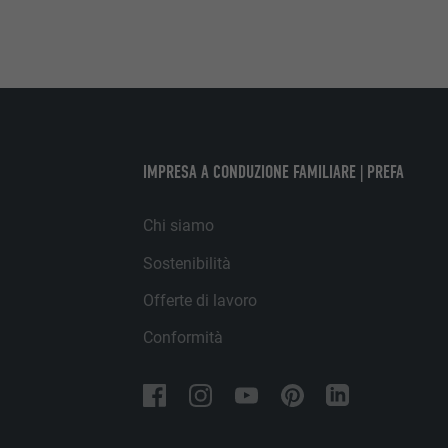
NOME
NOME
PROVIDER
PROVIDER
DECORSO
IMPRESA A CONDUZIONE FAMILIARE | PREFA
DECORSO
SCOPO
Chi siamo
SCOPO
Sostenibilità
NOME
NOME
Offerte di lavoro
PROVIDER
Conformità
PROVIDER
DECORSO
DECORSO
SCOPO
SCOPO