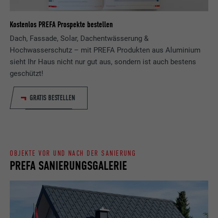
Laufzeit
Sitzung
Kostenlos PREFA Prospekte bestellen
Name
_gaexp
Speichert die vom Benutzer ausgewählte
Dach, Fassade, Solar, Dachentwässerung &
Zweck
Sprach version einer Webseite.
Hochwasserschutz – mit PREFA Produkten aus Aluminium
Anbieter
Google Optimize
sieht Ihr Haus nicht nur gut aus, sondern ist auch bestens
geschützt!
Laufzeit
90 Tage
Name
lang
GRATIS BESTELLEN
Wird testweise gesetzt, um zu prüfen, ob
Anbieter
LinkedIn
der Browser das Setzen von Cookies
Zweck
erlaubt. Enthält keine
Laufzeit
Sitzung
Identifikationsmerkmale.
Eingestellt von LinkedIn, wenn eine
OBJEKTE VOR UND NACH DER SANIERUNG
Zweck
Webseite ein eingebettetes "Folgen Sie
PREFA SANIERUNGSGALERIE
uns"-Fenster enthält.
Name
bcookie