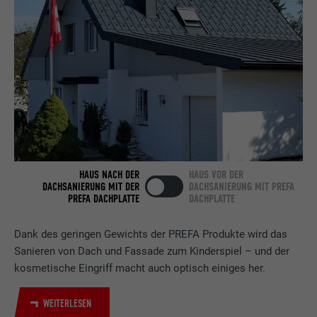
Anbieter
LinkedIn
Laufzeit
2 Jahre
Verwendet vom Social-Networking-Dienst
LinkedIn für die Verfolgung der
Zweck
Verwendung von eingebetteten
Dienstleistungen.
Name
bscookie
HAUS NACH DER
HAUS VOR DER
DACHSANIERUNG MIT DER
DACHSANIERUNG MIT PREFA
PREFA DACHPLATTE
DACHPLATTE
Anbieter
LinkedIn
Laufzeit
2 Jahre
Dank des geringen Gewichts der PREFA Produkte wird das
Sanieren von Dach und Fassade zum Kinderspiel – und der
Verwendet vom Social-Networking-Dienst
kosmetische Eingriff macht auch optisch einiges her.
LinkedIn für die Verfolgung der
Zweck
Verwendung von eingebetteten
WEITERLESEN
Dienstleistungen.