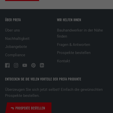
Name
UserMatchHistory
ÜBER PREFA
WIR HELFEN IHNEN
Anbieter
LinkedIn
Über uns
Bauhandwerker in der Nähe
finden
Laufzeit
29 Tage
Nachhaltigkeit
Fragen & Antworten
Jobangebote
Wird verwendet, um Besucher auf
Prospekte bestellen
mehreren Webseiten zu verfolgen, um
Compliance
Zweck
relevante Werbung basierend auf den
Kontakt
Präferenzen des Besuchers zu
präsentieren.
ENTDECKEN SIE DIE VIELEN VORTEILE DER PREFA PRODUKTE
Name
lidc
Überzeugen Sie sich jetzt selbst! Einfach die gewünschten
Prospekte bestellen.
Anbieter
LinkedIn
PROSPEKTE BESTELLEN
Laufzeit
1 Tag