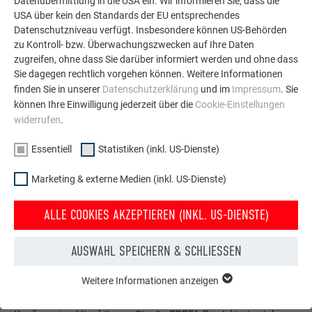
Datenübermittlung in die USA ein. Wir informieren Sie, dass die
MEHR REFERENZEN ANSEHEN
USA über kein den Standards der EU entsprechendes
Datenschutzniveau verfügt. Insbesondere können US-Behörden
zu Kontroll- bzw. Überwachungszwecken auf Ihre Daten
zugreifen, ohne dass Sie darüber informiert werden und ohne dass
Sie dagegen rechtlich vorgehen können. Weitere Informationen
finden Sie in unserer
Datenschutzerklärung
und im
Impressum
. Sie
können Ihre Einwilligung jederzeit über die
Cookie-Einstellungen
widerrufen
.
Essentiell
Statistiken (inkl. US-Dienste)
Marketing & externe Medien (inkl. US-Dienste)
ALLE COOKIES AKZEPTIEREN (INKL. US-DIENSTE)
AUSWAHL SPEICHERN & SCHLIESSEN
Konfigurator für Dach & Fassade
Weitere Informationen anzeigen
ESSENTIELL
Gestalten Sie Ihr (Traum)Haus mit dem PREFA Online-
Cookies der Gruppe "Essenziell" werden für grundlegende