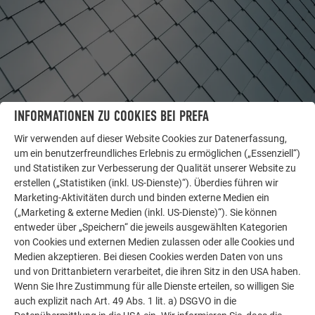
INFORMATIONEN ZU COOKIES BEI PREFA
Wir verwenden auf dieser Website Cookies zur Datenerfassung,
um ein benutzerfreundliches Erlebnis zu ermöglichen („Essenziell“)
WEITERE OBJEKTE
und Statistiken zur Verbesserung der Qualität unserer Website zu
LASSEN SIE SICH INSPIRIEREN
erstellen („Statistiken (inkl. US-Dienste)“). Überdies führen wir
Marketing-Aktivitäten durch und binden externe Medien ein
Die PREFA Referenzgalerie zeigt, wie vielseitig
(„Marketing & externe Medien (inkl. US-Dienste)“). Sie können
entweder über „Speichern“ die jeweils ausgewählten Kategorien
Aluminium eingesetzt werden kann. Entdecken Sie
von Cookies und externen Medien zulassen oder alle Cookies und
weitere beeindruckende Projekte mit den langlebigen
Medien akzeptieren. Bei diesen Cookies werden Daten von uns
PREFA Aluminiumlösungen für Dach, Solar und
und von Drittanbietern verarbeitet, die ihren Sitz in den USA haben.
Fassade.
Wenn Sie Ihre Zustimmung für alle Dienste erteilen, so willigen Sie
auch explizit nach Art. 49 Abs. 1 lit. a) DSGVO in die