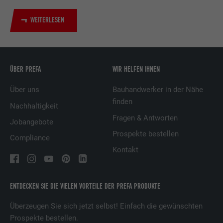
Dienstleistungen.
WEITERLESEN
Name
UserMatchHistory
Anbieter
LinkedIn
ÜBER PREFA
WIR HELFEN IHNEN
Laufzeit
29 Tage
Über uns
Bauhandwerker in der Nähe
finden
Nachhaltigkeit
Wird verwendet, um Besucher auf
Fragen & Antworten
Jobangebote
mehreren Webseiten zu verfolgen, um
Zweck
relevante Werbung basierend auf den
Prospekte bestellen
Compliance
Präferenzen des Besuchers zu
Kontakt
präsentieren.
ENTDECKEN SIE DIE VIELEN VORTEILE DER PREFA PRODUKTE
Name
lidc
Überzeugen Sie sich jetzt selbst! Einfach die gewünschten
Anbieter
LinkedIn
Prospekte bestellen.