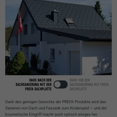
Anbieter
LinkedIn
Laufzeit
2 Jahre
Verwendet vom Social-Networking-Dienst
LinkedIn für die Verfolgung der
Zweck
Verwendung von eingebetteten
Dienstleistungen.
Name
bscookie
HAUS NACH DER
HAUS VOR DER
Anbieter
LinkedIn
DACHSANIERUNG MIT DER
DACHSANIERUNG MIT PREFA
PREFA DACHPLATTE
DACHPLATTE
Laufzeit
2 Jahre
Dank des geringen Gewichts der PREFA Produkte wird das
Verwendet vom Social-Networking-Dienst
Sanieren von Dach und Fassade zum Kinderspiel – und der
LinkedIn für die Verfolgung der
Zweck
kosmetische Eingriff macht auch optisch einiges her.
Verwendung von eingebetteten