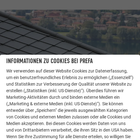
INFORMATIONEN ZU COOKIES BEI PREFA
Wir verwenden auf dieser Website Cookies zur Datenerfassung,
um ein benutzerfreundliches Erlebnis zu ermöglichen („Essenziell“)
und Statistiken zur Verbesserung der Qualität unserer Website zu
erstellen („Statistiken (inkl. US-Dienste)“). Überdies führen wir
WEITERE OBJEKTE
LASSEN SIE SICH INSPIRIEREN
Marketing-Aktivitäten durch und binden externe Medien ein
(„Marketing & externe Medien (inkl. US-Dienste)“). Sie können
entweder über „Speichern“ die jeweils ausgewählten Kategorien
Die PREFA Referenzgalerie zeigt, wie vielseitig
von Cookies und externen Medien zulassen oder alle Cookies und
Aluminium eingesetzt werden kann. Entdecken Sie
Medien akzeptieren. Bei diesen Cookies werden Daten von uns
weitere beeindruckende Projekte mit den langlebigen
und von Drittanbietern verarbeitet, die ihren Sitz in den USA haben.
PREFA Aluminiumlösungen für Dach, Solar und
Wenn Sie Ihre Zustimmung für alle Dienste erteilen, so willigen Sie