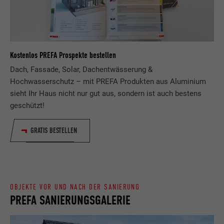
Zweck
wird, um statistische Daten dazu, wieder
Anbieter
ads.linkedin.com
Besucher die Website nutzt, zu generieren.
Laufzeit
Sitzung
Name
_gaexp
Kostenlos PREFA Prospekte bestellen
Speichert die vom Benutzer ausgewählte
Zweck
Sprach version einer Webseite.
Dach, Fassade, Solar, Dachentwässerung &
Anbieter
Google Optimize
Hochwasserschutz – mit PREFA Produkten aus Aluminium
sieht Ihr Haus nicht nur gut aus, sondern ist auch bestens
Laufzeit
90 Tage
Name
lang
geschützt!
Wird testweise gesetzt, um zu prüfen, ob
Anbieter
LinkedIn
der Browser das Setzen von Cookies
GRATIS BESTELLEN
Zweck
erlaubt. Enthält keine
Laufzeit
Sitzung
Identifikationsmerkmale.
Eingestellt von LinkedIn, wenn eine
Zweck
Webseite ein eingebettetes "Folgen Sie
OBJEKTE VOR UND NACH DER SANIERUNG
uns"-Fenster enthält.
PREFA SANIERUNGSGALERIE
Name
bcookie