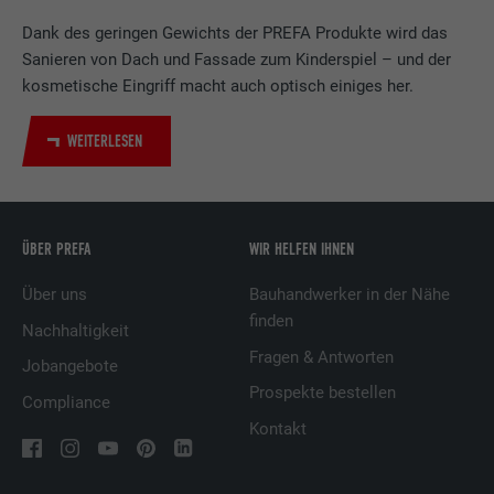
LinkedIn für die Verfolgung der
Dank des geringen Gewichts der PREFA Produkte wird das
Zweck
Verwendung von eingebetteten
Sanieren von Dach und Fassade zum Kinderspiel – und der
Dienstleistungen.
kosmetische Eingriff macht auch optisch einiges her.
WEITERLESEN
Name
UserMatchHistory
Anbieter
LinkedIn
Laufzeit
29 Tage
ÜBER PREFA
WIR HELFEN IHNEN
Wird verwendet, um Besucher auf
Über uns
Bauhandwerker in der Nähe
mehreren Webseiten zu verfolgen, um
finden
Nachhaltigkeit
Zweck
relevante Werbung basierend auf den
Fragen & Antworten
Jobangebote
Präferenzen des Besuchers zu
präsentieren.
Prospekte bestellen
Compliance
Kontakt
Name
lidc