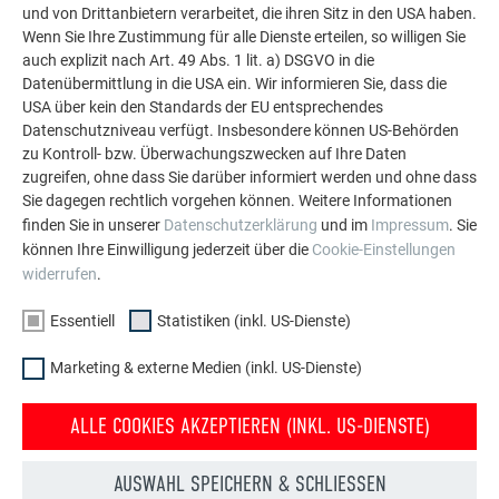
Die PREFA Referenzgalerie zeigt, wie vielseitig
und von Drittanbietern verarbeitet, die ihren Sitz in den USA haben.
Aluminium eingesetzt werden kann. Entdecken Sie
Wenn Sie Ihre Zustimmung für alle Dienste erteilen, so willigen Sie
weitere beeindruckende Projekte mit den langlebigen
auch explizit nach Art. 49 Abs. 1 lit. a) DSGVO in die
PREFA Aluminiumlösungen für Dach, Solar und
Datenübermittlung in die USA ein. Wir informieren Sie, dass die
USA über kein den Standards der EU entsprechendes
Fassade.
Datenschutzniveau verfügt. Insbesondere können US-Behörden
zu Kontroll- bzw. Überwachungszwecken auf Ihre Daten
zugreifen, ohne dass Sie darüber informiert werden und ohne dass
MEHR REFERENZEN ANSEHEN
Sie dagegen rechtlich vorgehen können. Weitere Informationen
finden Sie in unserer
Datenschutzerklärung
und im
Impressum
. Sie
können Ihre Einwilligung jederzeit über die
Cookie-Einstellungen
widerrufen
.
Essentiell
Statistiken (inkl. US-Dienste)
Marketing & externe Medien (inkl. US-Dienste)
ALLE COOKIES AKZEPTIEREN (INKL. US-DIENSTE)
AUSWAHL SPEICHERN & SCHLIESSEN