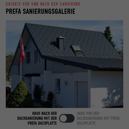
OBJEKTE VOR UND NACH DER SANIERUNG
PREFA SANIERUNGSGALERIE
Name
bcookie
Anbieter
LinkedIn
Laufzeit
2 Jahre
Verwendet vom Social-Networking-Dienst
LinkedIn für die Verfolgung der
Zweck
Verwendung von eingebetteten
Dienstleistungen.
Name
bscookie
Anbieter
LinkedIn
HAUS NACH DER
HAUS VOR DER
Laufzeit
2 Jahre
DACHSANIERUNG MIT DER
DACHSANIERUNG MIT PREFA
PREFA DACHPLATTE
DACHPLATTE
Verwendet vom Social-Networking-Dienst