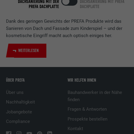
DACHSANIERUNG MIT DER
DACHSANIERUNG MIT PREFA
Zweck
Verwendung von eingebetteten
PREFA DACHPLATTE
DACHPLATTE
Dienstleistungen.
Dank des geringen Gewichts der PREFA Produkte wird das
Sanieren von Dach und Fassade zum Kinderspiel – und der
Name
bscookie
kosmetische Eingriff macht auch optisch einiges her.
Anbieter
LinkedIn
WEITERLESEN
Laufzeit
2 Jahre
Verwendet vom Social-Networking-Dienst
LinkedIn für die Verfolgung der
ÜBER PREFA
WIR HELFEN IHNEN
Zweck
Verwendung von eingebetteten
Dienstleistungen.
Über uns
Bauhandwerker in der Nähe
finden
Nachhaltigkeit
Fragen & Antworten
Jobangebote
Name
UserMatchHistory
Prospekte bestellen
Compliance
Anbieter
LinkedIn
Kontakt