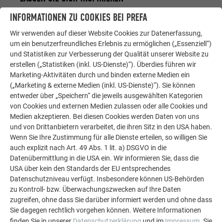
INFORMATIONEN ZU COOKIES BEI PREFA
Die PREFA Referenzgalerie zeigt, wie vielseitig
Aluminium eingesetzt werden kann. Entdecken Sie
Wir verwenden auf dieser Website Cookies zur Datenerfassung,
um ein benutzerfreundliches Erlebnis zu ermöglichen („Essenziell“)
weitere beeindruckende Projekte mit den langlebigen
und Statistiken zur Verbesserung der Qualität unserer Website zu
PREFA Aluminiumlösungen für Dach, Solar und
erstellen („Statistiken (inkl. US-Dienste)“). Überdies führen wir
Fassade.
Marketing-Aktivitäten durch und binden externe Medien ein
(„Marketing & externe Medien (inkl. US-Dienste)“). Sie können
entweder über „Speichern“ die jeweils ausgewählten Kategorien
MEHR REFERENZEN ANSEHEN
von Cookies und externen Medien zulassen oder alle Cookies und
Medien akzeptieren. Bei diesen Cookies werden Daten von uns
und von Drittanbietern verarbeitet, die ihren Sitz in den USA haben.
Wenn Sie Ihre Zustimmung für alle Dienste erteilen, so willigen Sie
auch explizit nach Art. 49 Abs. 1 lit. a) DSGVO in die
Datenübermittlung in die USA ein. Wir informieren Sie, dass die
USA über kein den Standards der EU entsprechendes
Datenschutzniveau verfügt. Insbesondere können US-Behörden
zu Kontroll- bzw. Überwachungszwecken auf Ihre Daten
zugreifen, ohne dass Sie darüber informiert werden und ohne dass
Sie dagegen rechtlich vorgehen können. Weitere Informationen
finden Sie in unserer
Datenschutzerklärung
und im
Impressum
. Sie