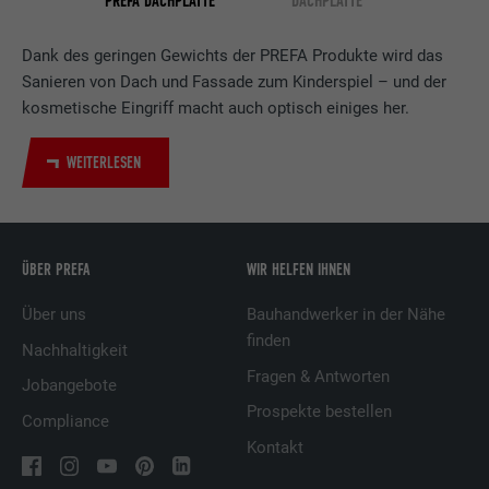
PREFA DACHPLATTE
DACHPLATTE
Verwendet vom Social-Networking-Dienst
LinkedIn für die Verfolgung der
Zweck
Dank des geringen Gewichts der PREFA Produkte wird das
Verwendung von eingebetteten
Dienstleistungen.
Sanieren von Dach und Fassade zum Kinderspiel – und der
kosmetische Eingriff macht auch optisch einiges her.
Name
UserMatchHistory
WEITERLESEN
Anbieter
LinkedIn
Laufzeit
29 Tage
ÜBER PREFA
WIR HELFEN IHNEN
Wird verwendet, um Besucher auf
Über uns
Bauhandwerker in der Nähe
mehreren Webseiten zu verfolgen, um
finden
Nachhaltigkeit
Zweck
relevante Werbung basierend auf den
Präferenzen des Besuchers zu
Fragen & Antworten
Jobangebote
präsentieren.
Prospekte bestellen
Compliance
Kontakt
Name
lidc