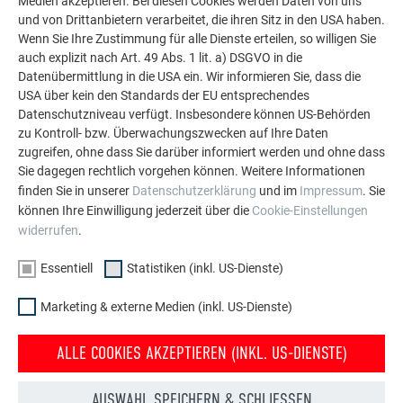
Medien akzeptieren. Bei diesen Cookies werden Daten von uns
Die PREFA Referenzgalerie zeigt, wie vielseitig
und von Drittanbietern verarbeitet, die ihren Sitz in den USA haben.
Wenn Sie Ihre Zustimmung für alle Dienste erteilen, so willigen Sie
Aluminium eingesetzt werden kann. Entdecken Sie
auch explizit nach Art. 49 Abs. 1 lit. a) DSGVO in die
weitere beeindruckende Projekte mit den langlebigen
Datenübermittlung in die USA ein. Wir informieren Sie, dass die
PREFA Aluminiumlösungen für Dach, Solar und
USA über kein den Standards der EU entsprechendes
Fassade.
Datenschutzniveau verfügt. Insbesondere können US-Behörden
zu Kontroll- bzw. Überwachungszwecken auf Ihre Daten
zugreifen, ohne dass Sie darüber informiert werden und ohne dass
MEHR REFERENZEN ANSEHEN
Sie dagegen rechtlich vorgehen können. Weitere Informationen
finden Sie in unserer
Datenschutzerklärung
und im
Impressum
. Sie
können Ihre Einwilligung jederzeit über die
Cookie-Einstellungen
widerrufen
.
Essentiell
Statistiken (inkl. US-Dienste)
Marketing & externe Medien (inkl. US-Dienste)
ALLE COOKIES AKZEPTIEREN (INKL. US-DIENSTE)
AUSWAHL SPEICHERN & SCHLIESSEN