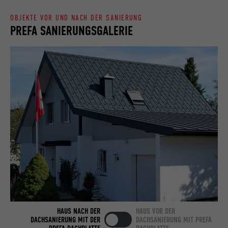
OBJEKTE VOR UND NACH DER SANIERUNG
Name
bcookie
PREFA SANIERUNGSGALERIE
Anbieter
LinkedIn
Laufzeit
2 Jahre
Verwendet vom Social-Networking-Dienst
LinkedIn für die Verfolgung der
Zweck
Verwendung von eingebetteten
Dienstleistungen.
Name
bscookie
Anbieter
LinkedIn
Laufzeit
2 Jahre
HAUS NACH DER
HAUS VOR DER
DACHSANIERUNG MIT DER
DACHSANIERUNG MIT PREFA