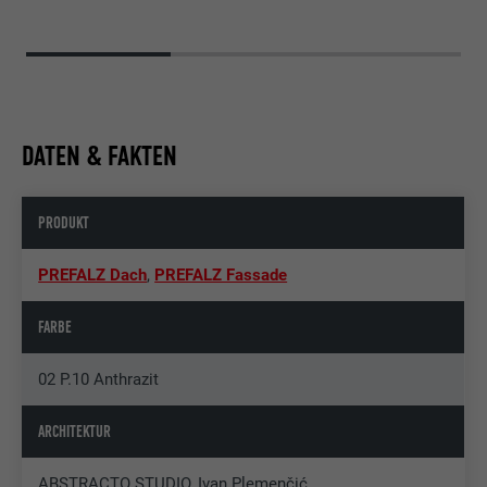
DATEN & FAKTEN
PRODUKT
PREFALZ Dach
,
PREFALZ Fassade
FARBE
02 P.10 Anthrazit
ARCHITEKTUR
ABSTRACTO STUDIO, Ivan Plemenčić