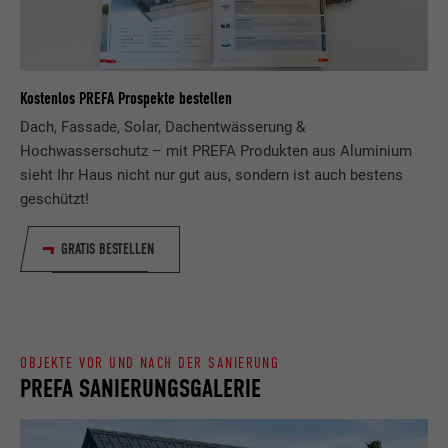
Zweck
wird, um statistische Daten dazu, wieder
Anbieter
ads.linkedin.com
Besucher die Website nutzt, zu generieren.
Laufzeit
Sitzung
Name
_gaexp
Kostenlos PREFA Prospekte bestellen
Speichert die vom Benutzer ausgewählte
Zweck
Sprach version einer Webseite.
Dach, Fassade, Solar, Dachentwässerung &
Anbieter
Google Optimize
Hochwasserschutz – mit PREFA Produkten aus Aluminium
sieht Ihr Haus nicht nur gut aus, sondern ist auch bestens
Laufzeit
90 Tage
Name
lang
geschützt!
Wird testweise gesetzt, um zu prüfen, ob
Anbieter
LinkedIn
der Browser das Setzen von Cookies
GRATIS BESTELLEN
Zweck
erlaubt. Enthält keine
Laufzeit
Sitzung
Identifikationsmerkmale.
Eingestellt von LinkedIn, wenn eine
Zweck
Webseite ein eingebettetes "Folgen Sie
OBJEKTE VOR UND NACH DER SANIERUNG
uns"-Fenster enthält.
PREFA SANIERUNGSGALERIE
Name
bcookie