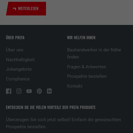
Dienstleistungen.
WEITERLESEN
Name
UserMatchHistory
Anbieter
LinkedIn
ÜBER PREFA
WIR HELFEN IHNEN
Über uns
Bauhandwerker in der Nähe
Laufzeit
29 Tage
finden
Nachhaltigkeit
Wird verwendet, um Besucher auf
Fragen & Antworten
Jobangebote
mehreren Webseiten zu verfolgen, um
Prospekte bestellen
Zweck
relevante Werbung basierend auf den
Compliance
Präferenzen des Besuchers zu
Kontakt
präsentieren.
ENTDECKEN SIE DIE VIELEN VORTEILE DER PREFA PRODUKTE
Name
lidc
Überzeugen Sie sich jetzt selbst! Einfach die gewünschten
Anbieter
LinkedIn
Prospekte bestellen.