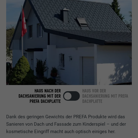
Anbieter
LinkedIn
Laufzeit
2 Jahre
Verwendet vom Social-Networking-Dienst
LinkedIn für die Verfolgung der
Zweck
Verwendung von eingebetteten
Dienstleistungen.
Name
bscookie
HAUS NACH DER
HAUS VOR DER
Anbieter
LinkedIn
DACHSANIERUNG MIT DER
DACHSANIERUNG MIT PREFA
PREFA DACHPLATTE
DACHPLATTE
Laufzeit
2 Jahre
Dank des geringen Gewichts der PREFA Produkte wird das
Verwendet vom Social-Networking-Dienst
Sanieren von Dach und Fassade zum Kinderspiel – und der
LinkedIn für die Verfolgung der
kosmetische Eingriff macht auch optisch einiges her.
Zweck
Verwendung von eingebetteten