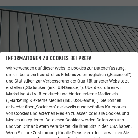
INFORMATIONEN ZU COOKIES BEI PREFA
Wir verwenden auf dieser Website Cookies zur Datenerfassung,
um ein benutzerfreundliches Erlebnis zu ermöglichen („Essenziell“)
und Statistiken zur Verbesserung der Qualität unserer Website zu
WEITERE OBJEKTE
erstellen („Statistiken (inkl. US-Dienste)“). Überdies führen wir
LASSEN SIE SICH INSPIRIEREN
Marketing-Aktivitäten durch und binden externe Medien ein
(„Marketing & externe Medien (inkl. US-Dienste)“). Sie können
entweder über „Speichern“ die jeweils ausgewählten Kategorien
Die PREFA Referenzgalerie zeigt, wie vielseitig
von Cookies und externen Medien zulassen oder alle Cookies und
Aluminium eingesetzt werden kann. Entdecken Sie
Medien akzeptieren. Bei diesen Cookies werden Daten von uns
weitere beeindruckende Projekte mit den langlebigen
und von Drittanbietern verarbeitet, die ihren Sitz in den USA haben.
PREFA Aluminiumlösungen für Dach, Solar und
Wenn Sie Ihre Zustimmung für alle Dienste erteilen, so willigen Sie
Fassade.