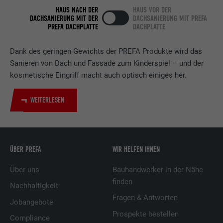
LinkedIn für die Verfolgung der
HAUS NACH DER
HAUS VOR DER
Zweck
Verwendung von eingebetteten
DACHSANIERUNG MIT DER
DACHSANIERUNG MIT PREFA
PREFA DACHPLATTE
DACHPLATTE
Dienstleistungen.
Dank des geringen Gewichts der PREFA Produkte wird das
Name
bscookie
Sanieren von Dach und Fassade zum Kinderspiel – und der
kosmetische Eingriff macht auch optisch einiges her.
Anbieter
LinkedIn
WEITERLESEN
Laufzeit
2 Jahre
Verwendet vom Social-Networking-Dienst
LinkedIn für die Verfolgung der
Zweck
ÜBER PREFA
WIR HELFEN IHNEN
Verwendung von eingebetteten
Dienstleistungen.
Über uns
Bauhandwerker in der Nähe
finden
Nachhaltigkeit
Name
UserMatchHistory
Fragen & Antworten
Jobangebote
Prospekte bestellen
Anbieter
LinkedIn
Compliance