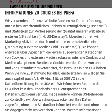
WEITERE OBJEKTE
LASSEN SIE SICH INSPIRIEREN
INFORMATIONEN ZU COOKIES BEI PREFA
Die PREFA Referenzgalerie zeigt, wie vielseitig
Wir verwenden auf dieser Website Cookies zur Datenerfassung,
Aluminium eingesetzt werden kann. Entdecken Sie
um ein benutzerfreundliches Erlebnis zu ermöglichen („Essenziell“)
weitere beeindruckende Projekte mit den langlebigen
und Statistiken zur Verbesserung der Qualität unserer Website zu
PREFA Aluminiumlösungen für Dach, Solar und
erstellen („Statistiken (inkl. US-Dienste)“). Überdies führen wir
Marketing-Aktivitäten durch und binden externe Medien ein
Fassade.
(„Marketing & externe Medien (inkl. US-Dienste)“). Sie können
entweder über „Speichern“ die jeweils ausgewählten Kategorien
von Cookies und externen Medien zulassen oder alle Cookies und
MEHR REFERENZEN ANSEHEN
Medien akzeptieren. Bei diesen Cookies werden Daten von uns
und von Drittanbietern verarbeitet, die ihren Sitz in den USA haben.
Wenn Sie Ihre Zustimmung für alle Dienste erteilen, so willigen Sie
auch explizit nach Art. 49 Abs. 1 lit. a) DSGVO in die
Datenübermittlung in die USA ein. Wir informieren Sie, dass die
USA über kein den Standards der EU entsprechendes
Datenschutzniveau verfügt. Insbesondere können US-Behörden
zu Kontroll- bzw. Überwachungszwecken auf Ihre Daten
zugreifen, ohne dass Sie darüber informiert werden und ohne dass
Sie dagegen rechtlich vorgehen können. Weitere Informationen