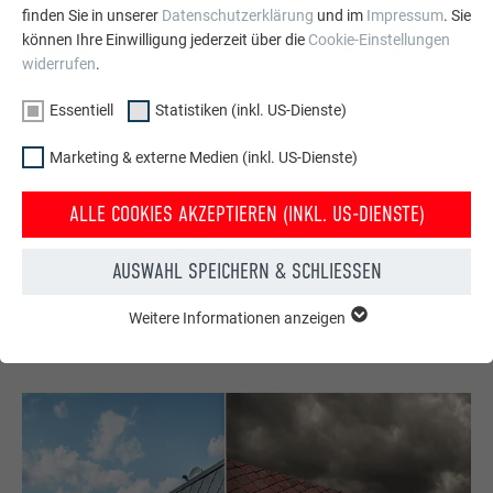
finden Sie in unserer
Datenschutzerklärung
und im
Impressum
. Sie
können Ihre Einwilligung jederzeit über die
Cookie-Einstellungen
widerrufen
.
Essentiell
Statistiken (inkl. US-Dienste)
Marketing & externe Medien (inkl. US-Dienste)
Konfigurator für Dach & Fassade
ALLE COOKIES AKZEPTIEREN (INKL. US-DIENSTE)
Gestalten Sie Ihr (Traum)Haus mit dem PREFA Online-
Konfigurator. Hier können Sie die PREFA Produkte in vielen
AUSWAHL SPEICHERN & SCHLIESSEN
Farben an Beispielhäusern darstellen.
Weitere Informationen anzeigen
ESSENTIELL
JETZT HAUS KONFIGURIEREN
Cookies der Gruppe "Essenziell" werden für grundlegende
Funktionen der Website benötigt. Dadurch ist gewährleistet,
dass die Website einwandfrei funktioniert.
Cookie-Informationen anzeigen
Name
PHPSESSID