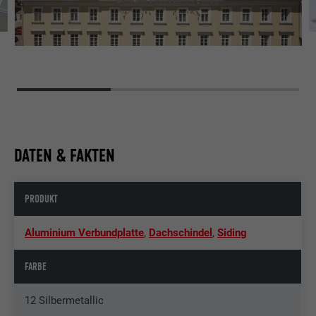
DATEN & FAKTEN
PRODUKT
Aluminium Verbundplatte
,
Dachschindel
,
Siding
FARBE
12 Silbermetallic