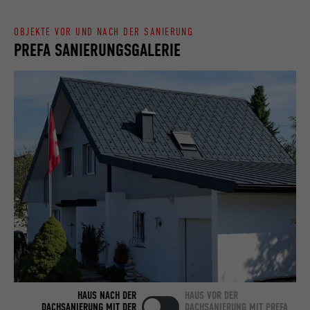
OBJEKTE VOR UND NACH DER SANIERUNG
Name
bcookie
PREFA SANIERUNGSGALERIE
Anbieter
LinkedIn
Laufzeit
2 Jahre
Verwendet vom Social-Networking-Dienst
LinkedIn für die Verfolgung der
Zweck
Verwendung von eingebetteten
Dienstleistungen.
Name
bscookie
Anbieter
LinkedIn
Laufzeit
2 Jahre
HAUS NACH DER
HAUS VOR DER
DACHSANIERUNG MIT DER
DACHSANIERUNG MIT PREFA