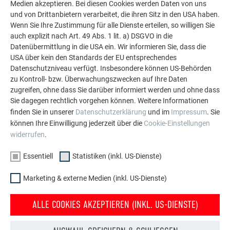
Medien akzeptieren. Bei diesen Cookies werden Daten von uns
und von Drittanbietern verarbeitet, die ihren Sitz in den USA haben.
Die PREFA Referenzgalerie zeigt, wie vielseitig
Wenn Sie Ihre Zustimmung für alle Dienste erteilen, so willigen Sie
Aluminium eingesetzt werden kann. Entdecken Sie
auch explizit nach Art. 49 Abs. 1 lit. a) DSGVO in die
weitere beeindruckende Projekte mit den langlebigen
Datenübermittlung in die USA ein. Wir informieren Sie, dass die
PREFA Aluminiumlösungen für Dach, Solar und
USA über kein den Standards der EU entsprechendes
Fassade.
Datenschutzniveau verfügt. Insbesondere können US-Behörden
zu Kontroll- bzw. Überwachungszwecken auf Ihre Daten
zugreifen, ohne dass Sie darüber informiert werden und ohne dass
MEHR REFERENZEN ANSEHEN
Sie dagegen rechtlich vorgehen können. Weitere Informationen
finden Sie in unserer
Datenschutzerklärung
und im
Impressum
. Sie
können Ihre Einwilligung jederzeit über die
Cookie-Einstellungen
widerrufen
.
Essentiell
Statistiken (inkl. US-Dienste)
Marketing & externe Medien (inkl. US-Dienste)
ALLE COOKIES AKZEPTIEREN (INKL. US-DIENSTE)