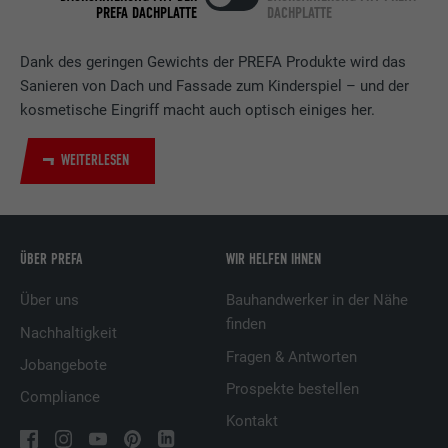
PREFA DACHPLATTE
DACHPLATTE
Verwendet vom Social-Networking-Dienst
LinkedIn für die Verfolgung der
Zweck
Verwendung von eingebetteten
Dank des geringen Gewichts der PREFA Produkte wird das
Dienstleistungen.
Sanieren von Dach und Fassade zum Kinderspiel – und der
kosmetische Eingriff macht auch optisch einiges her.
Name
UserMatchHistory
WEITERLESEN
Anbieter
LinkedIn
Laufzeit
29 Tage
ÜBER PREFA
WIR HELFEN IHNEN
Wird verwendet, um Besucher auf
Über uns
Bauhandwerker in der Nähe
mehreren Webseiten zu verfolgen, um
finden
Zweck
relevante Werbung basierend auf den
Nachhaltigkeit
Präferenzen des Besuchers zu
Fragen & Antworten
Jobangebote
präsentieren.
Prospekte bestellen
Compliance
Kontakt
Name
lidc