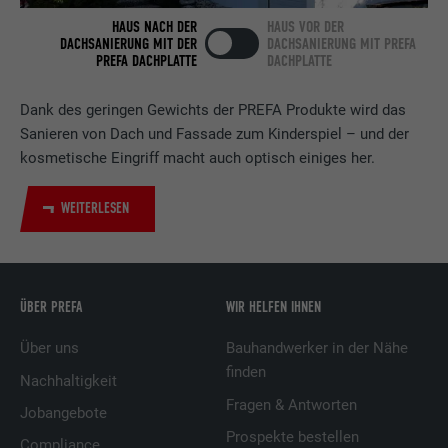
HAUS NACH DER
HAUS VOR DER
Verwendet vom Social-Networking-Dienst
DACHSANIERUNG MIT DER
DACHSANIERUNG MIT PREFA
PREFA DACHPLATTE
DACHPLATTE
LinkedIn für die Verfolgung der
Zweck
Verwendung von eingebetteten
Dienstleistungen.
Dank des geringen Gewichts der PREFA Produkte wird das
Sanieren von Dach und Fassade zum Kinderspiel – und der
kosmetische Eingriff macht auch optisch einiges her.
Name
UserMatchHistory
WEITERLESEN
Anbieter
LinkedIn
Laufzeit
29 Tage
Wird verwendet, um Besucher auf
ÜBER PREFA
WIR HELFEN IHNEN
mehreren Webseiten zu verfolgen, um
Über uns
Bauhandwerker in der Nähe
Zweck
relevante Werbung basierend auf den
finden
Präferenzen des Besuchers zu
Nachhaltigkeit
präsentieren.
Fragen & Antworten
Jobangebote
Prospekte bestellen
Compliance