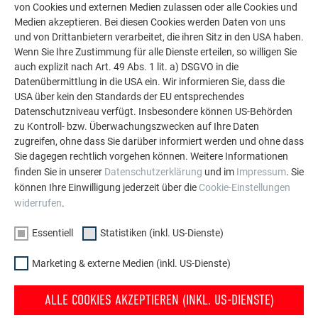
von Cookies und externen Medien zulassen oder alle Cookies und
WEITERE OBJEKTE
LASSEN SIE SICH INSPIRIEREN
Medien akzeptieren. Bei diesen Cookies werden Daten von uns
und von Drittanbietern verarbeitet, die ihren Sitz in den USA haben.
Wenn Sie Ihre Zustimmung für alle Dienste erteilen, so willigen Sie
Die PREFA Referenzgalerie zeigt, wie vielseitig
auch explizit nach Art. 49 Abs. 1 lit. a) DSGVO in die
Aluminium eingesetzt werden kann. Entdecken Sie
Datenübermittlung in die USA ein. Wir informieren Sie, dass die
weitere beeindruckende Projekte mit den langlebigen
USA über kein den Standards der EU entsprechendes
PREFA Aluminiumlösungen für Dach, Solar und
Datenschutzniveau verfügt. Insbesondere können US-Behörden
Fassade.
zu Kontroll- bzw. Überwachungszwecken auf Ihre Daten
zugreifen, ohne dass Sie darüber informiert werden und ohne dass
Sie dagegen rechtlich vorgehen können. Weitere Informationen
finden Sie in unserer
Datenschutzerklärung
und im
Impressum
. Sie
MEHR REFERENZEN ANSEHEN
können Ihre Einwilligung jederzeit über die
Cookie-Einstellungen
widerrufen
.
Essentiell
Statistiken (inkl. US-Dienste)
Marketing & externe Medien (inkl. US-Dienste)
ALLE COOKIES AKZEPTIEREN (INKL. US-DIENSTE)