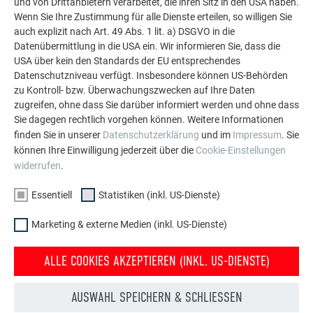
und von Drittanbietern verarbeitet, die ihren Sitz in den USA haben.
Aluminium eingesetzt werden kann. Entdecken Sie
Wenn Sie Ihre Zustimmung für alle Dienste erteilen, so willigen Sie
weitere beeindruckende Projekte mit den langlebigen
auch explizit nach Art. 49 Abs. 1 lit. a) DSGVO in die
PREFA Aluminiumlösungen für Dach, Solar und
Datenübermittlung in die USA ein. Wir informieren Sie, dass die
Fassade.
USA über kein den Standards der EU entsprechendes
Datenschutzniveau verfügt. Insbesondere können US-Behörden
zu Kontroll- bzw. Überwachungszwecken auf Ihre Daten
MEHR REFERENZEN ANSEHEN
zugreifen, ohne dass Sie darüber informiert werden und ohne dass
Sie dagegen rechtlich vorgehen können. Weitere Informationen
finden Sie in unserer
Datenschutzerklärung
und im
Impressum
. Sie
können Ihre Einwilligung jederzeit über die
Cookie-Einstellungen
widerrufen
.
Essentiell
Statistiken (inkl. US-Dienste)
Marketing & externe Medien (inkl. US-Dienste)
ALLE COOKIES AKZEPTIEREN (INKL. US-DIENSTE)
AUSWAHL SPEICHERN & SCHLIESSEN