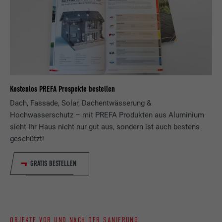
Name
lang
Registriert eine eindeutige ID, die verwendet
Zweck
wird, um statistische Daten dazu, wieder
Anbieter
ads.linkedin.com
Besucher die Website nutzt, zu generieren.
Laufzeit
Sitzung
Name
_gaexp
Speichert die vom Benutzer ausgewählte
Zweck
Sprach version einer Webseite.
Anbieter
Google Optimize
Kostenlos PREFA Prospekte bestellen
Dach, Fassade, Solar, Dachentwässerung &
Laufzeit
90 Tage
Hochwasserschutz – mit PREFA Produkten aus Aluminium
Name
lang
sieht Ihr Haus nicht nur gut aus, sondern ist auch bestens
Wird testweise gesetzt, um zu prüfen, ob
Anbieter
LinkedIn
geschützt!
der Browser das Setzen von Cookies
Zweck
erlaubt. Enthält keine
Laufzeit
Sitzung
GRATIS BESTELLEN
Identifikationsmerkmale.
Eingestellt von LinkedIn, wenn eine
Zweck
Webseite ein eingebettetes "Folgen Sie
uns"-Fenster enthält.
OBJEKTE VOR UND NACH DER SANIERUNG