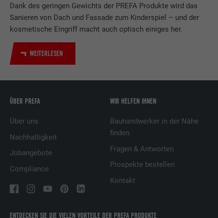
LinkedIn für die Verfolgung der
Dank des geringen Gewichts der PREFA Produkte wird das
Zweck
Verwendung von eingebetteten
Sanieren von Dach und Fassade zum Kinderspiel – und der
Dienstleistungen.
kosmetische Eingriff macht auch optisch einiges her.
WEITERLESEN
Name
UserMatchHistory
Anbieter
LinkedIn
ÜBER PREFA
WIR HELFEN IHNEN
Laufzeit
29 Tage
Über uns
Bauhandwerker in der Nähe
Wird verwendet, um Besucher auf
finden
mehreren Webseiten zu verfolgen, um
Nachhaltigkeit
Zweck
relevante Werbung basierend auf den
Fragen & Antworten
Jobangebote
Präferenzen des Besuchers zu
Prospekte bestellen
präsentieren.
Compliance
Kontakt
Name
lidc
ENTDECKEN SIE DIE VIELEN VORTEILE DER PREFA PRODUKTE