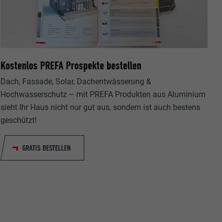
Kostenlos PREFA Prospekte bestellen
ische Daten
Dach, Fassade, Solar, Dachentwässerung &
r Webseite.
Hochwasserschutz – mit PREFA Produkten aus Aluminium
sieht Ihr Haus nicht nur gut aus, sondern ist auch bestens
geschützt!
GRATIS BESTELLEN
s "Folgen Sie
etzen von