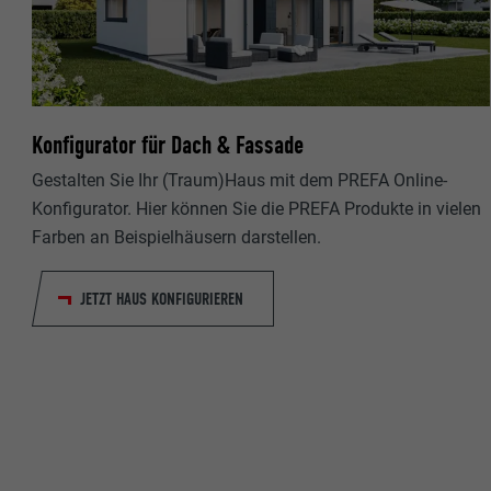
Name
Name
Anbieter
Anbieter
Laufzeit
Laufzeit
Konfigurator für Dach & Fassade
Gestalten Sie Ihr (Traum)Haus mit dem PREFA Online-
Zweck
Zweck
Konfigurator. Hier können Sie die PREFA Produkte in vielen
Farben an Beispielhäusern darstellen.
Name
Name
JETZT HAUS KONFIGURIEREN
Anbieter
Anbieter
Laufzeit
Laufzeit
Zweck
Zweck