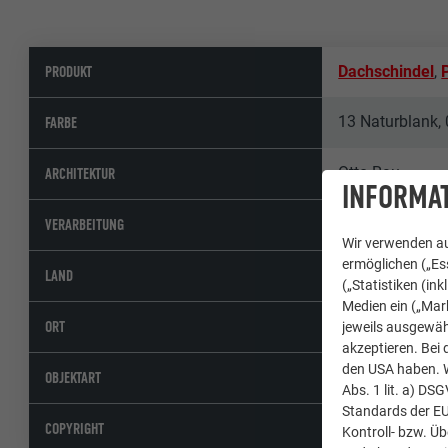
PRODUKT
Dachschindel
,
13 Naturblank, 
FARBE
Otto Rau
ARCHITEKTUR
INFORMAT
Jäger Bau Ge
VERARBEITUNG
Wir verwenden au
ermöglichen („Ess
Österreich
LAND
(„Statistiken (in
Medien ein („Mark
Lilienfeld
ORT
jeweils ausgewäh
akzeptieren. Bei 
den USA haben. We
Hotels & Gastr
OBJEKTART
Abs. 1 lit. a) DS
Standards der E
© PREFA | Croc
COPYRIGHT
Kontroll- bzw. Ü