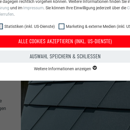
e dagegen rechtlich vorgehen können. Weitere Informationen finden Sie i
ärung
und im
Impressum
. Sie können Ihre Einwilligung jederzeit über die
C
derrufen
.
Statistiken (inkl. US-Dienste)
Marketing & externe Medien (inkl. U
ALLE COOKIES AKZEPTIEREN (INKL. US-DIENSTE)
AUSWAHL SPEICHERN & SCHLIESSEN
Weitere Informationen anzeigen
ppe "Essenziell" werden für grundlegende Funktionen der Website benötig
dass die Website einwandfrei funktioniert.
Cookie-Informationen anzeigen
PHPSESSID
e
gen
NKL. US-DIENSTE)
PHP
 (inkl. US-Dienste)"-Cookies helfen uns zu verstehen, wie die Website genut
werden gesammelt, um die Nutzererfahrung der Website zu verbessern.
Sessione