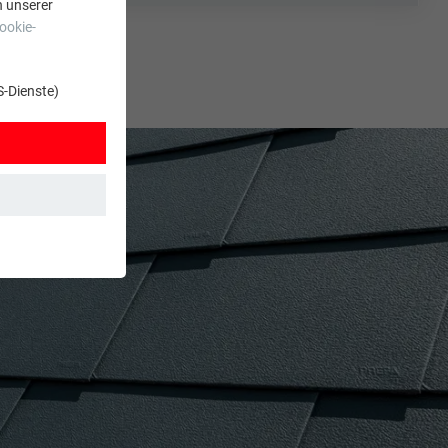
n unserer
ookie-
S-Dienste)
t. Dadurch ist
zt wird.