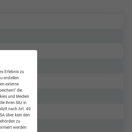
s Erlebnis zu
u erstellen
den externe
peichern“ die
okies und Medien
e ihren Sitz in
lizit nach Art. 49
USA über kein den
Behörden zu
ormiert werden