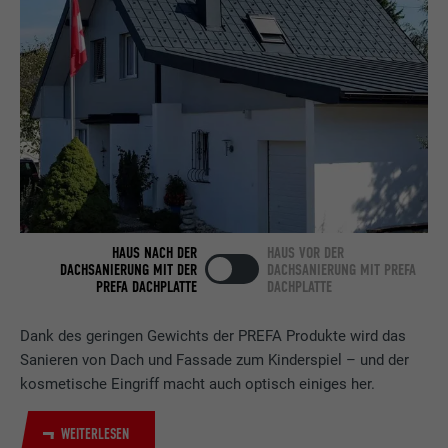
Anbieter
LinkedIn
Laufzeit
2 Jahre
Verwendet vom Social-Networking-Dienst
LinkedIn für die Verfolgung der
Zweck
Verwendung von eingebetteten
Dienstleistungen.
Name
bscookie
HAUS NACH DER
HAUS VOR DER
DACHSANIERUNG MIT DER
DACHSANIERUNG MIT PREFA
Anbieter
LinkedIn
PREFA DACHPLATTE
DACHPLATTE
Laufzeit
2 Jahre
Dank des geringen Gewichts der PREFA Produkte wird das
Sanieren von Dach und Fassade zum Kinderspiel – und der
Verwendet vom Social-Networking-Dienst
kosmetische Eingriff macht auch optisch einiges her.
LinkedIn für die Verfolgung der
Zweck
Verwendung von eingebetteten
WEITERLESEN
Dienstleistungen.