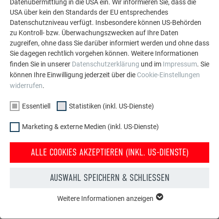
Datenübermittlung in die USA ein. Wir informieren Sie, dass die
PREFARENZEN BEITRAG LESEN
USA über kein den Standards der EU entsprechendes
Datenschutzniveau verfügt. Insbesondere können US-Behörden
zu Kontroll- bzw. Überwachungszwecken auf Ihre Daten
zugreifen, ohne dass Sie darüber informiert werden und ohne dass
Sie dagegen rechtlich vorgehen können. Weitere Informationen
finden Sie in unserer
Datenschutzerklärung
und im
Impressum
. Sie
können Ihre Einwilligung jederzeit über die
Cookie-Einstellungen
widerrufen
.
Essentiell
Statistiken (inkl. US-Dienste)
Marketing & externe Medien (inkl. US-Dienste)
ALLE COOKIES AKZEPTIEREN (INKL. US-DIENSTE)
AUSWAHL SPEICHERN & SCHLIESSEN
Konfigurator für Dach & Fassade
Weitere Informationen anzeigen
ESSENTIELL
Gestalten Sie Ihr (Traum)Haus mit dem PREFA Online-
Cookies der Gruppe "Essenziell" werden für grundlegende