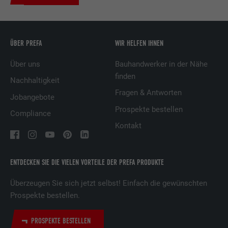
Name
UserMatchHistory
ÜBER PREFA
WIR HELFEN IHNEN
Anbieter
LinkedIn
Über uns
Bauhandwerker in der Nähe
finden
Laufzeit
29 Tage
Nachhaltigkeit
Fragen & Antworten
Jobangebote
Wird verwendet, um Besucher auf
Prospekte bestellen
mehreren Webseiten zu verfolgen, um
Compliance
Zweck
relevante Werbung basierend auf den
Kontakt
Präferenzen des Besuchers zu
präsentieren.
ENTDECKEN SIE DIE VIELEN VORTEILE DER PREFA PRODUKTE
Name
lidc
Überzeugen Sie sich jetzt selbst! Einfach die gewünschten
Prospekte bestellen.
Anbieter
LinkedIn
PROSPEKTE BESTELLEN
Laufzeit
1 Tag