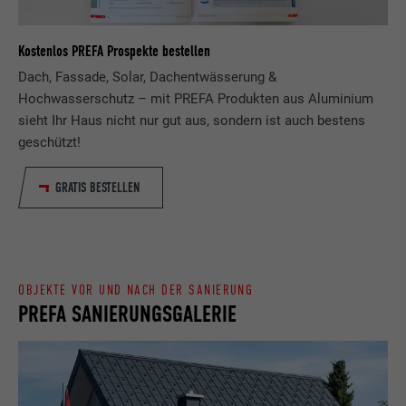
Besucher die Website nutzt, zu generieren.
Laufzeit
Sitzung
Kostenlos PREFA Prospekte bestellen
Name
_gaexp
Speichert die vom Benutzer ausgewählte
Dach, Fassade, Solar, Dachentwässerung &
Zweck
Sprach version einer Webseite.
Hochwasserschutz – mit PREFA Produkten aus Aluminium
Anbieter
Google Optimize
sieht Ihr Haus nicht nur gut aus, sondern ist auch bestens
geschützt!
Laufzeit
90 Tage
Name
lang
Wird testweise gesetzt, um zu prüfen, ob
GRATIS BESTELLEN
Anbieter
LinkedIn
der Browser das Setzen von Cookies
Zweck
erlaubt. Enthält keine
Laufzeit
Sitzung
Identifikationsmerkmale.
Eingestellt von LinkedIn, wenn eine
OBJEKTE VOR UND NACH DER SANIERUNG
Zweck
Webseite ein eingebettetes "Folgen Sie
PREFA SANIERUNGSGALERIE
uns"-Fenster enthält.
Name
bcookie