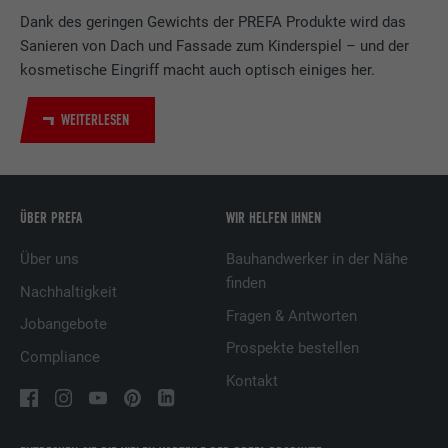
LinkedIn für die Verfolgung der
Dank des geringen Gewichts der PREFA Produkte wird das
Zweck
Verwendung von eingebetteten
Sanieren von Dach und Fassade zum Kinderspiel – und der
Dienstleistungen.
kosmetische Eingriff macht auch optisch einiges her.
WEITERLESEN
Name
UserMatchHistory
Anbieter
LinkedIn
Laufzeit
29 Tage
ÜBER PREFA
WIR HELFEN IHNEN
Über uns
Bauhandwerker in der Nähe
Wird verwendet, um Besucher auf
finden
mehreren Webseiten zu verfolgen, um
Nachhaltigkeit
Zweck
relevante Werbung basierend auf den
Fragen & Antworten
Jobangebote
Präferenzen des Besuchers zu
Prospekte bestellen
präsentieren.
Compliance
Kontakt
Name
lidc