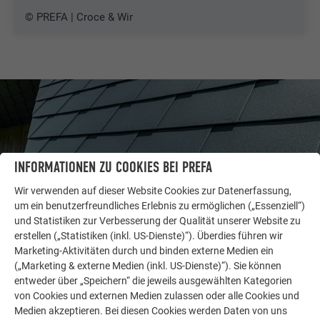
© PREFA | Croce & Wir
INFORMATIONEN ZU COOKIES BEI PREFA
Wir verwenden auf dieser Website Cookies zur Datenerfassung,
um ein benutzerfreundliches Erlebnis zu ermöglichen („Essenziell“)
und Statistiken zur Verbesserung der Qualität unserer Website zu
erstellen („Statistiken (inkl. US-Dienste)“). Überdies führen wir
Marketing-Aktivitäten durch und binden externe Medien ein
WEITERE OBJEKTE
(„Marketing & externe Medien (inkl. US-Dienste)“). Sie können
LASSEN SIE SICH INSPIRIEREN
entweder über „Speichern“ die jeweils ausgewählten Kategorien
von Cookies und externen Medien zulassen oder alle Cookies und
Medien akzeptieren. Bei diesen Cookies werden Daten von uns
Die PREFA Referenzgalerie zeigt, wie vielseitig