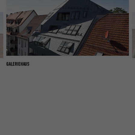
GALERIEHAUS
GA