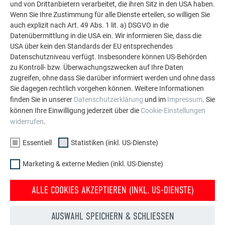
und von Drittanbietern verarbeitet, die ihren Sitz in den USA haben.
Aluminium eingesetzt werden kann. Entdecken Sie
Wenn Sie Ihre Zustimmung für alle Dienste erteilen, so willigen Sie
weitere beeindruckende Projekte mit den langlebigen
auch explizit nach Art. 49 Abs. 1 lit. a) DSGVO in die
PREFA Aluminiumlösungen für Dach, Solar und
Datenübermittlung in die USA ein. Wir informieren Sie, dass die
Fassade.
USA über kein den Standards der EU entsprechendes
Datenschutzniveau verfügt. Insbesondere können US-Behörden
zu Kontroll- bzw. Überwachungszwecken auf Ihre Daten
MEHR REFERENZEN ANSEHEN
zugreifen, ohne dass Sie darüber informiert werden und ohne dass
Sie dagegen rechtlich vorgehen können. Weitere Informationen
finden Sie in unserer
Datenschutzerklärung
und im
Impressum
. Sie
können Ihre Einwilligung jederzeit über die
Cookie-Einstellungen
widerrufen
.
Essentiell
Statistiken (inkl. US-Dienste)
Marketing & externe Medien (inkl. US-Dienste)
ALLE COOKIES AKZEPTIEREN (INKL. US-DIENSTE)
AUSWAHL SPEICHERN & SCHLIESSEN