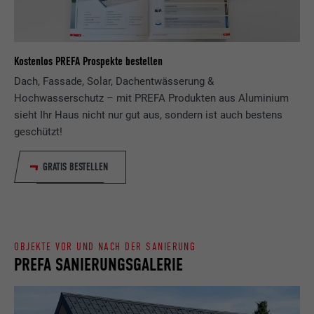
Anbieter
ads.linkedin.com
Besucher die Website nutzt, zu generieren.
Laufzeit
Sitzung
Kostenlos PREFA Prospekte bestellen
Name
_gaexp
Speichert die vom Benutzer ausgewählte
Zweck
Dach, Fassade, Solar, Dachentwässerung &
Sprach version einer Webseite.
Anbieter
Google Optimize
Hochwasserschutz – mit PREFA Produkten aus Aluminium
sieht Ihr Haus nicht nur gut aus, sondern ist auch bestens
Laufzeit
90 Tage
Name
lang
geschützt!
Wird testweise gesetzt, um zu prüfen, ob
Anbieter
LinkedIn
GRATIS BESTELLEN
der Browser das Setzen von Cookies
Zweck
erlaubt. Enthält keine
Laufzeit
Sitzung
Identifikationsmerkmale.
Eingestellt von LinkedIn, wenn eine
Zweck
Webseite ein eingebettetes "Folgen Sie
OBJEKTE VOR UND NACH DER SANIERUNG
uns"-Fenster enthält.
PREFA SANIERUNGSGALERIE
Name
bcookie