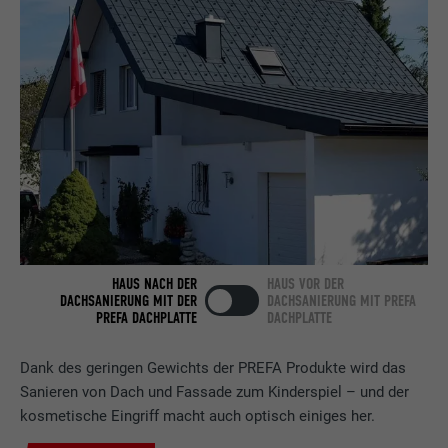
Anbieter
LinkedIn
Laufzeit
2 Jahre
Verwendet vom Social-Networking-Dienst
LinkedIn für die Verfolgung der
Zweck
Verwendung von eingebetteten
Dienstleistungen.
Name
bscookie
HAUS NACH DER
HAUS VOR DER
DACHSANIERUNG MIT DER
DACHSANIERUNG MIT PREFA
Anbieter
LinkedIn
PREFA DACHPLATTE
DACHPLATTE
Laufzeit
2 Jahre
Dank des geringen Gewichts der PREFA Produkte wird das
Verwendet vom Social-Networking-Dienst
Sanieren von Dach und Fassade zum Kinderspiel – und der
LinkedIn für die Verfolgung der
kosmetische Eingriff macht auch optisch einiges her.
Zweck
Verwendung von eingebetteten