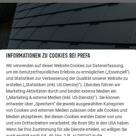
INFORMATIONEN ZU COOKIES BEI PREFA
Wir verwenden auf dieser Website Cookies zur Datenerfassung,
um ein benutzerfreundliches Erlebnis zu ermöglichen („Essenziell“)
und Statistiken zur Verbesserung der Qualität unserer Website zu
WEITERE OBJEKTE
erstellen („Statistiken (inkl. US-Dienste)“). Überdies führen wir
LASSEN SIE SICH INSPIRIEREN
Marketing-Aktivitäten durch und binden externe Medien ein
(„Marketing & externe Medien (inkl. US-Dienste)“). Sie können
Die PREFA Referenzgalerie zeigt, wie vielseitig
entweder über „Speichern“ die jeweils ausgewählten Kategorien
Aluminium eingesetzt werden kann. Entdecken Sie
von Cookies und externen Medien zulassen oder alle Cookies und
Medien akzeptieren. Bei diesen Cookies werden Daten von uns
weitere beeindruckende Projekte mit den langlebigen
und von Drittanbietern verarbeitet, die ihren Sitz in den USA haben.
PREFA Aluminiumlösungen für Dach, Solar und
Wenn Sie Ihre Zustimmung für alle Dienste erteilen, so willigen Sie
Fassade.
auch explizit nach Art. 49 Abs. 1 lit. a) DSGVO in die