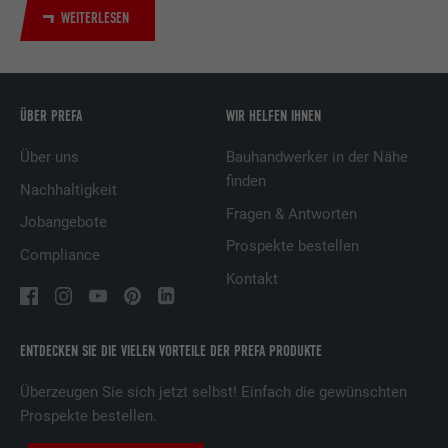
Dienstleistungen.
WEITERLESEN
Name
UserMatchHistory
ÜBER PREFA
WIR HELFEN IHNEN
Anbieter
LinkedIn
Über uns
Bauhandwerker in der Nähe
Laufzeit
29 Tage
finden
Nachhaltigkeit
Wird verwendet, um Besucher auf
Fragen & Antworten
Jobangebote
mehreren Webseiten zu verfolgen, um
Prospekte bestellen
Compliance
Zweck
relevante Werbung basierend auf den
Präferenzen des Besuchers zu
Kontakt
präsentieren.
ENTDECKEN SIE DIE VIELEN VORTEILE DER PREFA PRODUKTE
Name
lidc
Überzeugen Sie sich jetzt selbst! Einfach die gewünschten
Anbieter
LinkedIn
Prospekte bestellen.