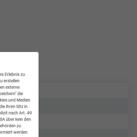
s Erlebnis zu
u erstellen
den externe
peichern“ die
okies und Medien
e ihren Sitz in
lizit nach Art. 49
USA über kein den
Behörden zu
ormiert werden