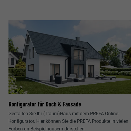
Name
Name
Anbieter
Anbieter
Laufzeit
Laufzeit
Zweck
Zweck
Name
Name
Anbieter
Anbieter
Laufzeit
Laufzeit
Konfigurator für Dach & Fassade
Zweck
Gestalten Sie Ihr (Traum)Haus mit dem PREFA Online-
Zweck
Konfigurator. Hier können Sie die PREFA Produkte in vielen
Farben an Beispielhäusern darstellen.