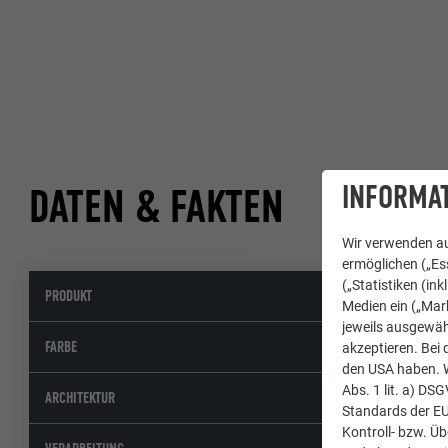
INFORMAT
DATEN & FAKTEN
Wir verwenden au
ermöglichen („Ess
(„Statistiken (in
PRODUKT
Medien ein („Mark
jeweils ausgewäh
FARBE
akzeptieren. Bei 
den USA haben. We
Abs. 1 lit. a) DS
ARCHITEKTUR
Standards der E
Kontroll- bzw. Ü