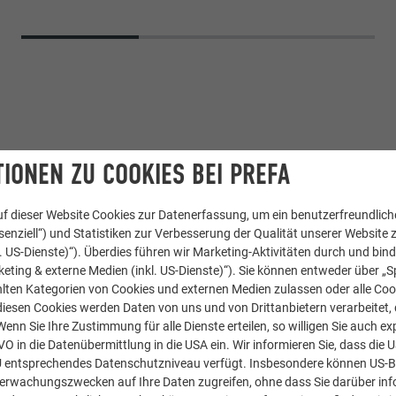
IONEN ZU COOKIES BEI PREFA
f dieser Website Cookies zur Datenerfassung, um ein benutzerfreundliche
enziell“) und Statistiken zur Verbesserung der Qualität unserer Website z
kl. US-Dienste)“). Überdies führen wir Marketing-Aktivitäten durch und bin
Dachschindel
,
Wandschindel
eting & externe Medien (inkl. US-Dienste)“). Sie können entweder über „S
lten Kategorien von Cookies und externen Medien zulassen oder alle Co
02 P.10 Anthrazit
diesen Cookies werden Daten von uns und von Drittanbietern verarbeitet, di
nn Sie Ihre Zustimmung für alle Dienste erteilen, so willigen Sie auch exp
GVO in die Datenübermittlung in die USA ein. Wir informieren Sie, dass die 
U entsprechendes Datenschutzniveau verfügt. Insbesondere können US-
berwachungszwecken auf Ihre Daten zugreifen, ohne dass Sie darüber inf
Buck Petric Marko