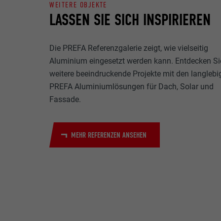
WEITERE OBJEKTE
Name
LASSEN SIE SICH INSPIRIEREN
Zweck
MARKETING & E
Anbieter
"Marketing & ex
Die PREFA Referenzgalerie zeigt, wie vielseitig
verwendet, um p
Laufzeit
Aluminium eingesetzt werden kann. Entdecken Si
hinweg beobacht
Videoplattform
weitere beeindruckende Projekte mit den langlebi
Name
Zweck
PREFA Aluminiumlösungen für Dach, Solar und
Name
Anbieter
Fassade.
Anbieter
Name
Laufzeit
MEHR REFERENZEN ANSEHEN
Laufzeit
Anbieter
Zweck
Laufzeit
Zweck
Zweck