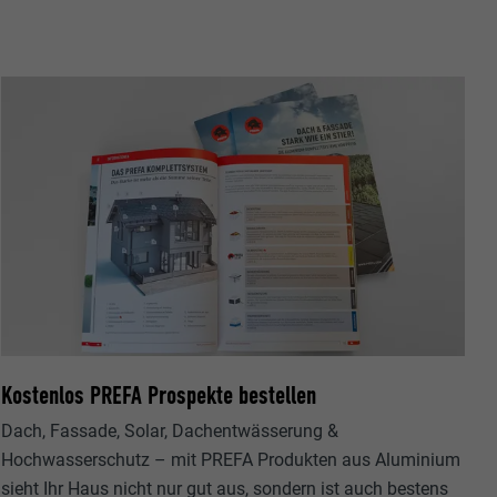
ische Daten
r Webseite.
Kostenlos PREFA Prospekte bestellen
s "Folgen Sie
etzen von
Dach, Fassade, Solar, Dachentwässerung &
Hochwasserschutz – mit PREFA Produkten aus Aluminium
sieht Ihr Haus nicht nur gut aus, sondern ist auch bestens