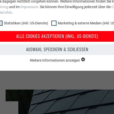
e dagegen rechtlich vorgehen können. Weitere Informationen finden Sie i
ärung
und im
Impressum
. Sie können Ihre Einwilligung jederzeit über die
C
derrufen
.
Slowenien
Statistiken (inkl. US-Dienste)
Marketing & externe Medien (inkl. U
Zabnica
ALLE COOKIES AKZEPTIEREN (INKL. US-DIENSTE)
Einfamilienhäuser
AUSWAHL SPEICHERN & SCHLIESSEN
© PREFA | Croce & Wir
Weitere Informationen anzeigen
ppe "Essenziell" werden für grundlegende Funktionen der Website benötig
dass die Website einwandfrei funktioniert.
Cookie-Informationen anzeigen
PHPSESSID
NKL. US-DIENSTE)
PHP
 (inkl. US-Dienste)"-Cookies helfen uns zu verstehen, wie die Website genut
werden gesammelt, um die Nutzererfahrung der Website zu verbessern.
Sessione